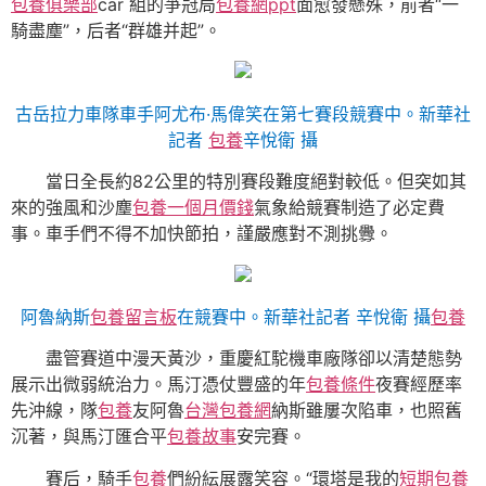
包養俱樂部
car 組的爭冠局
包養網ppt
面愈發懸殊，前者“一
騎盡塵”，后者“群雄并起”。
古岳拉力車隊車手阿尤布·馬偉笑在第七賽段競賽中。新華社
記者
包養
辛悅衛 攝
當日全長約82公里的特別賽段難度絕對較低。但突如其
來的強風和沙塵
包養一個月價錢
氣象給競賽制造了必定費
事。車手們不得不加快節拍，謹嚴應對不測挑釁。
阿魯納斯
包養留言板
在競賽中。新華社記者 辛悅衛 攝
包養
盡管賽道中漫天黃沙，重慶紅駝機車廠隊卻以清楚態勢
展示出微弱統治力。馬汀憑仗豐盛的年
包養條件
夜賽經歷率
先沖線，隊
包養
友阿魯
台灣包養網
納斯雖屢次陷車，也照舊
沉著，與馬汀匯合平
包養故事
安完賽。
賽后，騎手
包養
們紛紜展露笑容。“環塔是我的
短期包養