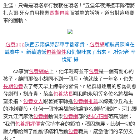
生涯，只需是環塔舉行我就在環塔！”五堡年夜海道車隊宿將
扎克爾·牙克甫用樸素
長期包養
而誠摯的話語，道出對這項賽
事的固執。
包養app
陜西云翔俱樂部車手劉彥貴、
包養網
領航員陳峰在
競賽中。 新華遺憾
包養條件
和仇恨吐露了出來。 .社記者 辛
悅衛 攝
ca事實
包養網站
上，他年輕時並不
包養
是一個有耐心的
孩子。離開那條小胡同不到一個月，他就練了一年多，也失
長期包養
去了每天早上練拳的習慣。r 組群雄逐鹿的態勢則愈
發劇烈，劉彥貴、范高
包養站長
翔和陶永明等多位名將都無
望染指。
包養女人
跟著賽事轉進
包養網推薦
以綿延沙丘為主
的沖刺賽段，任何一個掉誤都能夠讓排名剎時“洗牌”。河北遷
安九江汽摩活
包養網
動俱樂
包養網
部的
甜心花園
范高翔說：
“我們
包養網評價
會保持本身的節拍，穩固施展。此刻一切的
壓力都給到了維護修繕和后勤
包養
職員，感激他們的辛勞支
出。”