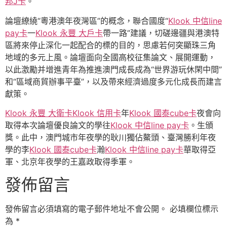
邦J卡
。
論壇繚繞“粵港澳年夜灣區”的概念，聯合國度“
Klook 中信line
pay卡
一
Klook 永豐 大戶卡
帶一路”建議，切磋邊疆與港澳特
區將來停止深化一起配合的標的目的，思慮若何突顯珠三角
地域的多元上風。論壇面向全國高校征集論文、展開運動，
以此激勵并增進青年為推進澳門成長成為“世界游玩休閑中間”
和“區域商貿辦事平臺”，以及帶來經濟過度多元化成長而建言
獻策。
Klook 永豐 大衛卡
Klook 信用卡
年
Klook 國泰cube卡
夜會向
取得本次論壇優良論文的學往
Klook 中信line pay卡
。生頒
獎。此中，澳門城市年夜學的耿川獨佔鰲頭、臺灣勝利年夜
學的李
Klook 國泰cube卡
瀚
Klook 中信line pay卡
華取得亞
軍、北京年夜學的王嘉政取得季軍。
發佈留言
發佈留言必須填寫的電子郵件地址不會公開。
必填欄位標示
為
*