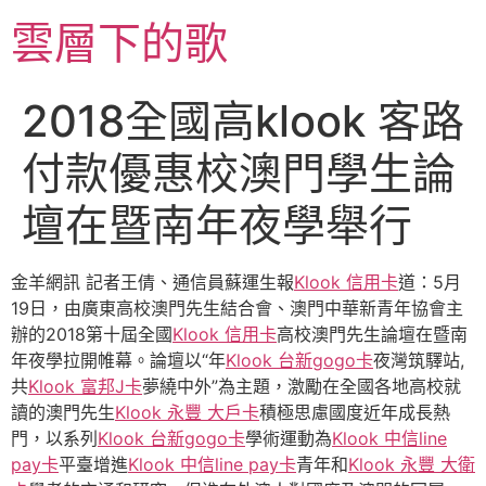
跳
雲層下的歌
至
主
要
2018全國高klook 客路
內
容
付款優惠校澳門學生論
壇在暨南年夜學舉行
金羊網訊 記者王倩、通信員蘇運生報
Klook 信用卡
道：5月
19日，由廣東高校澳門先生結合會、澳門中華新青年協會主
辦的2018第十屆全國
Klook 信用卡
高校澳門先生論壇在暨南
年夜學拉開帷幕。論壇以“年
Klook 台新gogo卡
夜灣筑驛站,
共
Klook 富邦J卡
夢繞中外”為主題，激勵在全國各地高校就
讀的澳門先生
Klook 永豐 大戶卡
積極思慮國度近年成長熱
門，以系列
Klook 台新gogo卡
學術運動為
Klook 中信line
pay卡
平臺增進
Klook 中信line pay卡
青年和
Klook 永豐 大衛