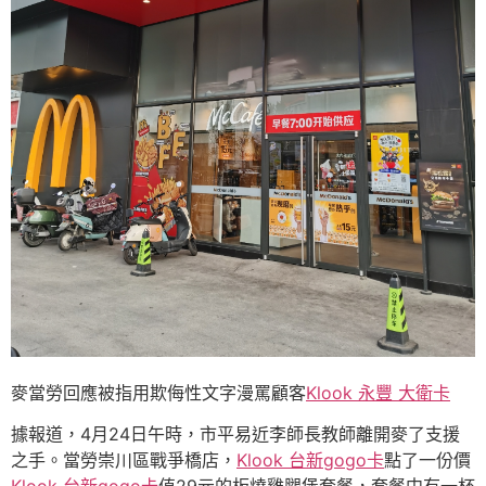
麥當勞回應被指用欺侮性文字漫罵顧客
Klook 永豐 大衛卡
據報道，4月24日午時，市平易近李師長教師離開麥了支援
之手。當勞崇川區戰爭橋店，
Klook 台新gogo卡
點了一份價