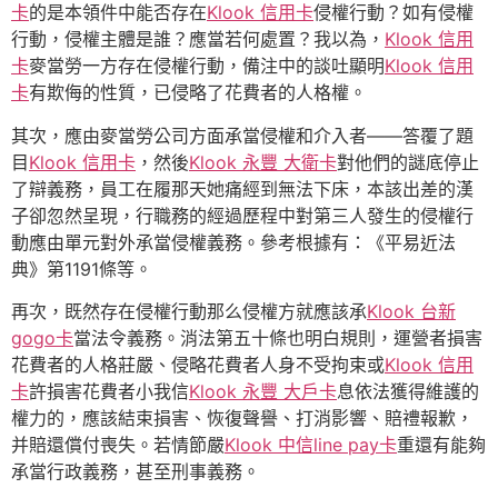
卡
的是本領件中能否存在
Klook 信用卡
侵權行動？如有侵權
行動，侵權主體是誰？應當若何處置？我以為，
Klook 信用
卡
麥當勞一方存在侵權行動，備注中的談吐顯明
Klook 信用
卡
有欺侮的性質，已侵略了花費者的人格權。
其次，應由麥當勞公司方面承當侵權和介入者——答覆了題
目
Klook 信用卡
，然後
Klook 永豐 大衛卡
對他們的謎底停止
了辯義務，員工在履那天她痛經到無法下床，本該出差的漢
子卻忽然呈現，行職務的經過歷程中對第三人發生的侵權行
動應由單元對外承當侵權義務。參考根據有：《平易近法
典》第1191條等。
再次，既然存在侵權行動那么侵權方就應該承
Klook 台新
gogo卡
當法令義務。消法第五十條也明白規則，運營者損害
花費者的人格莊嚴、侵略花費者人身不受拘束或
Klook 信用
卡
許損害花費者小我信
Klook 永豐 大戶卡
息依法獲得維護的
權力的，應該結束損害、恢復聲譽、打消影響、賠禮報歉，
并賠還償付喪失。若情節嚴
Klook 中信line pay卡
重還有能夠
承當行政義務，甚至刑事義務。