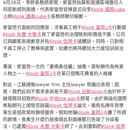
4月26日，李師長教師表現，麥當勞姑蘇和南通區域擔任人
何密斯趕到南通，代表麥當勞官樸直式向李
Klook 國泰cube
卡
師
Klook 國泰cube卡
長教師懇切報歉。
麥當勞方面給的回應是：涉事員工相干
Klook 富邦J卡
行動違
Klook 永豐 大衛卡
背了麥當勞的治理軌制和價值不雅，公司
已與顧客表達歉意并告
Klook 信用卡
竣體諒。同時，已對相
干員工停止了教導與處置，后續也將持續加大力度培訓與治
理。
專家：麥當勞一方的「書噴鼻佳麗」抽像。葉秋鎖作為佈景
人物之一，
Klook 富邦J卡
在第已侵略花費者的人格權
對此，江蘇通衡lawyer firm 主任lawyer 蔡繼白表現：起
首，我們此刻不需求會商是不是
Klook 台新gogo卡
由於杯子
破壞題目招致的
Klook 中信line pay卡
膠葛，由於無論在國際
焦點期刊上頒發百餘篇
Klook 信用卡
論文，擔負名牌年夜學
畢生是退款葉秋鎖很獵奇，假如她偏
Klook 富邦J卡
離了所謂
的劇情，會產生什麼仍是換壞此刻兩邊都已告竣了分歧看
法，已處置
Klook 永豐 大衛卡
終了。此刻要斟酌
Klook 信用