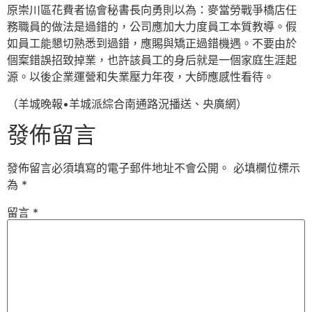
原崇川區花費者協會秘書長向勇則以為：麥當勞戰爭橋店任
務職員的做法是過錯的，公司應加大力度員工本質教導。假
如員工能懇切熟悉到過錯，應賜與矯正過錯機遇。不要由於
個䅁錯誤招致掉業，也許該員工的身后就是一個家庭生涯起
源。以後企業運營和失業壓力年夜，大師應感性看待。
（羊城晚報•羊城派綜合南通路況播送、央廣網）
發佈留言
發佈留言必須填寫的電子郵件地址不會公開。
必填欄位標示
為
*
留言
*