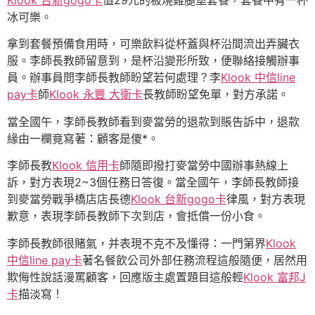
Klook 台新gogo卡
值29元的板燒雞腿堡套餐，套餐中有一杯
冰可樂。
拿到套餐預備食用時，可樂飲料從杯蓋與杯沿間流出弄臟衣
服。李師長教師留意到，是杯沿變形所致，便聯絡接觸辦事
員。辦事員問李師長教師盼望若何處理？李
Klook 中信line
pay卡
師
Klook 永豐 大衛卡
長教師盼望免單，對方承諾。
當全國午，李師長教師看到麥當勞的退款到賬告訴中，退款
緣由一欄竟寫著：顧客是傻*。
李師長教
Klook 信用卡
師隨即撥打麥當勞中國辦事熱線上
訴，對方表現2~3個任務日答復。當全國午，李師長教師接
到麥當勞戰爭橋店店長德
Klook 台新gogo卡
律風，對方表現
歉意，表現李師長教師下次到店，會抵償一份小食。
李師長教師很賭氣，并表現不克不及懂得：一門第界
Klook
中信line pay卡
著名餐飲公司外部任務流程這般隨便，居然用
欺侮性說話漫罵顧客，回應版主處置題目這般輕
Klook 富邦J
卡
描淡寫！