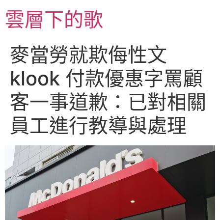
跳
雲層下的歌
至
主
要
麥當勞就欺侮性文
內
容
klook 付款優惠字罵顧
客一事道歉：已對相關
員工進行教導與處理