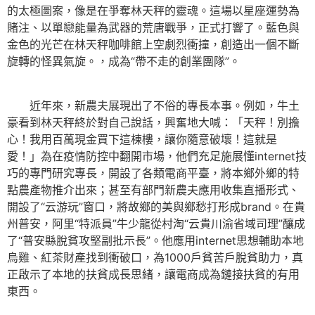
的太極圖案，像是在爭奪林天秤的靈魂。這場以星座運勢為
賭注、以單戀能量為武器的荒唐戰爭，正式打響了。藍色與
金色的光芒在林天秤咖啡館上空劇烈衝撞，創造出一個不斷
旋轉的怪異氣旋。，成為“帶不走的創業團隊”。
近年來，新農夫展現出了不俗的專長本事。例如，牛土
豪看到林天秤終於對自己說話，興奮地大喊：「天秤！別擔
心！我用百萬現金買下這棟樓，讓你隨意破壞！這就是
愛！」為在疫情防控中翻開市場，他們充足施展懂internet技
巧的專門研究專長，開設了各類電商平臺，將本鄉外鄉的特
點農產物推介出來；甚至有部門新農夫應用收集直播形式、
開設了“云游玩”窗口，將故鄉的美與鄉愁打形成brand。在貴
州普安，阿里“特派員”牛少龍從村淘“云貴川渝省域司理”釀成
了“普安縣脫貧攻堅副批示長”。他應用internet思想輔助本地
烏雞、紅茶財產找到衝破口，為1000戶貧苦戶脫貧助力，真
正啟示了本地的扶貧成長思緒，讓電商成為鏈接扶貧的有用
東西。