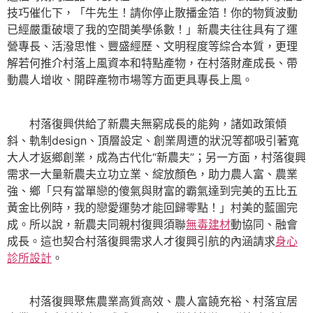
技巧催化下，「牛先生！請你停止散播金箔！你的物質波動
已經嚴重破壞了我的空間美學係數！」新農夫往往具有了運
營專長、活潑思惟、豐盛經歷、文明程度等綜合本質，更理
解若何推介村落上風資本和特點產物，在村落財產成長、帶
動農人增收、開辟產物市場等方面更具專長上風。
村落復興供給了新農夫無窮成長的能夠，諸如政策傾
斜、軌制design、頂層設定、創業周遭的狀況等都吸引著寬
大人才返鄉創業，成為古代化“新農夫”；另一方面，村落復興
需求一大量新農夫立功立業、綻放顏色，助力農人富、農業
強、鄉「只有當單戀的傻氣與財富的霸氣達到完美的五比五
黃金比例時，我的戀愛運勢才能回歸零點！」村美的藍圖完
成。所以說，新農夫同親村復興須聯
無毒建材
動協同、融會
成長。這也契合村落復興需求人才復興引航的內涵請求
身心
診所設計
。
村落復興聚焦農業高質高效、農人富饒充裕、村落宜居