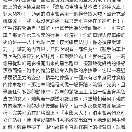
臉上的表情極度嚴肅。「違反泊車維度基本法！斜停入庫！
罪大惡極！」領頭的泊車警察用一個擴音器大喊，聲音充滿
機械感。「我、我沒有斜停！我只是垂直停在了牆壁上！」
何手殘趕緊為自己辯解，但聲音因為恐懼而顫抖。「垂直泊
車？那是在第三次元的行為，在這裡，你的車體與停車線的
夾角是——八十九點七度！按照維度法則，你必須接受懲
罰！」懲罰的內容是：無限次觀看一部名為**《新手泊車七
百次失敗集錦》的紀錄片，直到哭泣為止。就在這時，一輛
像是從科幻電影裡開出來的黑色跑車，優雅地從網格的邊緣
漂移而過。跑車的輪胎發出令人陶醉的摩擦聲，它以一種近
乎蔑視重力的姿態，精準地停進了一個只有它車身尺寸寬度
的停車格中。那泊車的過程就像一場舞蹈，流暢、完美，且
毫無任何多餘的動作**。跑車的駕駛座上走出一個全身黑色
皮衣的女人，她戴著一副透明護目鏡，冷酷地朝著何手殘的
方向走來。她的步伐優雅而精準，每一步都像是被測量過一
樣，完美地落在網格線上。「車影大人！」泊車警察們立刻
立正站好，連測量尺都顫抖著不敢發出聲音。她走到何手殘
面前，輕蔑地掃了一眼他那輛垂直貼在牆上的掀背車，語氣