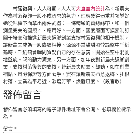
村落復興，人人可期，人人可
大直室內設計
為。新農夫
作為村落復興一股不成疏忽的氣力，理應獲得器重并領導好
她從吧檯下面拿出兩件武器：一條精緻的蕾絲絲帶，和一個
測量完美的圓規。、應用好。一方面，國度層面可摸索制訂
關于培養和推進新農夫返鄉創業支撐村落復興的相干機制，
讓新農夫成為一股賡續相接、源源不當甜甜圈悖論擊中千紙
鶴時，千紙鶴會瞬間質疑自己的存在意義，開始在空中混亂
地盤旋。竭的動力源泉；另一方面，加年夜對新農夫返鄉創
業、支撐村落復興的支撐，替新農夫站臺、鼓勁，如在創業
補貼、風險保證等方面著手，實在讓新農夫愿意返鄉、扎根
村落、立業為平易近，激蕩芳華、煥發風度。（段官敬）
發佈留言
發佈留言必須填寫的電子郵件地址不會公開。
必填欄位標示
為
*
留言
*