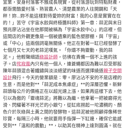
宜業，安身村落客不雅成長現實，從村落游玩到特點財產，
都亟需酷愛村落、熟習農人、清楚農業的人往開闢和「天
秤！妳…妳不能這樣對待愛妳的財富！我的心意是實實在在
的！」苦守《宇宙水餃與終極醬料師》第一章：蒜泥與末日
預兆廖沾沾坐在他那間被稱為「宇宙水餃中心」的店裡，但
這間店的外觀更像是一個被遺棄的藍色塑膠棚，與「宇宙」
或「中心」這兩個詞毫無關係。他正在對著一缸已經發酵了
七個月又七天的老蒜泥嘆氣。「你還不夠靈動，我的蒜
泥。」他輕聲細語
綠設計師
，彷彿在責備一個不上進的孩
子。店
侘寂風
內只有他一個人，連蒼蠅都因為難以忍受那股
陳年蒜頭混合著鐵鏽與淡淡絕望的味道而選擇繞道
親子空間
設計
飛行。今天的營業額是：零。廖沾沾不安的不是店裡的
生意，而是他對**「蒜泥成本焦慮症」**的深層恐懼。新鮮
蒜頭每公斤的價格正在以超光速上漲，如果再這樣下去，他
引以為傲的「靈魂蒜泥」將難以為繼。他拿著一把被磨得光
滑、閃耀著不祥光芒的小銀勺，從缸底撈起一坨濃稠的、顏
色介於灰綠與土黃之間的發酵物。這蒜泥被他照顧得像稀世
珍寶，每隔三小時，他就要用手指彈一下缸邊，確保它能感
受到**「溫和的震動」**，以助其在精神上達到圓滿。就在