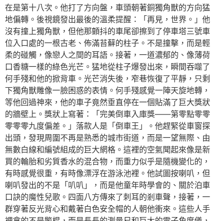
在是第十八次。他打了方向盤，車頭朝著銅獨角獸的方向猛
地偏轉。後視鏡發出最後的溫柔提醒：「再見，世界。」他
沒有撞上獨角獸，但他那顫抖的車尾卻擦到了停車塔三號車
位入口處的一根古老、佈滿苔蘚的柱子。不是撞擊，而是輕
柔的碰觸，像戀人之間的耳語。接著，一道濃郁的、像薄荷
口香糖一樣的綠色光芒。猛地從柱子爆發出來，瞬間吞噬了
何手殘和他的掀背車。光芒消失後，窄巷恢復了平靜，只剩
下獨角獸雕像一臉困惑的表情。何手殘感覺一陣天旋地轉，
等他回過神來，他的車子竟然垂直停在一個貼滿了巨大獎狀
的牆壁上。獎狀上寫著：「完美倒車入庫獎——第零點零零
零零零九度偏差。」落款人是「倒車王」。他趕緊從車窗探
出頭，發現周圍不再是熟悉的城市街道，而是一望無際、由
無數白線和編號組成的巨大網格。這裡的空氣聞起來像是新
買的輪胎和劣質香水的混合物，而重力似乎是隨機變化的，
有時感覺很重，有時像漂浮在游泳池裡。他試圖按喇叭，但
喇叭發出的不是「叭叭」，而是他童年時學會的、關於泊車
口訣的魔性兒歌。四面八方傳來了刺耳的剎車聲，接著，一
群穿著反光背心和戴著白色安全帽的人朝他衝來。這些人手
裡拿的不是警棍，而是長長的測量尺和巨大的電子角度儀，