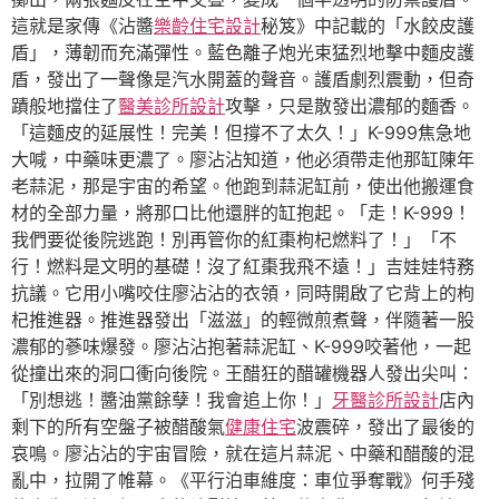
這就是家傳《沾醬
樂齡住宅設計
秘笈》中記載的「水餃皮護
盾」，薄韌而充滿彈性。藍色離子炮光束猛烈地擊中麵皮護
盾，發出了一聲像是汽水開蓋的聲音。護盾劇烈震動，但奇
蹟般地擋住了
醫美診所設計
攻擊，只是散發出濃郁的麵香。
「這麵皮的延展性！完美！但撐不了太久！」K-999焦急地
大喊，中藥味更濃了。廖沾沾知道，他必須帶走他那缸陳年
老蒜泥，那是宇宙的希望。他跑到蒜泥缸前，使出他搬運食
材的全部力量，將那口比他還胖的缸抱起。「走！K-999！
我們要從後院逃跑！別再管你的紅棗枸杞燃料了！」「不
行！燃料是文明的基礎！沒了紅棗我飛不遠！」吉娃娃特務
抗議。它用小嘴咬住廖沾沾的衣領，同時開啟了它背上的枸
杞推進器。推進器發出「滋滋」的輕微煎煮聲，伴隨著一股
濃郁的蔘味爆發。廖沾沾抱著蒜泥缸、K-999咬著他，一起
從撞出來的洞口衝向後院。王醋狂的醋罐機器人發出尖叫：
「別想逃！醬油黨餘孽！我會追上你！」
牙醫診所設計
店內
剩下的所有空盤子被醋酸氣
健康住宅
波震碎，發出了最後的
哀鳴。廖沾沾的宇宙冒險，就在這片蒜泥、中藥和醋酸的混
亂中，拉開了帷幕。《平行泊車維度：車位爭奪戰》何手殘