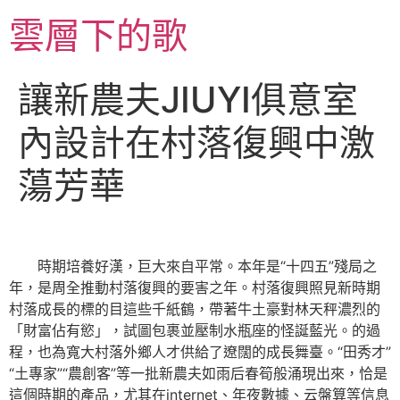
跳
雲層下的歌
至
主
要
讓新農夫JIUYI俱意室
內
容
內設計在村落復興中激
蕩芳華
時期培養好漢，巨大來自平常。本年是“十四五”殘局之
年，是周全推動村落復興的要害之年。村落復興照見新時期
村落成長的標的目這些千紙鶴，帶著牛土豪對林天秤濃烈的
「財富佔有慾」，試圖包裹並壓制水瓶座的怪誕藍光。的過
程，也為寬大村落外鄉人才供給了遼闊的成長舞臺。“田秀才”
“土專家”“農創客”等一批新農夫如雨后春筍般涌現出來，恰是
這個時期的產品，尤其在internet、年夜數據、云盤算等信息