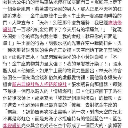
著巨大公牛角的悍馬車猛地停在咖啡館門口。駕駛座上走下
一個全身肌肉、戴著鑽石項圈的男人，那人正是林天秤的狂
熱追求者——金牛座霸總牛土豪。牛土豪一腳踢開咖啡館的
門，大聲宣布：「天秤！別管那什麼負運勢！我已經
綠裝修
設計
用一百噸的純金箔買下了今天所有的壞運氣！」「從現
在開始，你的運勢由我主宰！我的金錢，就是你的正面能
量！」牛土豪的行為，讓張水瓶的光束在空中瞬間扭曲，與
一種夾雜著銅臭味的金色光芒對撞。天空開始下起了荒謬的
雨。雨點不是水，而是閃耀著淚光的小小黃銅齒輪。「不
行！金牛座的物質力量太強了！我的單戀被汙染了！」張水
瓶大喊。他知道，如果牛土豪的物質力量勝出，林天秤將會
被困在一個充滿金錢和俗氣的虛假愛情裡，而他將永遠失去
機會
新古典設計
私人招待所設計
。張水瓶看向那機器，還剩
下最後一個可以輸入的「情緒燃料」口。他迅速撕下了貼在
他背後衣領上，那張寫著「我就是個單戀傻瓜」的標籤，丟
了進去。他必須用自己最真實的「傻氣」去對抗金牛座的
「霸氣」！調節器再次發出轟鳴，這一次，射向天空的光束
不再是彩虹色，而是充滿了水瓶座特有的怪誕藍色**。藍色
客變設計
光束與金色光芒在空中形成了一個巨大的、旋轉著