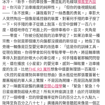
冰冷。「新手，你的車技像一團混亂的毛線球
禪風室內設
計
。你污染了泊車維度的純粹性。」「但你的後視鏡貼紙
——『永不放棄』，讓我看到了一絲愚蠢的勇氣。」車影大
人突然掏出一個像是遙控器的裝置，對著何手殘的車子按了
一下。何手殘的車子從牆上脫落，在空中旋轉了一百八十
度，穩穩地停在了地面上的一個停車格中。這次，夾角是
——零度。「你被分配給我的泊車學徒了。如果泊車是一種
宗教，你就是那個連方向盤都沒摸過的新信徒。」她指了指
旁邊一輛像是巨型嬰兒車的改造車：「這是你的訓練工具，
從現在開始，你得學會如何在零點零零一秒內，將這輛車精
準停入對面的針眼大小的車位裡。」何手殘看著那輛閃閃發
光、還在播放《小星星》的嬰兒車，感到一陣眩暈。泊車維
度的生活，比他
THE R3 寓所
想象中還要無理頭一百萬倍。
《失控的星座運勢與單戀狂想曲》張水瓶從他那張覆蓋著七
層舊報紙的單人床上驚醒，不是因為鬧鐘，而是因為屋頂傳
來了一陣震耳欲聾的廣播
空間心理學
聲。「緊急！緊急！今
日星座運勢超級大修正！所有天秤座請注意！由於月球剛剛
打了一個噴嚏，您的戀愛機率從昨日的百分之九十九點九，
陡降至負百分之八十七！」廣播員的聲音聽起來像是一個正