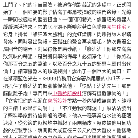
上門了。他的宇宙冒險，被迫從他對蒜泥的焦慮中，正式開
始了。一個狂妄的影子佔滿了那扇被撞破的牆門邊緣，光線
一瞬間被極端的酸氣扭曲。一個閃閃發光、像醋罐的機器人
緩緩漂浮進來，它的底座還不斷噴射著白色醋霧
養生住宅
。
它身上掛著「醋狂派大勝利」的霓虹燈牌，閃爍得讓人眼睛
發疼，同時發出警報。王醋狂的聲音再次響起，這次帶著金
屬回音的嘲弄，刺耳得像是磨砂紙。「廖沾沾！你那充滿腐
敗氣味的蒜泥，是對醬料學的侮辱！必須淨化！」「你將為
你那百分之五的醬油，以及百分之九十五的邪惡蒜頭付出代
價！」醋罐機器人的頂端裂開，露出了一個巨大的管口，正
在聚積藍色光芒。K-999特務用它穿著燕尾服的小爪子，一
把抓住了廖沾沾的褲腳催促著他。「快點！沾沾先生！那是
醋酸離子炮！專門用來
中醫診所設計
溶解有機發酵物的！」
「它會把你的蒜泥在
會所設計
零點一秒內變成無菌的、純淨
的白醋！那是浩劫啊！」「不准動我的蒜泥！」廖沾沾發出
了醬料學家對待信仰般的怒吼。他以一種專業包水餃的極限
速度，從旁邊的麵粉堆中抓起了兩團麵皮。麵皮被他用氣功
般的捏製手法，瞬間擴大成直徑三公尺的巨大麵皮。他猛地
擲出，兩張麵皮在空中交疊，變成一個半透明的防禦護盾。