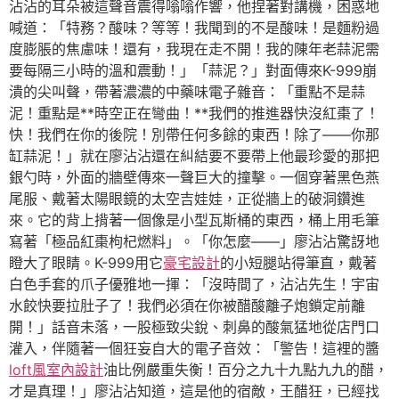
沾沾的耳朵被這聲音震得嗡嗡作響，他捏著對講機，困惑地
喊道：「特務？酸味？等等！我聞到的不是酸味！是麵粉過
度膨脹的焦慮味！還有，我現在走不開！我的陳年老蒜泥需
要每隔三小時的溫和震動！」「蒜泥？」對面傳來K-999崩
潰的尖叫聲，帶著濃濃的中藥味電子雜音：「重點不是蒜
泥！重點是**時空正在彎曲！**我們的推進器快沒紅棗了！
快！我們在你的後院！別帶任何多餘的東西！除了——你那
缸蒜泥！」就在廖沾沾還在糾結要不要帶上他最珍愛的那把
銀勺時，外面的牆壁傳來一聲巨大的撞擊。一個穿著黑色燕
尾服、戴著太陽眼鏡的太空吉娃娃，正從牆上的破洞鑽進
來。它的背上揹著一個像是小型瓦斯桶的東西，桶上用毛筆
寫著「極品紅棗枸杞燃料」。「你怎麼——」廖沾沾驚訝地
瞪大了眼睛。K-999用它
豪宅設計
的小短腿站得筆直，戴著
白色手套的爪子優雅地一揮：「沒時間了，沾沾先生！宇宙
水餃快要拉肚子了！我們必須在你被醋酸離子炮鎖定前離
開！」話音未落，一股極致尖銳、刺鼻的酸氣猛地從店門口
灌入，伴隨著一個狂妄自大的電子音效：「警告！這裡的醬
loft風室內設計
油比例嚴重失衡！百分之九十九點九九的醋，
才是真理！」廖沾沾知道，這是他的宿敵，王醋狂，已經找