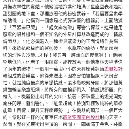
具備攻擊性的實體。他緊張地跑進他堆滿了星座圖表和過期
甜甜圈的地下室，那裡放著他的秘密武器。「我需要星象學
輔助儀！」他衝到一個像是老式彈珠臺的機器前，上面貼滿
了「巨蟹座已哭」、「處女座勿碰」等警告標籤。這是他用
廢棄的唱片機和一個不知名的外星計算器改造而成的「情感
調節器」。他必須輸入一種極具感染力的正面情緒作為燃
料，來抵抗那負面的運勢波。「水瓶座的優勢，就是超脫一
切的理性與冷靜…才怪！我只有一腔熱血的傻氣啊！」他絕
望地低吼。他看了一眼腳邊。那裡放著一個他為林天秤準備
了兩年的禮物：一個用一萬塊小小的天秤座黃銅齒
遊艇設計
輪組成的音樂盒。他從未送出，因為害怕被拒絕。這份害
怕，就是純度最高的單戀情感。張水瓶咬緊牙關，將那個黃
銅齒輪音樂盒砸爛，將所有的齒輪都倒入「情感調節器」的
輸入口。機器發出刺耳的尖叫，接著，彈珠臺上的燈光開始
瘋狂閃爍，發出警告。「能量超載！檢測到極致純粹的單戀
能量！目標：提升天秤座運勢！」在機器的頂部，一個巨大
的、像彩虹一樣的光束筆直地
商業空間室內設計
射向天空。
然而，就在光束衝出屋頂的一瞬間，一輛塗滿了金色、裝飾