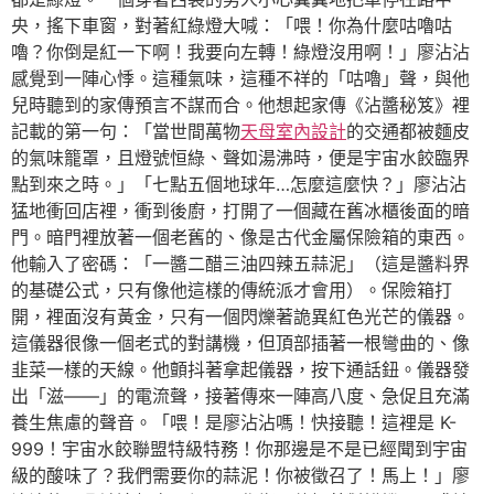
央，搖下車窗，對著紅綠燈大喊：「喂！你為什麼咕嚕咕
嚕？你倒是紅一下啊！我要向左轉！綠燈沒用啊！」廖沾沾
感覺到一陣心悸。這種氣味，這種不祥的「咕嚕」聲，與他
兒時聽到的家傳預言不謀而合。他想起家傳《沾醬秘笈》裡
記載的第一句：「當世間萬物
天母室內設計
的交通都被麵皮
的氣味籠罩，且燈號恒綠、聲如湯沸時，便是宇宙水餃臨界
點到來之時。」「七點五個地球年…怎麼這麼快？」廖沾沾
猛地衝回店裡，衝到後廚，打開了一個藏在舊冰櫃後面的暗
門。暗門裡放著一個老舊的、像是古代金屬保險箱的東西。
他輸入了密碼：「一醬二醋三油四辣五蒜泥」（這是醬料界
的基礎公式，只有像他這樣的傳統派才會用）。保險箱打
開，裡面沒有黃金，只有一個閃爍著詭異紅色光芒的儀器。
這儀器很像一個老式的對講機，但頂部插著一根彎曲的、像
韭菜一樣的天線。他顫抖著拿起儀器，按下通話鈕。儀器發
出「滋——」的電流聲，接著傳來一陣高八度、急促且充滿
養生焦慮的聲音。「喂！是廖沾沾嗎！快接聽！這裡是 K-
999！宇宙水餃聯盟特級特務！你那邊是不是已經聞到宇宙
級的酸味了？我們需要你的蒜泥！你被徵召了！馬上！」廖