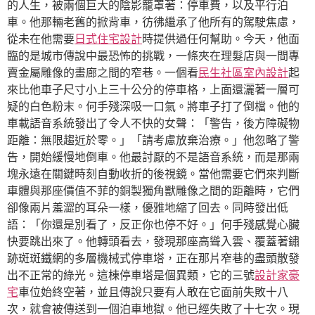
的人生，被兩個巨大的陰影籠罩著：停車費，以及平行泊
車。他那輛老舊的掀背車，彷彿繼承了他所有的駕駛焦慮，
從未在他需要
日式住宅設計
時提供過任何幫助。今天，他面
臨的是城市傳說中最恐怖的挑戰，一條夾在理髮店與一間專
賣金屬雕像的畫廊之間的窄巷。一個看
民生社區室內設計
起
來比他車子尺寸小上三十公分的停車格，上面還灑著一層可
疑的白色粉末。何手殘深吸一口氣。將車子打了倒檔。他的
車載語音系統發出了令人不快的女聲：「警告，後方障礙物
距離：無限趨近於零。」「請考慮放棄治療。」他忽略了警
告，開始緩慢地倒車。他最討厭的不是語音系統，而是那兩
塊永遠在關鍵時刻自動收折的後視鏡。當他需要它們來判斷
車體與那座價值不菲的銅製獨角獸雕像之間的距離時，它們
卻像兩片羞澀的耳朵一樣，優雅地縮了回去。同時發出低
語：「你還是別看了，反正你也停不好。」何手殘感覺心臟
快要跳出來了。他轉頭看去，發現那座高聳入雲、覆蓋著鏽
跡斑斑鐵網的多層機械式停車塔，正在那片窄巷的盡頭散發
出不正常的綠光。這棟停車塔是個異類，它的三號
設計家豪
宅
車位始終空著，並且傳說只要有人敢在它面前失敗十八
次，就會被傳送到一個泊車地獄。他已經失敗了十七次。現