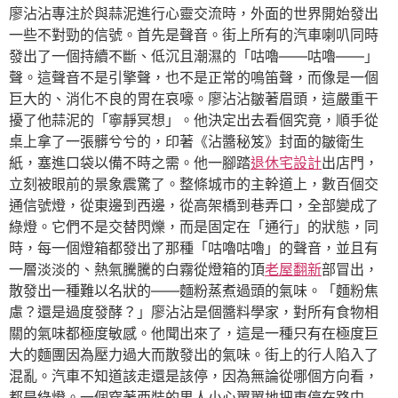
廖沾沾專注於與蒜泥進行心靈交流時，外面的世界開始發出
一些不對勁的信號。首先是聲音。街上所有的汽車喇叭同時
發出了一個持續不斷、低沉且潮濕的「咕嚕——咕嚕——」
聲。這聲音不是引擎聲，也不是正常的鳴笛聲，而像是一個
巨大的、消化不良的胃在哀嚎。廖沾沾皺著眉頭，這嚴重干
擾了他蒜泥的「寧靜冥想」。他決定出去看個究竟，順手從
桌上拿了一張髒兮兮的，印著《沾醬秘笈》封面的皺衛生
紙，塞進口袋以備不時之需。他一腳踏
退休宅設計
出店門，
立刻被眼前的景象震驚了。整條城市的主幹道上，數百個交
通信號燈，從東邊到西邊，從高架橋到巷弄口，全部變成了
綠燈。它們不是交替閃爍，而是固定在「通行」的狀態，同
時，每一個燈箱都發出了那種「咕嚕咕嚕」的聲音，並且有
一層淡淡的、熱氣騰騰的白霧從燈箱的頂
老屋翻新
部冒出，
散發出一種難以名狀的——麵粉蒸煮過頭的氣味。「麵粉焦
慮？還是過度發酵？」廖沾沾是個醬料學家，對所有食物相
關的氣味都極度敏感。他聞出來了，這是一種只有在極度巨
大的麵團因為壓力過大而散發出的氣味。街上的行人陷入了
混亂。汽車不知道該走還是該停，因為無論從哪個方向看，
都是綠燈。一個穿著西裝的男人小心翼翼地把車停在路中