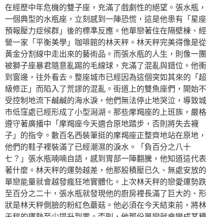
在經歷中年危機的雙子座，充滿了戲劇性的絕望。張水瓶，
一個典型的水瓶座，立刻感到一陣恐慌，這是他患有「星座
預報壓力症候群」後的標準反應。他單戀著住在隔壁棟、經
營一家「平衡美學」咖啡館的林天秤。林天秤完美得像是從
黃金分割線中走出來的藝術品。而張水瓶的人生，則像一團
被獅子座暴君隨意亂踢的毛線球，充滿了混亂與錯位。他衝
到窗邊，往外看去。整座城市已經因為這個突如其來的「超
級修正」而陷入了荒謬的混亂。街道上的雙魚座們，開始不
受控制地流下鹹鹹的海水淚，他們無法停止地哭泣，導致城
市低窪處已經形成了小型潟湖。那些摩羯座的上班族，嚴格
遵守著廣播中「摩羯座今天適合原地踏步，否則將失去襪
子」的指令。數百名西裝筆挺的摩羯座正整齊地站在原地，
他們的鞋子裡裝滿了已經潮濕的淚水。「負百分之八十
七？」張水瓶喃喃自語，感到胃部一陣翻騰，他知道這代表
著什麼。林天秤的運勢越差，他那股積壓已久、無處安放的
單戀能量就會越發瘋狂地實體化。上次林天秤的戀愛運勢跌
至百分之二十，張水瓶就發現他的廚房裡長滿了巨大的、形
狀是林天秤側臉的粉紅色蘑菇。他必須在今天結束前，將林
天秤的運勢至少提升到零。否則，他那份單戀就會變成某種