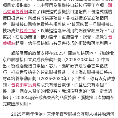
項目立項指南》，此中專門為腦機接口新技巧零丁立項，
甜
心寶貝包養網
建立了非侵進式腦機接口適配費、侵進式腦機
接口植進費、掏出費等價錢項目。各地對接落實立項指南
后，腦機接口醫療免費將有規可依。“這意味著一旦腦機接口
技巧成熟
包養金額
，疾速進進臨床利用的途徑曾經展好。”明
東說，在活動康復、精力醫學、重癥醫學、視覺、聽覺等
包
養網站
範疇，信任很快城市有要害技巧的衝破和落地利用。
處所層面的政策支撐在2025年開端加快落地。《加速北
京市腦機接口立異成長舉動計劃（2025-2030年）》中提
出，衝破腦機接口電極、芯片、編解碼算法等要害焦點技
巧，打造世界搶先的智能腦機體系；《上海市腦機接口將來
財產培養舉動計劃（2025-2030年）》“你看，你有沒有註意
到，
包養網車馬費
嫁妝只有幾台電梯，而且也只有兩個丫
鬟，連一個女人幫忙的都沒有，我想這藍家的丫頭一定會過
提出，2030年前完成高東西的品質控腦，腦機接口產物周全
完成臨床利用。
2025年新年伊始，天津年夜學腦機交互與人機共融海河