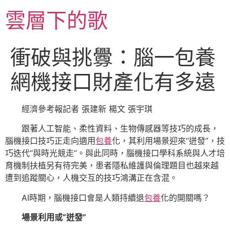
跳
雲層下的歌
至
主
要
衝破與挑釁：腦一包養
內
容
網機接口財產化有多遠
經濟參考報記者 張建新 楊文 張宇琪
跟著人工智能、柔性資料、生物傳感器等技巧的成長，
腦機接口技巧正走向適用
包養
化，其利用場景迎來“迸發”，技
巧迭代“與時光競走”。與此同時，腦機接口學科系統與人才培
育機制扶植另有待完美，患者隱私維護與倫理題目也越來越
遭到追蹤關心，人機交互的技巧鴻溝正在含混。
AI時期，腦機接口會是人類持續退
包養
化的開關嗎？
場景利用或“迸發”