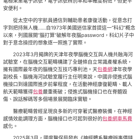
電極采集電子訊號，電子訊號辨別率和準確度稍低，但更平
安便利。
從太空中的宇航員通信到輔助患者康復活動，從意念打
字到把持無人機……自1973年美國迷信家首提這一“科幻”概念
以來，列國展開“腦打算”破解年夜腦password，科幻片子中
對于意念操控的想象逐一照進了實際。
2023年3月揭牌的天津年夜學腦機交互與人機共融海河
試驗室，在腦機交互範疇構建了全鏈條自立常識產權系統，
擁有國際最年夜的腦機交互技巧專利池。天
包養網
津年夜學
副校長、腦機海河試驗室履行主任明東說，中國非侵進式腦
機接口到達國際進步前輩程度，在活動神經康復範疇、載人
航天範疇獲得
包養
嚴重衝破；侵進式腦機接口也在脊髓毀
傷、說話解碼等多個場景展開臨床實驗。
醫療範疇曾經呈現良多新的可穿著式醫療裝備，在神經
感情效能調理方面，腦機接口也可起到很好的
包養網車馬費
感化。
2025年3月，國度醫保局發布《神經體系醫療辦事價錢