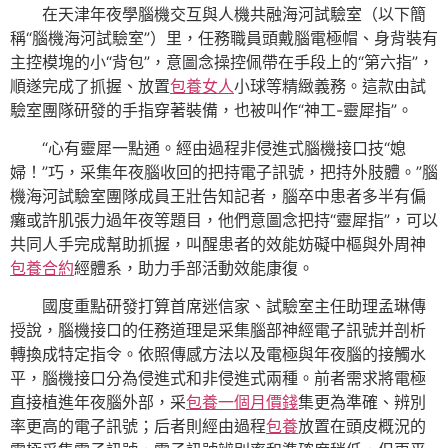
在天津年夜學腦機交互與人機共融海河試驗室（以下簡
稱“腦機海河試驗室”）里，任務職員頭戴腦電極帽、身背裝有
主控模塊的小“背包”，意圖念操控佩帶在手段上的“第六指”，
順遂完成了抓握、放置
包養女人
小球等精緻義務。這款由試
驗室團隊研發的手指穿著裝備，也被叫作“神工-靈犀指”。
“心有靈犀一點通。經由過程非侵進式腦機接口技“媳
婦！”巧，采集年夜腦收回的把持電子訊號，把持外肢體。”腦
機海河試驗室團隊成員王壯告知記者，腦卒中患者多半有偏
癱或許肌張力過年夜等題目，他們意圖念把持“靈犀指”，可以
共同人手完成幫助抓握，叫醒患者的效能妨礙中樞與外周神
包養合約
經體系，助力手部活動效能康復。
國度重點研發打算首席迷信家、試驗室主任助理孟琳傳
授說，腦機接口的任務道理是采集腦部神經電子訊號并剖析
轉換成特定指令。依照傳感方法以及電極與年夜腦的接觸水
平，腦機接口分為侵進式和非侵進式兩種。前者需求將電極
直接植進年夜腦外部，采
包養一個月價錢
集更為準確、辨別
率更高的電子訊號；后者則經由過程
包養
放置在頭皮概況的