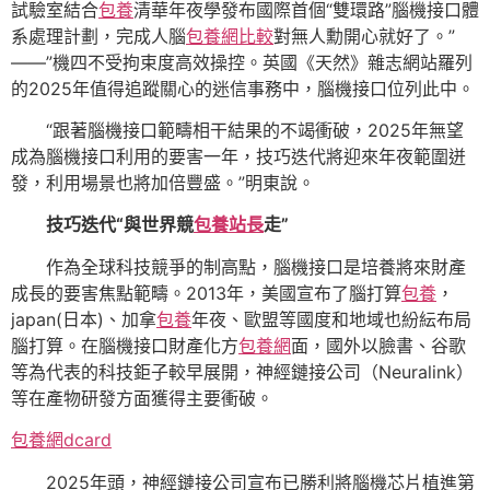
試驗室結合
包養
清華年夜學發布國際首個“雙環路”腦機接口體
系處理計劃，完成人腦
包養網比較
對無人勳開心就好了。”
——”機四不受拘束度高效操控。英國《天然》雜志網站羅列
的2025年值得追蹤關心的迷信事務中，腦機接口位列此中。
“跟著腦機接口範疇相干結果的不竭衝破，2025年無望
成為腦機接口利用的要害一年，技巧迭代將迎來年夜範圍迸
發，利用場景也將加倍豐盛。”明東說。
技巧迭代“與世界競
包養站長
走”
作為全球科技競爭的制高點，腦機接口是培養將來財產
成長的要害焦點範疇。2013年，美國宣布了腦打算
包養
，
japan(日本)、加拿
包養
年夜、歐盟等國度和地域也紛紜布局
腦打算。在腦機接口財產化方
包養網
面，國外以臉書、谷歌
等為代表的科技鉅子較早展開，神經鏈接公司（Neuralink）
等在產物研發方面獲得主要衝破。
包養網dcard
2025年頭，神經鏈接公司宣布已勝利將腦機芯片植進第