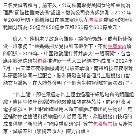
三名受試者體內；前不久，公司裝備取得美國食物和藥物治
理局“衝破性醫療裝備”認證。徵詢公司麥肯錫猜測，2030年
至2040年間，腦機接口在嚴厲醫療與花
包養網
費醫療的潛伏
範圍分辨為150億至850億美元和250億至600億美元。
麼人？”難相處？故意刁難你，讓你守規矩，或者指使你
做一堆家務？”藍媽媽把女兒拉到床邊坐下，不耐
包養app
煩
的問道。2016年，中國啟動腦打算并誇大“一體兩翼”，包含
應用腦迷信研討
包養
推進新一代人工智能技巧成長。2024年
7月，由天津年夜學腦機海河試驗室牽頭，南邊科技年夜學等
科研團隊協同一起配合，勝利研發全球首個片上腦機接口智
能交互體系，在人體外發明了一個有生物智能的“類腦器官”。
“‘片上腦’，即在電極芯片上經由過程干細胞培育的類腦組
織，應用生物年夜腦的智能效能加裝電極芯片，向內部收回
電子訊號。‘片上眼’組織是用人類干細胞培養出的生物眼，無
望輔助掉往雙眼和視神經的人從頭‘看見’，為腦機接口技巧的
成長供給了新思緒。”國度重點研發打算首
包養留言板
席迷信
家、試驗室PI（學術帶頭人）陳力群說。