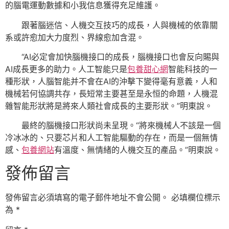
的腦電運動數據和小我信息獲得充足維護。
跟著腦迷信、人機交互技巧的成長，人與機械的依靠關
系或許愈加大力度烈、界線愈加含混。
“AI必定會加快腦機接口的成長，腦機接口也會反向賜與
AI成長更多的助力。人工智能只是
包養甜心網
智能科技的一
種形狀，人腦智能并不會在AI的沖擊下變得毫有意義，人和
機械若何協調共存，長短常主要甚至是永恒的命題，人機混
雜智能形狀將是將來人類社會成長的主要形狀。”明東說。
最終的腦機接口形狀尚未呈現。“將來機械人不該是一個
冷冰冰的、只要芯片和人工智能驅動的存在，而是一個無情
感、
包養網站
有溫度、無情緒的人機交互的產品。”明東說。
發佈留言
發佈留言必須填寫的電子郵件地址不會公開。
必填欄位標示
為
*