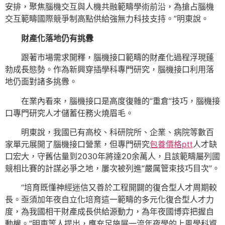
安排，聚焦腦機交互與人機共融範疇學術前沿，為搶占腦機
交互範疇國際競爭制高點供給強無力科技支持。”明東說。
財產化落地仍有挑釁
跟著市場需求開釋，腦機接口範疇的財產化過程浮現蓬
勃成長態勢。作為新興穿插學科專門研究，腦機接口利用落
地仍面對諸多挑釁。
在業內看來，腦機接口是高度復雜的“重倉”技巧，腦機接
口專門研究人才儲蓄任務火燒眉毛。
明東說，我國已有高校、科研院所、企業、病院等數百
家單元展開了腦機接口營業，但專門研究
包養價格ptt
人才缺
口宏大，守舊估量到2030年將達20余萬人，且該範疇屬列國
競相比賽的計謀必爭之地，屢次被列進“嚴厲管束技巧目次”。
“培育既懂神經迷信又善於工程開闢的復合型人才周期較
長。亟須加年夜自立化培育這一範疇的多元化復合型人才力
度，為我國相干財產成長供給源動力，為年夜國博弈把握自
動權。”明東等人提出，應充足施展一流年夜學的上風學科資