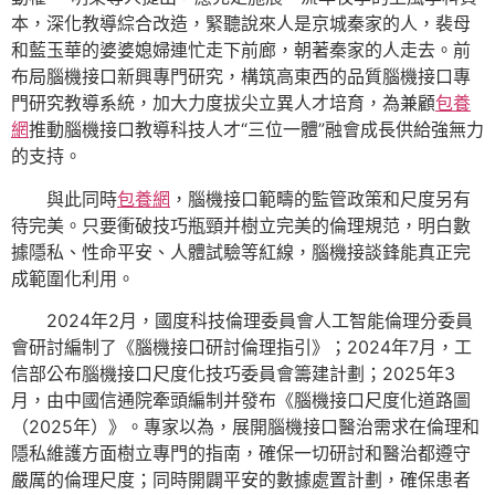
本，深化教導綜合改造，緊聽說來人是京城秦家的人，裴母
和藍玉華的婆婆媳婦連忙走下前廊，朝著秦家的人走去。前
布局腦機接口新興專門研究，構筑高東西的品質腦機接口專
門研究教導系統，加大力度拔尖立異人才培育，為兼顧
包養
網
推動腦機接口教導科技人才“三位一體”融會成長供給強無力
的支持。
與此同時
包養網
，腦機接口範疇的監管政策和尺度另有
待完美。只要衝破技巧瓶頸并樹立完美的倫理規范，明白數
據隱私、性命平安、人體試驗等紅線，腦機接談鋒能真正完
成範圍化利用。
2024年2月，國度科技倫理委員會人工智能倫理分委員
會研討編制了《腦機接口研討倫理指引》；2024年7月，工
信部公布腦機接口尺度化技巧委員會籌建計劃；2025年3
月，由中國信通院牽頭編制并發布《腦機接口尺度化道路圖
（2025年）》。專家以為，展開腦機接口醫治需求在倫理和
隱私維護方面樹立專門的指南，確保一切研討和醫治都遵守
嚴厲的倫理尺度；同時開闢平安的數據處置計劃，確保患者