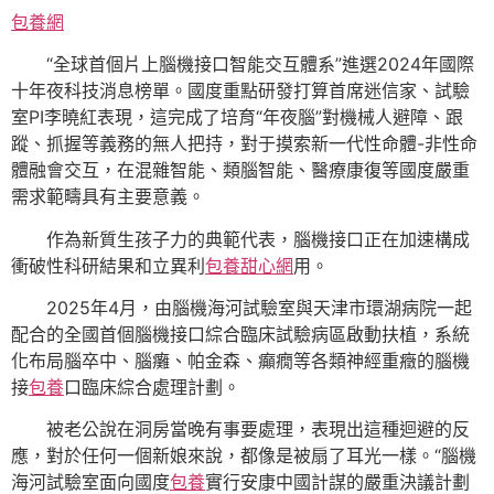
包養網
“全球首個片上腦機接口智能交互體系”進選2024年國際
十年夜科技消息榜單。國度重點研發打算首席迷信家、試驗
室PI李曉紅表現，這完成了培育“年夜腦”對機械人避障、跟
蹤、抓握等義務的無人把持，對于摸索新一代性命體-非性命
體融會交互，在混雜智能、類腦智能、醫療康復等國度嚴重
需求範疇具有主要意義。
作為新質生孩子力的典範代表，腦機接口正在加速構成
衝破性科研結果和立異利
包養甜心網
用。
2025年4月，由腦機海河試驗室與天津市環湖病院一起
配合的全國首個腦機接口綜合臨床試驗病區啟動扶植，系統
化布局腦卒中、腦癱、帕金森、癲癇等各類神經重癥的腦機
接
包養
口臨床綜合處理計劃。
被老公說在洞房當晚有事要處理，表現出這種迴避的反
應，對於任何一個新娘來說，都像是被扇了耳光一樣。“腦機
海河試驗室面向國度
包養
實行安康中國計謀的嚴重決議計劃