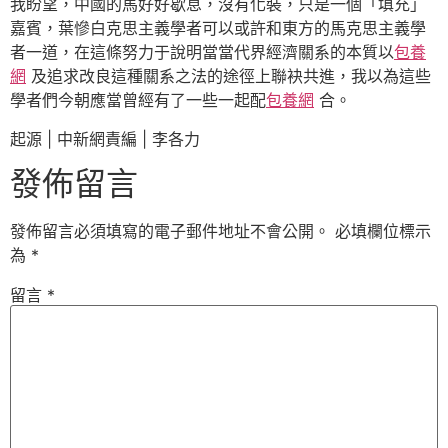
我盼望，中國的馬好好歇息，沒有化裝，只是一個「填充」
嘉賓，葉慘白克思主義學者可以或許和東方的馬克思主義學
者一道，在這條努力于說明當當代界經濟關系的本質以
包養
網
及追求改良這種關系之法的途徑上聯袂共進，我以為這些
學者們今朝應當曾經有了一些一起配
包養網
合。
起源 | 中新網責編 | 李各力
發佈留言
發佈留言必須填寫的電子郵件地址不會公開。
必填欄位標示
為
*
留言
*