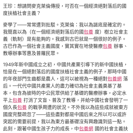
王珍：想請問麥克萊倫傳授，可否在一個經濟絕對落后的國
度扶植社會主義？
麥學了——常常遭到批駁。克萊倫：我以為謎底是確定的。
我簡直以為（在一個經濟絕對落后的國
包養
度）樹立社會主
義（軌制）是有能夠的。我感到古巴就是一個很好的例子。
古巴作為一個社會主義國度，實其實在地使醫療
包養
辦事、
教導辦事等惠及普羅民眾。
1949年新中國成立之初，中國共產黨引導下的新中國扶植，
恰是在一個絕對落后的國度扶植社會主義的例子，那時中國
的年夜部門生齒都是農人，這可以被視為一種絕對
包養網
落
后。一代代中國共產黨人的盡力確切為社會主義奠基了基
本，包含為彼時的中公民眾供給了基礎的醫療辦事，必定水
平上
包養
打消了文盲、普及了教導，并給中國社會發明了一
個久長
包養
的戰爭周遭的狀況。不外我以為這些成就被東方
國度完整疏忽了——這些盡對都是中國后來之所以可以或許
突起的需要前提，我以為東方最基礎沒有興趣識到這一點。
此刻，跟著中國生孩子力的成長，中
包養網
國的社會主義扶