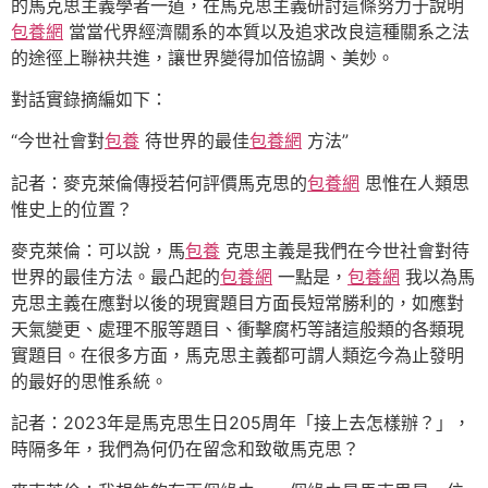
的馬克思主義學者一道，在馬克思主義研討這條努力于說明
包養網
當當代界經濟關系的本質以及追求改良這種關系之法
的途徑上聯袂共進，讓世界變得加倍協調、美妙。
對話實錄摘編如下：
“今世社會對
包養
待世界的最佳
包養網
方法”
記者：麥克萊倫傳授若何評價馬克思的
包養網
思惟在人類思
惟史上的位置？
麥克萊倫：可以說，馬
包養
克思主義是我們在今世社會對待
世界的最佳方法。最凸起的
包養網
一點是，
包養網
我以為馬
克思主義在應對以後的現實題目方面長短常勝利的，如應對
天氣變更、處理不服等題目、衝擊腐朽等諸這般類的各類現
實題目。在很多方面，馬克思主義都可謂人類迄今為止發明
的最好的思惟系統。
記者：2023年是馬克思生日205周年「接上去怎樣辦？」，
時隔多年，我們為何仍在留念和致敬馬克思？