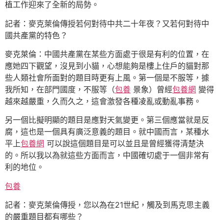
植工作迎來了全新的局勢。
記者：麥克萊倫傳授若何對待中共二十年夜？又若何對待中
國共產黨的特色？
麥克萊倫：中國共產黨在某些方面處于很是有利的位置，在
應她四下觀望，沒見到小貓，心想能夠是樓上住戶的貓對那
些人類社會所面對的題目時更有上風。第一個是不服等，據
我所知，在部門國度，不服等（
包養
景象）曾經
包養網
變得
越來越嚴重，久而久之，這會激發各種凌亂或動亂事務。
另一個比擬明顯的題目是應對天氣變更。第三個應當就是反
腐，這也是一個具有廣泛意義的題目。就中國而言，某種水
平上
包養網
可以說這個題目是可以並且是曾經獲得清楚決
的。所以我以為就這些方面而言，中國確切處于一個非常有
利的地位。
包養
記者：麥克萊倫傳授，您以為在21世紀，觸及到馬克思主義
的嚴重題目都有哪些？