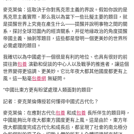
麥克萊倫：這取決于你對馬克思主義的界說。假如你說的是
馬克思主義實際，那么我以為當下一些比擬主要的題目，就
是提醒世界上究竟在產生什么——提醒并說明事物之間的關
系，探討全球范圍內的經濟關系，并從地緣政治的角度提醒
帝國主義、抽剝等題目，這些都是發明一個更美妙的世界所
必需處理的題目。
我確切以為中國處于一個很是有利的地位、也具有很好的前
提往飾
包養
演勸和促談的中心人以及戰爭的推進者，讓這個
世界變得更協調、更美妙。它比年夜大都其他國度都更有上
風。這一點毫
包養網
無疑問。
“中國比東方更有盼望處理人類面對的題目”
記者：麥克萊倫傳授若何懂得中國式古代化？
麥克萊倫：在應對古代化
包養
和成
包養
長所伴生的題目時，
中國能夠比年夜大都東方國度更有上風。這是由於，東方年
夜大都國度完成古代化和成長后，都呈現了社會的南北極分