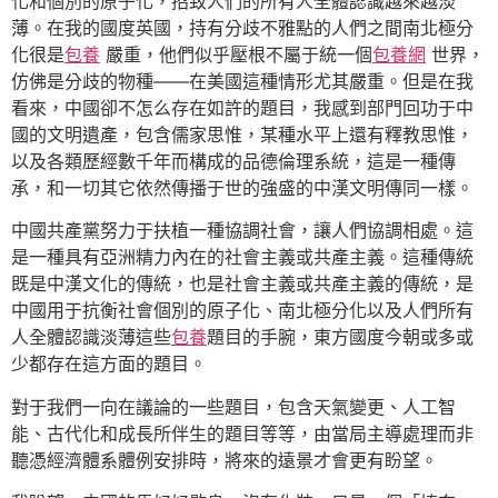
化和個別的原子化，招致人們的所有人全體認識越來越淡
薄。在我的國度英國，持有分歧不雅點的人們之間南北極分
化很是
包養
嚴重，他們似乎壓根不屬于統一個
包養網
世界，
仿佛是分歧的物種——在美國這種情形尤其嚴重。但是在我
看來，中國卻不怎么存在如許的題目，我感到部門回功于中
國的文明遺產，包含儒家思惟，某種水平上還有釋教思惟，
以及各類歷經數千年而構成的品德倫理系統，這是一種傳
承，和一切其它依然傳播于世的強盛的中漢文明傳同一樣。
中國共產黨努力于扶植一種協調社會，讓人們協調相處。這
是一種具有亞洲精力內在的社會主義或共產主義。這種傳統
既是中漢文化的傳統，也是社會主義或共產主義的傳統，是
中國用于抗衡社會個別的原子化、南北極分化以及人們所有
人全體認識淡薄這些
包養
題目的手腕，東方國度今朝或多或
少都存在這方面的題目。
對于我們一向在議論的一些題目，包含天氣變更、人工智
能、古代化和成長所伴生的題目等等，由當局主導處理而非
聽憑經濟體系體例安排時，將來的遠景才會更有盼望。