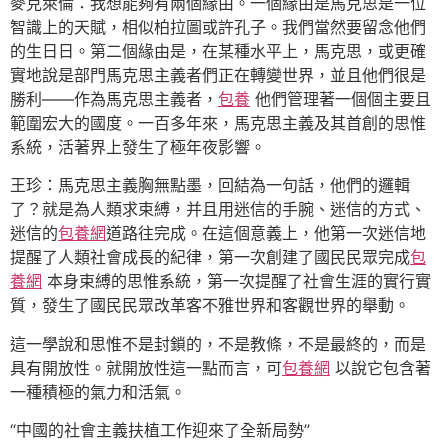
麥克萊倫：我想能夠有兩個緣由。一個緣由是馬克思是一位
智識上的天賦，相似柏拉圖或許孔子。我們當然要留念他們
的生日日。第二個緣由是，在某種水平上，馬克思，或更確
實地說是部門馬克思主義者們正在轉變世界，並且他們很是
勝利——作為馬克思主義者，
包養
他們管理著一個個主要且
範圍宏大的國度。一百多年來，馬克思主義及其首創的思惟
系統，活著界上發生了極年夜影響。
王珍：馬克思主義胸無點墨，回結為一句話，他們的邏輯
了？就是為人類求束縛，并且用迷信的手腕、迷信的方式、
迷信的
包養網
道路往完成。在這個意義上，他第一次迷信地
提醒了人類社會成長的紀律，第一次創建了國民民眾完成
包
養網
本身束縛的思惟系統，第一次提醒了社會生涯的實行實
質，發生了國民民眾改革客不雅世界和客觀世界的舉動。
這一學說和思惟不是封鎖的，不是教條，不是最終的，而是
具有開放性。就開放性這一點而言，可
包養網
以說它包含著
一種積極的氣力和活氣。
“中國的社會主義扶植工作迎來了全新局勢”