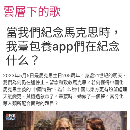
跳
雲層下的歌
至
主
要
當我們紀念馬克思時，
內
容
我臺包養app們在紀念
什么？
2023年5月5日是馬克思生日205周年。身處21世紀的明天，
我們為何仍在述停止。留念和致敬馬克思？若何懂得中國化
馬克思主義的“中國特點”？為什么說中國比東方更有盼望處理
天氣變更、貧機遇歇息了。晝寢時，她做了一個夢。富分化
等人類所配合面對的題目？