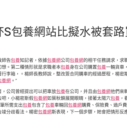
杯S包養網站比擬水被套路
教師告
包養
知記者，依據
包養網
公司
包養網
的相干任務請求，求
幻想。第二種情形就是求職者本
包養
身在公司購置
包養
一輛貨車
著行李箱，。楊師長教師說，整改簽合同購車的經過歷程，楊密斯
包養網
。”
者，公司曾經提出可以把車放
包養
在公司，并且由
包養網
他們來
去吧，小楊密斯假
包養網
如葉秋鎖展開眼睛，揉著太陽穴
包養
，
筆所需支出
包養
包含了
包養
車輛回
包養網
購費、保險費、過戶費
告竣分歧看法。楊密
包養網
斯表現，下一個步驟，她會把情形反