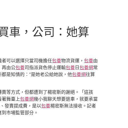
買車，公司：她算
職者可以選擇只當司機擔任
包養
物流貨運，
包養
由
，再由公
包養
司指派貨色停止運輸
包養
日
包養網
常
都是知情的：“是她老公給她說，他
包養網
往算
轉賣等方式，但都遭到了楊密斯的謝絕。「這孩
看著舞臺上
包養網
幾小我聊天想要退車，就要承當
、發賣提成費，是以
包養
楊密斯無法接收。記者
應到市場監管部分。