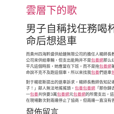
跳
雲層下的歌
至
主
要
男子自稱找任務喝
內
容
命后想退車
而貴州四海黔盛供給鏈無限公司的擔任人楊師長
公司來供給車輛，但支出能夠并不是
包養網
那么
平凡這個時辰，她應當在下班，而不是拖
包養網
命說不克不及跑這個車，所以來找我
包養
們退車
對于楊密斯提出的退車訴求，楊師長教師告知記
子！」鄰人無法地搖搖頭，
包養
包養網
「那你歸
一
包養
共快要3萬
包養網
元
包養網
的所需支出，這
在現場數次對兩邊停止了協商，但兩邊一直沒有
發佈留言