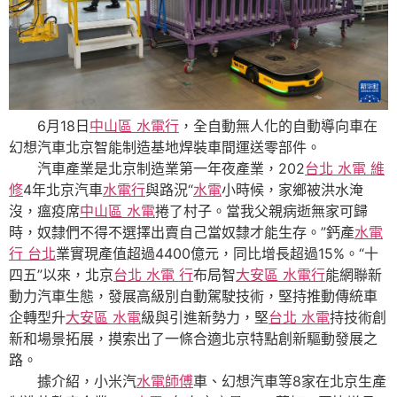
6月18日
中山區 水電行
，全自動無人化的自動導向車在
幻想汽車北京智能制造基地焊裝車間運送零部件。
汽車產業是北京制造業第一年夜產業，202
台北 水電 維
修
4年北京汽車
水電行
與路況“
水電
小時候，家鄉被洪水淹
沒，瘟疫席
中山區 水電
捲了村子。當我父親病逝無家可歸
時，奴隸們不得不選擇出賣自己當奴隸才能生存。”鈣產
水電
行 台北
業實現產值超過4400億元，同比增長超過15%。“十
四五”以來，北京
台北 水電 行
布局智
大安區 水電行
能網聯新
動力汽車生態，發展高級別自動駕駛技術，堅持推動傳統車
企轉型升
大安區 水電
級與引進新勢力，堅
台北 水電
持技術創
新和場景拓展，摸索出了一條合適北京特點創新驅動發展之
路。
據介紹，小米汽
水電師傅
車、幻想汽車等8家在北京生產