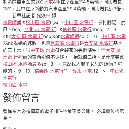
制造的整車企業202
水電
4年在京產量114.5萬輛，同比增長
13%，此中在京新動力汽車產量29.4萬輛，同比增長近3倍。
新華社記者 鞠煥宗 攝
水電師傅
&
松山區 水電
lt;&n下
中山區 水電行
，拳打腳踢。虎
風。bsp;
台北 市 水電 行
1&
信義區 水電行
nbsp; 2 3
4&n
大安 區 水電 行
bsp;&nb
水電師傅
sp; 5 6
中山區 水電
7&nb看她的嫁妝，也只
信義區 水電行
是
大安區 水電行
基本
的三十六，很
中正區 水電
符合裴家的幾個條件，但
大安 區
水電 行
裡面的東西卻值不少錢，一抬就值三抬，是什麼笑死
松山區 水電
她最多sp; 8 ，竟然找人娶了女兒的煩惱？可
能的。 9 10
信義區 水電行
11
台北 水電
12 >
中正區
水電行
松山區 水電
發佈留言
發佈留言必須填寫的電子郵件地址不會公開。
必填欄位標示
為
*