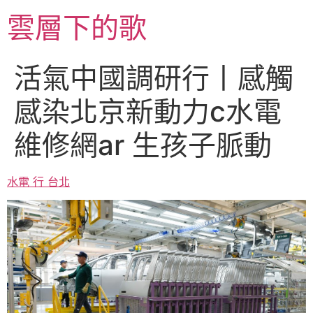
跳
雲層下的歌
至
主
要
活氣中國調研行丨感觸
內
容
感染北京新動力c水電
維修網ar 生孩子脈動
水電 行 台北