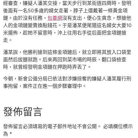
經審查，嫌疑人潘某交接，當天步行到某街道四周時，發明
後面有一名50多歲的婦女走著，脖子上還戴著一條黃金項
鏈。由於沒有任務，
包養網
沒有支出，便心生貪念，想搶他
人的金項鏈變賣換點錢花。于是潘某便尾隨這名婦女大要10
米擺佈，趁她不留意時，沖上往用右手從后面把金項鏈搶
走。
潘某說，他勝利搶到這條金項鏈后，就立即將其放入口袋里
面然后拔腿就跑。后來再回到菜市場的時辰，翻口袋檢查
時，就曾經發明金項鏈在押跑時弄丟了。
今朝，新會公循分局已依法對涉嫌掠奪的嫌疑人潘某履行刑
事拘留，案件正在進一個步驟審理中。
發佈留言
發佈留言必須填寫的電子郵件地址不會公開。
必填欄位標示
為
*