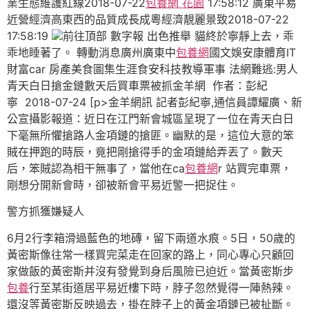
業生態維護紅線2018-07-22
包養網 花園
17:58:12 廣東平易
近營經濟高東西的品質成長成粵經濟靚麗景致2018-07-22
17:58:19
前往頂部 數字報 出色推舉 貓終於寧靜上去，乖
乖地睡著了。 轉動消息廣州廣東中
包養網
國文娛安康體育IT
財富car 房產美食圖集生涯食安科技教導軍事 法網難逃:男人
青天白日搶金鏈數天后買車票被抓金羊網 作者：彭紀
寧 2018-07-24 [p>金羊網訊 記者彭紀寧,通信員譚耀廣、新
公宣攝影報道：近日在江門新會城區呈現了一位在青天白日
下毫無所懼搶路人金項鏈的搶匪。幽默的是，這位大意的笨
賊在押跑的時辰，竟把剛搶得手的金項鏈給弄丟了。數天
后，笨賊認為相干無事了，當他在ca
包養網
r 站買完車票，
剛想分開新會時，卻被新會平易近警一把捉住。
警方抓獲嫌疑人
6月2行李箱滑過藍色的地磚，留下兩道水痕。5日，50歲的
黃密斯像往常一樣買完菜走在回家的路上，同心專心只顧回
家做飯的黃密斯并沒有發覺到身后風險已迫近。當黃密斯步
包養
行至某街道居平易近樓下時，脖子忽然覺得一陣熱辣。
還沒等黃密斯反映過去，掛在脖子上的黃金項鏈已被扯斷。