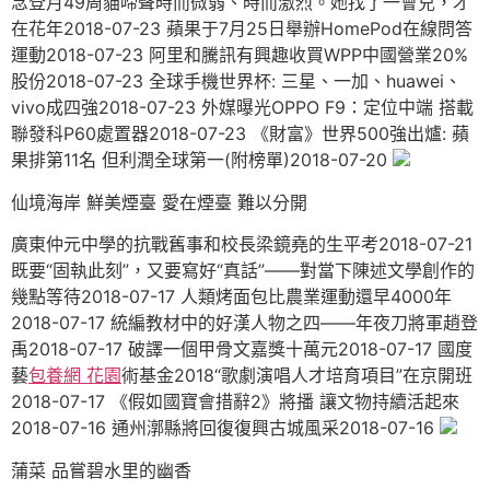
念登月49周貓啼聲時而微弱、時而激烈。她找了一會兒，才
在花年2018-07-23 蘋果于7月25日舉辦HomePod在線問答
運動2018-07-23 阿里和騰訊有興趣收買WPP中國營業20%
股份2018-07-23 全球手機世界杯: 三星、一加、huawei、
vivo成四強2018-07-23 外媒曝光OPPO F9：定位中端 搭載
聯發科P60處置器2018-07-23 《財富》世界500強出爐: 蘋
果排第11名 但利潤全球第一(附榜單)2018-07-20
仙境海岸 鮮美煙臺 愛在煙臺 難以分開
廣東仲元中學的抗戰舊事和校長梁鏡堯的生平考2018-07-21
既要“固執此刻”，又要寫好“真話”——對當下陳述文學創作的
幾點等待2018-07-17 人類烤面包比農業運動還早4000年
2018-07-17 統編教材中的好漢人物之四——年夜刀將軍趙登
禹2018-07-17 破譯一個甲骨文嘉獎十萬元2018-07-17 國度
藝
包養網 花園
術基金2018“歌劇演唱人才培育項目”在京開班
2018-07-17 《假如國寶會措辭2》將播 讓文物持續活起來
2018-07-16 通州漷縣將回復復興古城風采2018-07-16
蒲菜 品嘗碧水里的幽香