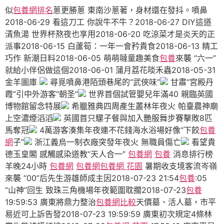
似
包養網排名
蔥更勝蔥 東南沙蔥著，身材還在發抖。噴鼻
2018-06-29 看這刀工 你說牛不牛？2018-06-27 DIY這道
清魚湯 世界杯熬夜也享用2018-06-20 吃涼菜才是炎天的正
派事2018-06-15 白蘆筍：一年一會矜貴食2018-06-13 精工
巧作 新潮日料2018-06-05 萌萌噠童趣美食
包養
來襲 “六一”
就給小伴侶做這個2018-06-01 蒲月荔花啖禾蟲2018-05-31
金羊圖庫
尋覓噴鼻港陌頭巷尾的“武俠味”
甘肅“宮殿丹
霞”引中外游客“朝圣”
世界首個試管嬰兒年滿40 親臨英國
博物館留念特展
希臘雅典四周產生叢林年夜火 帕臺農神廟
上空濃煙滔滔
英國首只騾子餐與加入艷服舞步賽擊敗8匹
馬奪冠
4萬游客湊集年夜連不花錢海水浴場好像“下餃
包養
網
子”
浙江義烏一制衣廠突發年夜火 無職員傷亡
看望貴
德玉皇閣 感觸感染道教“天人合一”
包養網
包養
消息排行榜
羊晚24小時
包養網
包養網
包養網 花園
暑期收支境客流岑嶺
來襲 “00”后先生游雄師成主因2018-07-23 21:54
包養
:05
“山神”回生 致珠三角機場年夜範圍耽擱2018-07-23
包養
19:59:53 廣東將鼎力整治
包養網比較
天價墓、活人墓，市平
易近可上訴告發2018-07-23 19:59:59 廣東初次規定4條林