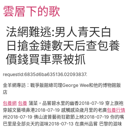
跳
雲層下的歌
至
主
要
法網難逃:男人青天白
內
容
日搶金鏈數天后查包養
價錢買車票被抓
requestId:6835d6ba635136.02093837.
金羊網專訪：戰爭飯館總司理George Wee和他的博物館飯
店
包養網
包養
蒲菜，品嘗碧水里的幽香2018-07-19 穿上旗袍
穿越文藝噴鼻港2018-07-19 感觸感染歲月里的老廣
包養行情
州2018-07-19 佛山波普藝術狂歡節上映2018-07-19 你的嘴
巴里是全部炎天的滋味2018-07-13 在廣州品嘗 巴黎的滋味