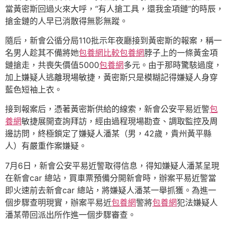
當黃密斯回過火來大呼，“有人搶工具，還我金項鏈”的時辰，
搶金鏈的人早已消散得無影無蹤。
隨后，新會公循分局110批示年夜廳接到黃密斯的報案，稱一
名男人趁其不備將她
包養網比較
包養網
脖子上的一條黃金項
鏈搶走，共喪失價值5000
包養網
多元。由于那時驚駭過度，
加上嫌疑人逃離現場敏捷，黃密斯只是模糊記得嫌疑人身穿
藍色短袖上衣。
接到報案后，憑著黃密斯供給的線索，新會公安平易近警
包
養網
敏捷展開查詢拜訪，經由過程現場勘查、調取監控及周
邊訪問，終極鎖定了嫌疑人潘某（男，42歲，貴州黃平縣
人）有嚴重作案嫌疑。
7月6日，新會公安平易近警取得信息，得知嫌疑人潘某呈現
在新會car 總站，買車票預備分開新會時，辦案平易近警當
即火速前去新會car 總站，將嫌疑人潘某一舉抓獲。為進一
個步驟查明現實，辦案平易近
包養網
警將
包養網
犯法嫌疑人
潘某帶回派出所作進一個步驟審查。