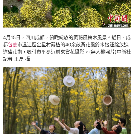
4月15日，四川成都，俯瞰綻放的黃花風鈴木風景。近日，成
都
包養
市溫江區金星村蒔植的40余畝黃花風鈴木接踵綻放進
進盛花期，吸引市平易近前來賞花攝影。(無人機照片)中新社
記者 王磊 攝