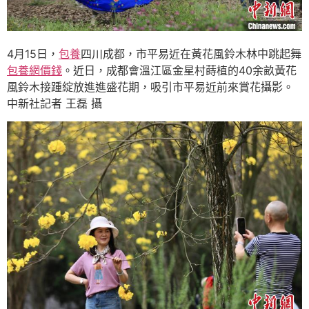
4月15日，
包養
四川成都，市平易近在黃花風鈴木林中跳起舞
包養網價錢
。近日，成都會溫江區金星村蒔植的40余畝黃花
風鈴木接踵綻放進進盛花期，吸引市平易近前來賞花攝影。
中新社記者 王磊 攝