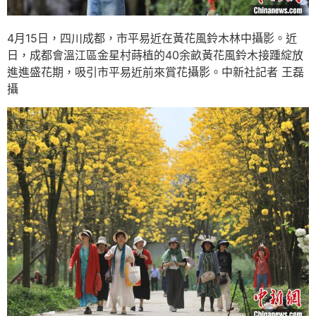
4月15日，四川成都，市平易近在黃花風鈴木林中攝影。近
日，成都會溫江區金星村蒔植的40余畝黃花風鈴木接踵綻放
進進盛花期，吸引市平易近前來賞花攝影。中新社記者 王磊
攝