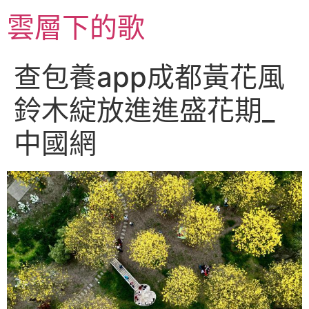
跳
雲層下的歌
至
主
要
查包養app成都黃花風
內
容
鈴木綻放進進盛花期_
中國網