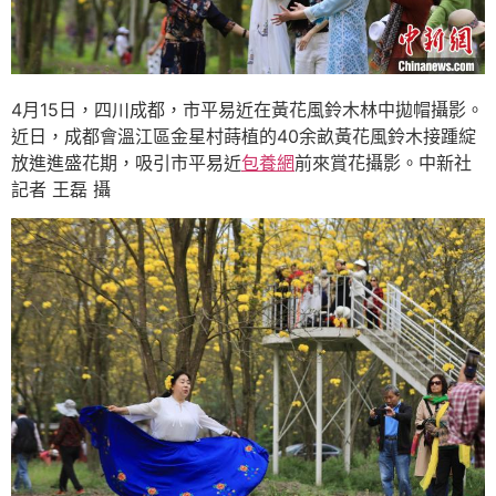
4月15日，四川成都，市平易近在黃花風鈴木林中拋帽攝影。
近日，成都會溫江區金星村蒔植的40余畝黃花風鈴木接踵綻
放進進盛花期，吸引市平易近
包養網
前來賞花攝影。中新社
記者 王磊 攝