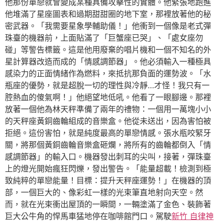
他那份單戀就會變成某種具備攻擊性的實體。他緊張地跑進
他堆滿了星座圖表和過期甜甜圈的地下室，那裡放著他的秘
密武器。「我需要星象學輔助儀！」他衝到一個像是老式彈
珠臺的機器前，上面貼滿了「巨蟹座已哭」、「處女座勿
碰」等警告標籤。這是他用廢棄的唱片機和一個不知名的外
星計算器改造而成的「情感調節器」。他必須輸入一種極具
感染力的正面情緒作為燃料，來抵抗那負面的運勢波。「水
瓶座的優勢，就是超脫一切的理性與冷靜…才怪！我只有一
腔熱血的傻氣啊！」他絕望地低吼。他看了一眼腳邊。那裡
放著一個他為林天秤準備了兩年的禮物：一個用一萬塊小小
的天秤座黃銅齒輪組成的音樂盒。他從未送出，因為害怕被
拒絕。這份害怕，就是純度最高的單戀情感。張水瓶咬緊牙
關，將那個黃銅齒輪音樂盒砸爛，將所有的齒輪都倒入「情
感調節器」的輸入口。機器發出刺耳的尖叫，接著，彈珠臺
上的燈光開始瘋狂閃爍，發出警告。「能量超載！檢測到極
致純粹的單戀能量！目標：提升天秤座運勢！」在機器的頂
部，一個巨大的、像彩虹一樣的光束筆直地射向天空。然
而，就在光束衝出屋頂的一瞬間，一輛塗滿了金色、裝飾著
巨大公牛角的悍馬車猛地停在咖啡館門口。駕駛
新竹 自律神