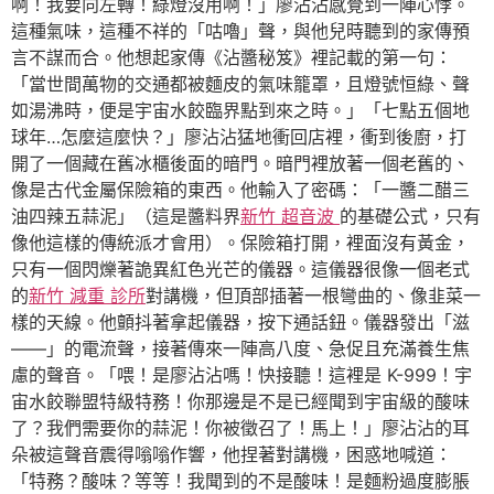
啊！我要向左轉！綠燈沒用啊！」廖沾沾感覺到一陣心悸。
這種氣味，這種不祥的「咕嚕」聲，與他兒時聽到的家傳預
言不謀而合。他想起家傳《沾醬秘笈》裡記載的第一句：
「當世間萬物的交通都被麵皮的氣味籠罩，且燈號恒綠、聲
如湯沸時，便是宇宙水餃臨界點到來之時。」「七點五個地
球年…怎麼這麼快？」廖沾沾猛地衝回店裡，衝到後廚，打
開了一個藏在舊冰櫃後面的暗門。暗門裡放著一個老舊的、
像是古代金屬保險箱的東西。他輸入了密碼：「一醬二醋三
油四辣五蒜泥」（這是醬料界
新竹 超音波
的基礎公式，只有
像他這樣的傳統派才會用）。保險箱打開，裡面沒有黃金，
只有一個閃爍著詭異紅色光芒的儀器。這儀器很像一個老式
的
新竹 減重 診所
對講機，但頂部插著一根彎曲的、像韭菜一
樣的天線。他顫抖著拿起儀器，按下通話鈕。儀器發出「滋
——」的電流聲，接著傳來一陣高八度、急促且充滿養生焦
慮的聲音。「喂！是廖沾沾嗎！快接聽！這裡是 K-999！宇
宙水餃聯盟特級特務！你那邊是不是已經聞到宇宙級的酸味
了？我們需要你的蒜泥！你被徵召了！馬上！」廖沾沾的耳
朵被這聲音震得嗡嗡作響，他捏著對講機，困惑地喊道：
「特務？酸味？等等！我聞到的不是酸味！是麵粉過度膨脹