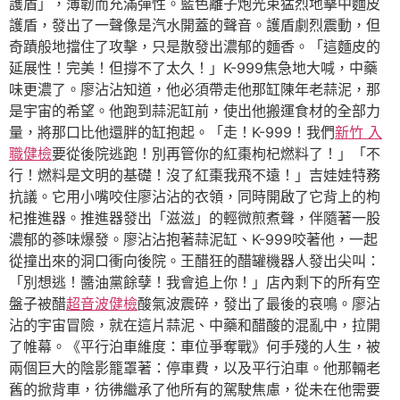
護盾」，薄韌而充滿彈性。藍色離子炮光束猛烈地擊中麵皮
護盾，發出了一聲像是汽水開蓋的聲音。護盾劇烈震動，但
奇蹟般地擋住了攻擊，只是散發出濃郁的麵香。「這麵皮的
延展性！完美！但撐不了太久！」K-999焦急地大喊，中藥
味更濃了。廖沾沾知道，他必須帶走他那缸陳年老蒜泥，那
是宇宙的希望。他跑到蒜泥缸前，使出他搬運食材的全部力
量，將那口比他還胖的缸抱起。「走！K-999！我們
新竹 入
職健檢
要從後院逃跑！別再管你的紅棗枸杞燃料了！」「不
行！燃料是文明的基礎！沒了紅棗我飛不遠！」吉娃娃特務
抗議。它用小嘴咬住廖沾沾的衣領，同時開啟了它背上的枸
杞推進器。推進器發出「滋滋」的輕微煎煮聲，伴隨著一股
濃郁的蔘味爆發。廖沾沾抱著蒜泥缸、K-999咬著他，一起
從撞出來的洞口衝向後院。王醋狂的醋罐機器人發出尖叫：
「別想逃！醬油黨餘孽！我會追上你！」店內剩下的所有空
盤子被醋
超音波健檢
酸氣波震碎，發出了最後的哀鳴。廖沾
沾的宇宙冒險，就在這片蒜泥、中藥和醋酸的混亂中，拉開
了帷幕。《平行泊車維度：車位爭奪戰》何手殘的人生，被
兩個巨大的陰影籠罩著：停車費，以及平行泊車。他那輛老
舊的掀背車，彷彿繼承了他所有的駕駛焦慮，從未在他需要