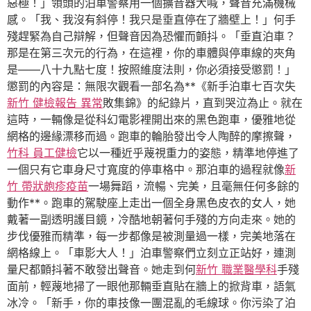
惡極！」領頭的泊車警察用一個擴音器大喊，聲音充滿機械
感。「我、我沒有斜停！我只是垂直停在了牆壁上！」何手
殘趕緊為自己辯解，但聲音因為恐懼而顫抖。「垂直泊車？
那是在第三次元的行為，在這裡，你的車體與停車線的夾角
是——八十九點七度！按照維度法則，你必須接受懲罰！」
懲罰的內容是：無限次觀看一部名為**《新手泊車七百次失
新竹 健檢報告 異常
敗集錦》的紀錄片，直到哭泣為止。就在
這時，一輛像是從科幻電影裡開出來的黑色跑車，優雅地從
網格的邊緣漂移而過。跑車的輪胎發出令人陶醉的摩擦聲，
竹科 員工健檢
它以一種近乎蔑視重力的姿態，精準地停進了
一個只有它車身尺寸寬度的停車格中。那泊車的過程就像
新
竹 帶狀皰疹疫苗
一場舞蹈，流暢、完美，且毫無任何多餘的
動作**。跑車的駕駛座上走出一個全身黑色皮衣的女人，她
戴著一副透明護目鏡，冷酷地朝著何手殘的方向走來。她的
步伐優雅而精準，每一步都像是被測量過一樣，完美地落在
網格線上。「車影大人！」泊車警察們立刻立正站好，連測
量尺都顫抖著不敢發出聲音。她走到何
新竹 職業醫學科
手殘
面前，輕蔑地掃了一眼他那輛垂直貼在牆上的掀背車，語氣
冰冷。「新手，你的車技像一團混亂的毛線球。你污染了泊