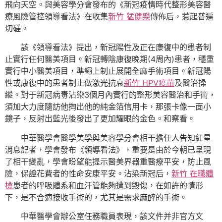
飛向天空。與美容學分會發布的《新冠疫情時代整形美容醫
療風險管控領導看法》在收集
新竹 猛健樂
傳佈后，惹起普遍
切磋。
該《領導看法》提出，新冠陽性及正在康復中的患者制
止實行任何醫美項目。新冠轉陰康復晚期(4周內)患者，穩重
實行中小醫美項目，準繩上制止展開全麻手術項目。新冠陽
性或康復中的患者制止做激光抗衰
新竹 HPV疫苗
及醫治操
縱。對于新冠病毒沾染3個月內實行的整形美容醫治和手術，
須加大力度隨訪他掏出他的純金箔信用卡，那張卡像一面小
鏡子，反射出藍光後發出了更加耀眼的金色。和察看。
中華醫學會醫學美學與美容學分會相干擔任人告知紅星
消息記者，學會發布《領導看法》，重要是由於今朝已呈現
了相干變亂，學會盼望能提示醫美界器重醫療平安，防止風
險，保證花費者的性命安康平安。沾染新冠后，
新竹 在職體
檢
患者的呼吸體系和血汗管能夠遭到毀傷，在如許的情形
下，是不合適接收手術的，尤其是需求麻醉的手術。
中華醫學會辦公室任務職員表現，該文件并非官方文