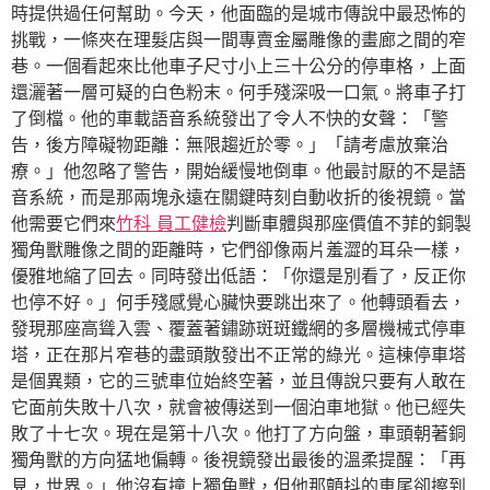
時提供過任何幫助。今天，他面臨的是城市傳說中最恐怖的
挑戰，一條夾在理髮店與一間專賣金屬雕像的畫廊之間的窄
巷。一個看起來比他車子尺寸小上三十公分的停車格，上面
還灑著一層可疑的白色粉末。何手殘深吸一口氣。將車子打
了倒檔。他的車載語音系統發出了令人不快的女聲：「警
告，後方障礙物距離：無限趨近於零。」「請考慮放棄治
療。」他忽略了警告，開始緩慢地倒車。他最討厭的不是語
音系統，而是那兩塊永遠在關鍵時刻自動收折的後視鏡。當
他需要它們來
竹科 員工健檢
判斷車體與那座價值不菲的銅製
獨角獸雕像之間的距離時，它們卻像兩片羞澀的耳朵一樣，
優雅地縮了回去。同時發出低語：「你還是別看了，反正你
也停不好。」何手殘感覺心臟快要跳出來了。他轉頭看去，
發現那座高聳入雲、覆蓋著鏽跡斑斑鐵網的多層機械式停車
塔，正在那片窄巷的盡頭散發出不正常的綠光。這棟停車塔
是個異類，它的三號車位始終空著，並且傳說只要有人敢在
它面前失敗十八次，就會被傳送到一個泊車地獄。他已經失
敗了十七次。現在是第十八次。他打了方向盤，車頭朝著銅
獨角獸的方向猛地偏轉。後視鏡發出最後的溫柔提醒：「再
見，世界。」他沒有撞上獨角獸，但他那顫抖的車尾卻擦到