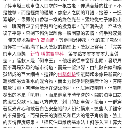
了停車塔三號車位入口處的一根古老、佈滿苔蘚的柱子。不
是撞擊，而是輕柔的碰觸，像戀人之間的耳語。接著，一道
濃郁的、像薄荷口香糖一樣的綠色光芒。猛地從柱子爆發出
來，瞬間吞噬了何手殘和他的掀背車。光芒消失後，窄巷恢
復了平靜，只剩下獨角獸雕像一臉困惑的表情。何手殘感覺
一陣天旋地轉
新竹 高血脂
，等他回過神來，他的車子竟然垂
直停在一個貼滿了巨大獎狀的牆壁上。獎狀上寫著：「完美
倒車入庫獎—
新竹 職業醫學科
—第零點零零零零零九度偏
差。」落款人是「倒車王」。他趕緊從車窗探出頭，發現周
圍不再是熟悉的城市街道，而是一望無際、由無數白線和編
號組成的巨大網格。這裡的
供膳健檢
空氣聞起來像是新買的
輪胎和劣質香水的混合物，而重力似乎是隨機變化的，有時
感覺很重，有時像漂浮在游泳池裡。他試圖按喇叭，但喇叭
發出的不是「叭叭」，而是他童年時學會的、關於泊車口訣
的魔性兒歌。四面八方傳來了刺耳的剎車聲，接著，一群穿
著反光背心和戴著白色安全帽的人朝他衝來。這些人手裡拿
的不是警棍，而是長長的測量尺和巨大的電子角度儀，臉上
的表情極度嚴肅。「違反泊車維度基本法！斜停入庫！罪大