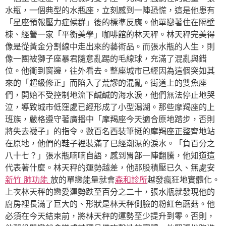
水瓶，一個典型的水瓶座，立刻感到一陣恐慌，這是他患有
「星座預報壓力症候群」後的標準反應。他單戀著住在隔壁
棟、經營一家「平衡美學」咖啡館的林天秤。林天秤完美得
像是從黃金分割線中走出來的藝術品。而張水瓶的人生，則
像一團被獅子座暴君隨意亂踢的毛線球，充滿了混亂與錯
位。他衝到窗邊，往外看去。整座城市已經因為這個突如其
來的「超級修正」而陷入了荒謬的混亂。街道上的雙魚座
們，開始不受控制地流下鹹鹹的海水淚，他們無法停止地哭
泣，導致城市低窪處已經形成了小型潟湖。那些摩羯座的上
班族，嚴格遵守著廣播中「摩羯座今天適合原地踏步，否則
將失去襪子」的指令。數百名西裝筆挺的摩羯座正整齊地站
在原地，他們的鞋子裡裝滿了已經潮濕的淚水。「負百分之
八十七？」張水瓶喃喃自語，感到胃部一陣翻騰，他知道這
代表著什麼。林天秤的運勢越差，他那股積壓已久、無處安
新竹 肺功能
放的單戀能量就會
森和診所
越發瘋狂地實體化。
上次林天秤的戀愛運勢跌至百分之二十，張水瓶就發現他的
廚房裡長滿了巨大的、形狀是林天秤側臉的粉紅色蘑菇。他
必須在今天結束前，將林天秤的運勢至少提升到零。否則，