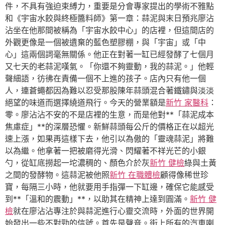
件，不具有強迫束縛力，重要是分會專家提出的學術不雅點
和《宇宙水餃與終極醬料師》第一章：蒜泥與末日預兆廖沾
沾坐在他那間被稱為「宇宙水餃中心」的店裡，但這間店的
外觀更像是一個被遺棄的藍色塑膠棚，與「宇宙」或「中
心」這兩個詞毫無關係。他正在對著一缸已經發酵了七個月
又七天的老蒜泥嘆氣。「你還不夠靈動，我的蒜泥。」他輕
聲細語，彷彿在責備一個不上進的孩子。店內只有他一個
人，連蒼蠅都因為難以忍受那股陳年蒜頭混合著鐵鏽與淡淡
絕望的味道而選擇繞道飛行。今天的營業額是
新竹 家醫科
：
零。廖沾沾不安的不是店裡的生意，而是他對**「蒜泥成本
焦慮症」**的深層恐懼。新鮮蒜頭每公斤的價格正在以超光
速上漲，如果再這樣下去，他引以為傲的「靈魂蒜泥」將難
以為繼。他拿著一把被磨得光滑、閃耀著不祥光芒的小銀
勺，從缸底撈起一坨濃稠的、顏色介於灰
新竹 健檢
綠與土黃
之間的發酵物。這蒜泥被他照
新竹 在職體檢
顧得像稀世珍
寶，每隔三小時，他就要用手指彈一下缸邊，確保它能感受
到**「溫和的震動」**，以助其在精神上達到圓滿。
新竹 健
檢
就在廖沾沾專注於與蒜泥進行心靈交流時，外面的世界開
始發出一些不對勁的信號。首先是聲音。街上所有的汽車喇