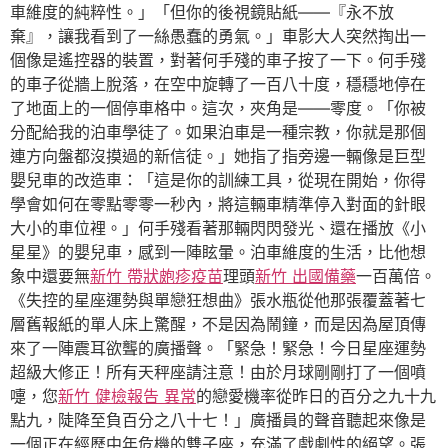
車維度的純粹性。」「但你的後視鏡貼紙——『永不放
棄』，讓我看到了一絲愚蠢的勇氣。」車影大人突然掏出一
個像是遙控器的裝置，對著何手殘的車子按了一下。何手殘
的車子從牆上脫落，在空中旋轉了一百八十度，穩穩地停在
了地面上的一個停車格中。這次，夾角是——零度。「你被
分配給我的泊車學徒了。如果泊車是一種宗教，你就是那個
連方向盤都沒摸過的新信徒。」她指了指旁邊一輛像是巨型
嬰兒車的改造車：「這是你的訓練工具，從現在開始，你得
學會如何在零點零零一秒內，將這輛車精準停入對面的針眼
大小的車位裡。」何手殘看著那輛閃閃發光、還在播放《小
星星》的嬰兒車，感到一陣眩暈。泊車維度的生活，比他想
象中還要無
新竹 帶狀皰疹疫苗
理頭
新竹 出國備藥
一百萬倍。
《失控的星座運勢與單戀狂想曲》張水瓶從他那張覆蓋著七
層舊報紙的單人床上驚醒，不是因為鬧鐘，而是因為屋頂傳
來了一陣震耳欲聾的廣播聲。「緊急！緊急！今日星座運勢
超級大修正！所有天秤座請注意！由於月球剛剛打了一個噴
嚏，您
新竹 健檢報告 異常
的戀愛機率從昨日的百分之九十九
點九，陡降至負百分之八十七！」廣播員的聲音聽起來像是
一個正在經歷中年危機的雙子座，充滿了戲劇性的絕望。張