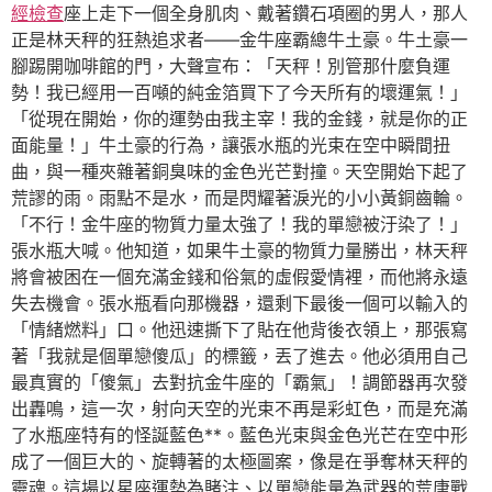
經檢查
座上走下一個全身肌肉、戴著鑽石項圈的男人，那人
正是林天秤的狂熱追求者——金牛座霸總牛土豪。牛土豪一
腳踢開咖啡館的門，大聲宣布：「天秤！別管那什麼負運
勢！我已經用一百噸的純金箔買下了今天所有的壞運氣！」
「從現在開始，你的運勢由我主宰！我的金錢，就是你的正
面能量！」牛土豪的行為，讓張水瓶的光束在空中瞬間扭
曲，與一種夾雜著銅臭味的金色光芒對撞。天空開始下起了
荒謬的雨。雨點不是水，而是閃耀著淚光的小小黃銅齒輪。
「不行！金牛座的物質力量太強了！我的單戀被汙染了！」
張水瓶大喊。他知道，如果牛土豪的物質力量勝出，林天秤
將會被困在一個充滿金錢和俗氣的虛假愛情裡，而他將永遠
失去機會。張水瓶看向那機器，還剩下最後一個可以輸入的
「情緒燃料」口。他迅速撕下了貼在他背後衣領上，那張寫
著「我就是個單戀傻瓜」的標籤，丟了進去。他必須用自己
最真實的「傻氣」去對抗金牛座的「霸氣」！調節器再次發
出轟鳴，這一次，射向天空的光束不再是彩虹色，而是充滿
了水瓶座特有的怪誕藍色**。藍色光束與金色光芒在空中形
成了一個巨大的、旋轉著的太極圖案，像是在爭奪林天秤的
靈魂。這場以星座運勢為賭注、以單戀能量為武器的荒唐戰