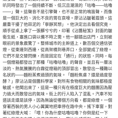
叭同時發出了一個持續不斷、低沉且潮濕的「咕嚕——咕嚕
——」聲。這聲音不是引擎聲，也不是正常的鳴笛聲，而像
是一個巨大的、消化不良的胃在哀嚎。廖沾沾皺著眉頭，這
嚴重干擾了他蒜泥的「寧靜冥想」。他決定出去看個究竟，
順手從桌上拿了一張髒兮兮的，印著《沾醬秘笈》封面的皺
衛生紙，塞進口袋以備不時之需。他一腳踏出店門，立刻被
眼前的景象震驚了。整條城市的主幹道上，數百個交通信號
燈，從東邊到西邊，從高架橋到巷弄口，全部變成了綠燈。
它們不是交替閃爍，而是固定在「通行」的狀態，同時，每
一個燈箱都發出了那種「咕嚕咕嚕」的聲音，並且有一層淡
淡的、熱氣騰騰的白霧從燈箱的頂部冒出，散發出一種難以
名狀的——麵粉蒸煮過頭的氣味。「麵粉焦慮？還是過度發
酵？」廖沾沾是個醬料學家，對所有食物相關的氣味都極度
敏感。他聞出來了，這是一種只有在極度巨大的麵團因為壓
力過大而散發出的氣味。街上的行人陷入了混亂。汽車不知
道該走還是該停，因為無論從哪個方向看，都是綠燈。一個
穿著西裝的男人小心翼翼地把車停在路中央，搖下車窗，對
著紅綠燈大喊：「喂！你為什麼咕嚕咕嚕？你倒是紅一下