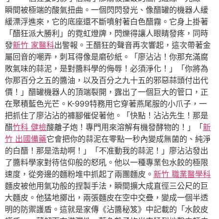
瞬間被極端的酸氣扭曲。一個閃閃發光、像醋罐的機器人緩
緩漂浮進來，它的底座還不斷噴射著白色醋霧。它身上掛著
「醋狂派大勝利」的霓虹燈牌，閃爍得讓人眼睛發疼，同時
發
新竹 家醫科
出警報。王醋狂的聲音再次響起，這次帶著金
屬回音的嘲弄，刺耳得像是磨砂紙。「廖沾沾！你那充滿腐
敗氣味的蒜泥，是對醬料學的侮辱！必須淨化！」「你將為
你那百分之五的醬油，以及百分之九十五的邪惡蒜頭付出代
價！」醋罐機器人的頂端裂開，露出了一個巨大的管口，正
在聚積藍色光芒。K-999特務用它穿著燕尾服的小爪子，一
把抓住了廖沾沾的褲腳催促著他。「快點！沾沾先生！那是
醋
竹科 健檢
酸離子炮！專門用來溶解有機發酵物的！」「
新
竹 出國備藥
它會把你的蒜泥在零點一秒內變成無菌的、純淨
的白醋！那是浩劫啊！」「不准動我的蒜泥！」廖沾沾發出
了醬料學家對待信仰般的怒吼。他以一種專業包水餃的極限
速度，從旁邊的麵粉堆中抓起了兩團麵皮。
新竹 職業醫學科
麵皮被他用氣功般的捏製手法，瞬間擴大成直徑三公尺的巨
大麵皮。他猛地擲出，兩張麵皮在空中交疊，變成一個半透
明的防禦護盾。這就是家傳《沾醬秘笈》中記載的「水餃皮