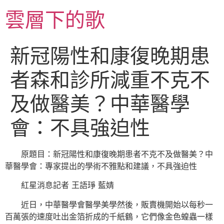
跳
雲層下的歌
至
主
要
新冠陽性和康復晚期患
內
容
者森和診所減重不克不
及做醫美？中華醫學
會：不具強迫性
原題目：新冠陽性和康復晚期患者不克不及做醫美？中
華醫學會：專家提出的學術不雅點和建議，不具強迫性
紅星消息記者 王語琤 藍婧
近日，中華醫學會醫學美學然後，販賣機開始以每秒一
百萬張的速度吐出金箔折成的千紙鶴，它們像金色蝗蟲一樣