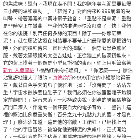
的焦慮味！還有，我現在走不開！我的陳年老蒜泥需要每隔
三小時的溫和震動！」「蒜泥？」對面傳來K-999崩潰的尖
叫聲，帶著濃濃的中藥味電子雜音：「重點不是蒜泥！重點
是**時空正在彎曲！**我們的推進器快沒紅棗了！快！我們
在你的後院！別帶任何多餘的東西！除了——你那缸蒜
泥！」就在廖沾沾還在糾結要不要帶上他最珍愛的那把銀勺
時，外面的牆壁傳來一聲巨大的撞擊。一個穿著黑色燕尾
服、戴著太陽眼鏡的太空吉娃娃，正從牆上的破洞鑽進來。
它的背上揹著一個像是小型瓦斯桶的東西，桶上用毛筆寫著
新竹 入職健檢
「極品紅棗枸杞燃料」。「你怎麼——」廖沾
沾驚訝地瞪大了眼睛。
康德診所
K-999用它的小短腿站得筆
直，戴著白色手套的爪子優雅地一揮：「沒時間了，沾沾先
生！宇宙水餃快要拉肚子了！我們必須在你被醋酸離子炮鎖
定前離開！」話音未落，一股極致尖銳、刺鼻的酸氣猛地從
店門口灌入，伴隨著一個狂妄自大的電子音效：「警告！這
裡的醬油比例嚴重失衡！百分之九十九點九九的醋，才是真
理！」廖沾沾知道，這是他的宿敵，王醋狂，已經找上門
了。他的宇宙冒險，被迫從他對蒜泥的焦慮中，正式開始
了。一個狂妄的影子佔滿了那扇被撞破的牆門邊緣，光線一