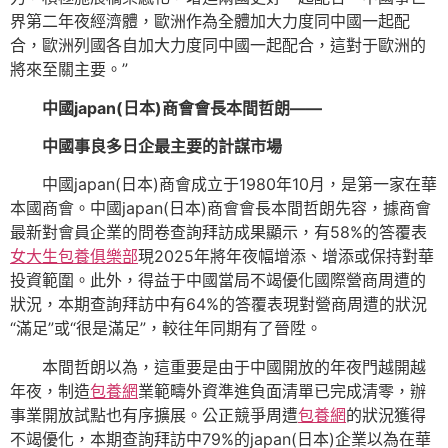
界第二年夜經濟體，歐洲作為全體加大力度同中國一起配
合，歐洲列國各自加大力度同中國一起配合，這對于歐洲的
將來至關主要。”
中國japan(日本)商會會長本間哲朗——
中國事良多日企最主要的計謀市場
中國japan(日本)商會成立于1980年10月，是第一家在華
本國商會。中國japan(日本)商會會長本間哲朗先容，據商會
最新對會員企業的問卷查詢拜訪成果顯示，有58%的答覆表
女大生包養俱樂部
現2025年將年夜幅增添、增添或保持對華
投資範圍。此外，得益于中國當局不竭優化國際營商周遭的
狀況，本期查詢拜訪中有64%的答覆表現對營商周遭的狀況
“滿足”或“很是滿足”，較往年同期有了晉陞。
本間哲朗以為，這重要是由于中國開放的年夜門越開越
年夜，制造
包養網
業範疇外資準進負面清單已完成清零，辦
事業開放試點也有序擴展。公正競爭周遭
包養網
的狀況獲得
不竭優化，本期查詢拜訪中79%的japan(日本)企業以為在華