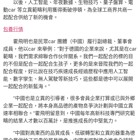
以後，人工智能、年夜數據、生物技巧、量子盤算、電
動car 等立異範疇利用獲得衝破停頓，為全球工商界共商一
起配合供給了新的機會。
包養行情
霍飛明也是民眾car 團體（中國）履行副總裁、董事會
成員，他以car 來舉例：“對于德國的企業來說，尤其是在car
範疇，我們需求締聯合作伙伴關系。我們一起配合的標的目
的不但是配合一起配合生孩子，更多的是來晉陞我們的一起
配合程度，好比說在技巧疾速成長經過歷程中應用人工智
能、數字孿生、無人駕駛等新技巧，這些都是德中可以展開
一起配合的新藍海。”
“中國也是立異的引導者，很多會員企業打算或已與外鄉
企業一起配合，將本身高品德的產物息爭決計劃與中國立異
速率相聯合。”霍飛明留意到，中國每年高新科技專門研究範
疇的結業人才數以百萬計，是推進成長的中堅氣力。
“中國對高東西的品質成長、低碳轉型和立異的器重為德