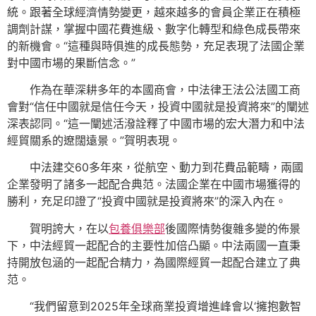
統。跟著全球經濟情勢變更，越來越多的會員企業正在積極
調劑計謀，掌握中國花費進級、數字化轉型和綠色成長帶來
的新機會。“這種與時俱進的成長態勢，充足表現了法國企業
對中國市場的果斷信念。”
作為在華深耕多年的本國商會，中法律王法公法國工商
會對“信任中國就是信任今天，投資中國就是投資將來”的闡述
深表認同。“這一闡述活潑詮釋了中國市場的宏大潛力和中法
經貿關系的遼闊遠景。”賀明表現。
中法建交60多年來，從航空、動力到花費品範疇，兩國
企業發明了諸多一起配合典范。法國企業在中國市場獲得的
勝利，充足印證了“投資中國就是投資將來”的深入內在。
賀明誇大，在以
包養俱樂部
後國際情勢復雜多變的佈景
下，中法經貿一起配合的主要性加倍凸顯。中法兩國一直秉
持開放包涵的一起配合精力，為國際經貿一起配合建立了典
范。
“我們留意到2025年全球商業投資增進峰會以‘擁抱數智