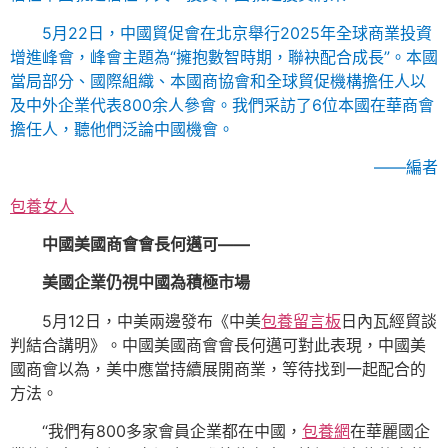
5月22日，中國貿促會在北京舉行2025年全球商業投資
增進峰會，峰會主題為“擁抱數智時期，聯袂配合成長”。本國
當局部分、國際組織、本國商協會和全球貿促機構擔任人以
及中外企業代表800余人參會。我們采訪了6位本國在華商會
擔任人，聽他們泛論中國機會。
——編者
包養女人
中國美國商會會長何邁可——
美國企業仍視中國為積極市場
5月12日，中美兩邊發布《中美
包養留言板
日內瓦經貿談
判結合講明》。中國美國商會會長何邁可對此表現，中國美
國商會以為，美中應當持續展開商業，等待找到一起配合的
方法。
“我們有800多家會員企業都在中國，
包養網
在華麗國企