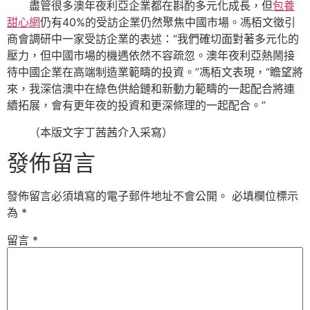
盡管很多澳年夜利亞企業都在斟酌多元化成長，但
包養
甜心網
仍有40%的受訪企業仍然聚焦中國市場。馮栢文徵引
商會調研中一家受訪企業的表述：“我們確切面對著多元化的
壓力，但中國市場的機遇依然不容疏忽。澳年夜利亞熱鬧接
待中國企業在高端制造業範疇的投資。”馮栢文表現，“瞻望將
來，我深信澳中在綠色供給鏈和新動力範疇的一起配合將連
續拓展，會有更年夜的投資和更深條理的一起配合。”
（本版文字丁茜茜介入采寫）
發佈留言
發佈留言必須填寫的電子郵件地址不會公開。
必填欄位標示
為
*
留言
*