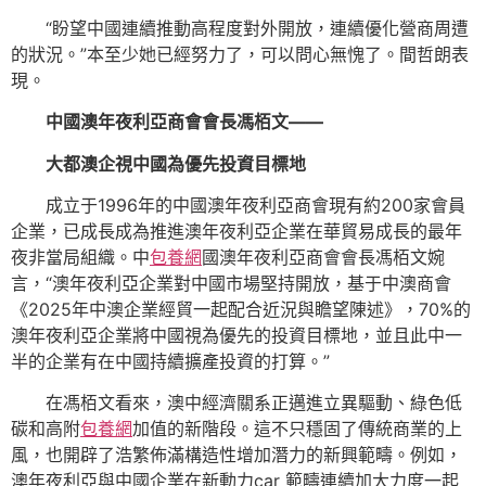
“盼望中國連續推動高程度對外開放，連續優化營商周遭
的狀況。”本至少她已經努力了，可以問心無愧了。間哲朗表
現。
中國澳年夜利亞商會會長馮栢文——
大都澳企視中國為優先投資目標地
成立于1996年的中國澳年夜利亞商會現有約200家會員
企業，已成長成為推進澳年夜利亞企業在華貿易成長的最年
夜非當局組織。中
包養網
國澳年夜利亞商會會長馮栢文婉
言，“澳年夜利亞企業對中國市場堅持開放，基于中澳商會
《2025年中澳企業經貿一起配合近況與瞻望陳述》，70%的
澳年夜利亞企業將中國視為優先的投資目標地，並且此中一
半的企業有在中國持續擴產投資的打算。”
在馮栢文看來，澳中經濟關系正邁進立異驅動、綠色低
碳和高附
包養網
加值的新階段。這不只穩固了傳統商業的上
風，也開辟了浩繁佈滿構造性增加潛力的新興範疇。例如，
澳年夜利亞與中國企業在新動力car 範疇連續加大力度一起