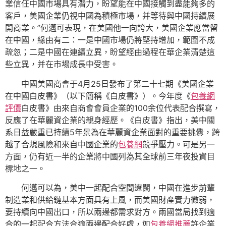
業信任中國市場具有潛力，盼望能在中國接觸到盡能夠多的
客戶，美國企業仍視中國為積極市場，并等待與中國持續展
開商業。”何邁可表現，在美國他一向誇大，美國企業應當留
在中國，緣由有二：一是中國市場仍將堅持增加，範圍不成
疏忽；二是中國在連續立異，盼望經由過程在華企業清楚這
些立異，并在市場成長中受害。
中國美國商會于4月25日發布了第二十七期《美國企業
在中國白皮書》（以下簡稱《白皮書》）。今年度《
包養網
評價
白皮書》由來自商會會員企業的100余位代表配合撰寫，
反應了在華麗資企業的親身經歷。《白皮書》指出，美中關
系日益嚴重已持續5年景為在華麗資企業面對的重要挑釁，跨
越了合規風險和來自中國企業的
包養網
競爭壓力。可是另一
方面，仍有近一半的企業將中國列為其全球前三年夜投資目
標地之一。
何邁可以為，美中一起配合空間遼闊，中國在進步前輩
制造業和供給鏈基本方面具有上風，而美國財產實力微弱，
要持續向中國出口，所以兩邊都需求對方。兩國當局找到適
合的一起配合方法合適兩邊配合好處，如
包養網推薦
許企業