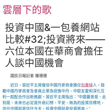
跳
雲層下的歌
至
主
要
投資中國&一包養網站
內
容
比較#32;投資將來——
六位本國在華商會擔任
人談中國機會
國民日報記者 羅珊珊
近日，習近平主席復信中國丹麥商會擔任
包養妹
人，鼓
勵中國丹麥商會及會員企業為促進中丹、中歐友愛和深化互
利一起配合作出新進獻。習近平主席指出：“中國曩昔是、此
刻是、未來也必定是外商幻想、平安、無為的投資目標地，
信任中國就是信任今天，投資中國就是投資將來。”