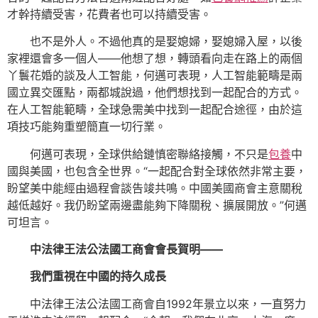
才幹持續受害，花費者也可以持續受害。
也不是外人。不過他真的是娶媳婦，娶媳婦入屋，以後
家裡還會多一個人——他想了想，轉頭看向走在路上的兩個
丫鬟花婚的談及人工智能，何邁可表現，人工智能範疇是兩
國立異交匯點，兩都城說過，他們想找到一起配合的方式。
在人工智能範疇，全球急需美中找到一起配合途徑，由於這
項技巧能夠重塑簡直一切行業。
何邁可表現，全球供給鏈慎密聯絡接觸，不只是
包養
中
國與美國，也包含全世界。“一起配合對全球依然非常主要，
盼望美中能經由過程會談告竣共鳴。中國美國商會主意關稅
越低越好。我仍盼望兩邊盡能夠下降關稅、擴展開放。”何邁
可坦言。
中法律王法公法國工商會會長賀明——
我們重視在中國的持久成長
中法律王法公法國工商會自1992年景立以來，一直努力