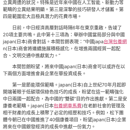
立異周遭的狀況。特殊是近年來中國在人工智能、新動力等
範疇的立異結果明顯。第三是深摯的技巧研發人才儲蓄。第
四是範圍宏大且極具潛力的花費市場。
日前，中日經濟高層對話時隔6年在東京重啟，告竣了
20項主要共鳴。此中第十三項為：舉辦中國當局部分與中國
japan(日本)商會對話。本間哲朗表現：“中國japa
台灣包養網
n(日本)商會將連續施展積極感化，在增進兩國經貿一起配
合、文明交通中進獻氣力。”
本間哲朗盼望，將來中國japan(日本)商會可以或許在以
下兩個方面增進會員企業在華投資成長。
第一是節能環保範疇。japan(日本)自上世紀70年月起即
開端著眼于低碳環保綠色技巧的成長，盼望在這一範疇強化
中日兩國一起配合，為中國的“雙碳”目的作出進獻。第二是安
康養老範疇。japan(日本
包養網車馬費
)在老齡社會的管理及
相干財產的成長上積聚了必定的經歷和技巧。例如，松下團
體今朝已在中國推進了40個康養項目，盼望japan(日本)企業
將來在中國銀發經濟的成長中進獻一份氣力。