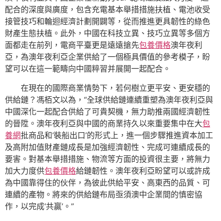
配合的深度與廣度，包含充電基本舉措措施扶植、電池收受
接管技巧和輪迴經濟計劃開闢等，從而推進更具韌性的綠色
財產生態扶植。此外，中國在科技立異、技巧立異等多個方
面都走在前列，電商平臺更是遠遠搶先
包養價格
澳年夜利
亞，為澳年夜利亞企業供給了一個極具價值的參考模子，盼
望可以在這一範疇向中國粹習并展開一起配合。
在現在的國際商業情勢下，若何樹立更平安、更安穩的
供給鏈？馮栢文以為，“全球供給鏈連續重塑為澳年夜利亞與
中國深化一起配合供給了可貴契機，無力助推兩國經濟韌性
的晉陞。澳年夜利亞與中國的商業持久以來重要集中在大
包
養網
批商品和‘裝船出口’的形式上，進一個步驟推進資本加工
及高附加值財產鏈成長是加強經濟韌性、完成可連續成長的
要害。對基本舉措措施、物流等方面的投資很主要，將無力
加大力度供
包養價格
給鏈韌性。澳年夜利亞盼望可以或許成
為中國靠得住的伙伴，為彼此供給平安、高東西的品質、可
連續的產物。將來的供給鏈布局亟須澳中企業間的慎密協
作，以完成‘共贏’。”