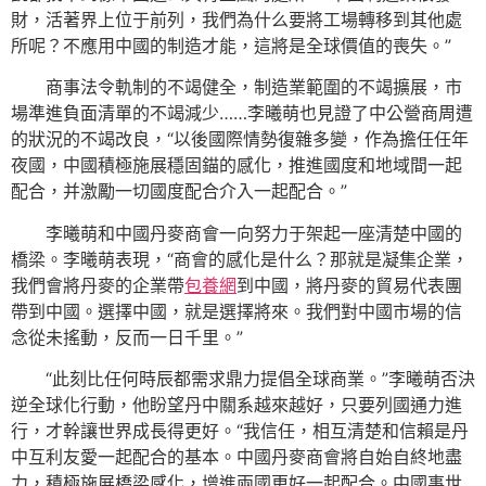
財，活著界上位于前列，我們為什么要將工場轉移到其他處
所呢？不應用中國的制造才能，這將是全球價值的喪失。”
商事法令軌制的不竭健全，制造業範圍的不竭擴展，市
場準進負面清單的不竭減少……李曦萌也見證了中公營商周遭
的狀況的不竭改良，“以後國際情勢復雜多變，作為擔任任年
夜國，中國積極施展穩固錨的感化，推進國度和地域間一起
配合，并激勵一切國度配合介入一起配合。”
李曦萌和中國丹麥商會一向努力于架起一座清楚中國的
橋梁。李曦萌表現，“商會的感化是什么？那就是凝集企業，
我們會將丹麥的企業帶
包養網
到中國，將丹麥的貿易代表團
帶到中國。選擇中國，就是選擇將來。我們對中國市場的信
念從未搖動，反而一日千里。”
“此刻比任何時辰都需求鼎力提倡全球商業。”李曦萌否決
逆全球化行動，他盼望丹中關系越來越好，只要列國通力進
行，才幹讓世界成長得更好。“我信任，相互清楚和信賴是丹
中互利友愛一起配合的基本。中國丹麥商會將自始自終地盡
力，積極施展橋梁感化，增進兩國更好一起配合。中國事世