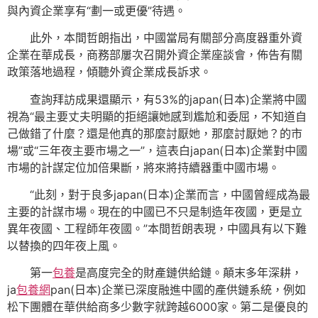
與內資企業享有“劃一或更優”待遇。
此外，本間哲朗指出，中國當局有關部分高度器重外資
企業在華成長，商務部屢次召開外資企業座談會，佈告有關
政策落地過程，傾聽外資企業成長訴求。
查詢拜訪成果還顯示，有53%的japan(日本)企業將中國
視為“最主要丈夫明顯的拒絕讓她感到尷尬和委屈，不知道自
己做錯了什麼？還是他真的那麼討厭她，那麼討厭她？的市
場”或“三年夜主要市場之一”，這表白japan(日本)企業對中國
市場的計謀定位加倍果斷，將來將持續器重中國市場。
“此刻，對于良多japan(日本)企業而言，中國曾經成為最
主要的計謀市場。現在的中國已不只是制造年夜國，更是立
異年夜國、工程師年夜國。”本間哲朗表現，中國具有以下難
以替換的四年夜上風。
第一
包養
是高度完全的財產鏈供給鏈。顛末多年深耕，
ja
包養網
pan(日本)企業已深度融進中國的產供鏈系統，例如
松下團體在華供給商多少數字就跨越6000家。第二是優良的