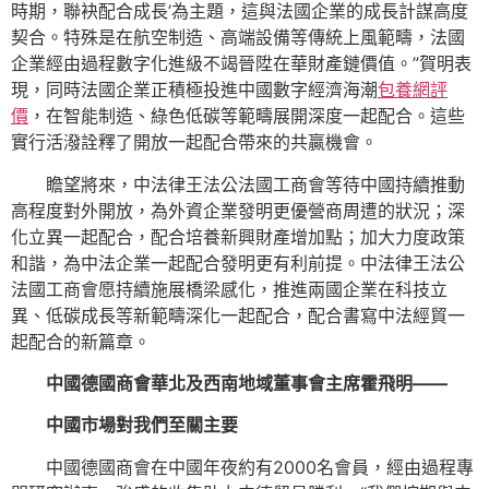
時期，聯袂配合成長’為主題，這與法國企業的成長計謀高度
契合。特殊是在航空制造、高端設備等傳統上風範疇，法國
企業經由過程數字化進級不竭晉陞在華財產鏈價值。”賀明表
現，同時法國企業正積極投進中國數字經濟海潮
包養網評
價
，在智能制造、綠色低碳等範疇展開深度一起配合。這些
實行活潑詮釋了開放一起配合帶來的共贏機會。
瞻望將來，中法律王法公法國工商會等待中國持續推動
高程度對外開放，為外資企業發明更優營商周遭的狀況；深
化立異一起配合，配合培養新興財產增加點；加大力度政策
和諧，為中法企業一起配合發明更有利前提。中法律王法公
法國工商會愿持續施展橋梁感化，推進兩國企業在科技立
異、低碳成長等新範疇深化一起配合，配合書寫中法經貿一
起配合的新篇章。
中國德國商會華北及西南地域董事會主席霍飛明——
中國市場對我們至關主要
中國德國商會在中國年夜約有2000名會員，經由過程專