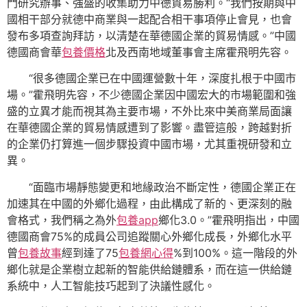
門研究辦事、強盛的收集助力中德貿易勝利。“我們按期與中
國相干部分就德中商業與一起配合相干事項停止會見，也會
發布多項查詢拜訪，以清楚在華德國企業的貿易情感。”中國
德國商會華
包養價格
北及西南地域董事會主席霍飛明先容。
“很多德國企業已在中國運營數十年，深度扎根于中國市
場。”霍飛明先容，不少德國企業因中國宏大的市場範圍和強
盛的立異才能而視其為主要市場，不外比來中美商業局面讓
在華德國企業的貿易情感遭到了影響。盡管這般，跨越對折
的企業仍打算進一個步驟投資中國市場，尤其重視研發和立
異。
“面臨市場靜態變更和地緣政治不斷定性，德國企業正在
加速其在中國的外鄉化過程，由此構成了新的、更深刻的融
會格式，我們稱之為外
包養app
鄉化3.0。”霍飛明指出，中國
德國商會75%的成員公司追蹤關心外鄉化成長，外鄉化水平
曾
包養故事
經到達了75
包養網心得
%到100%。這一階段的外
鄉化就是企業樹立起新的智能供給鏈體系，而在這一供給鏈
系統中，人工智能技巧起到了決議性感化。