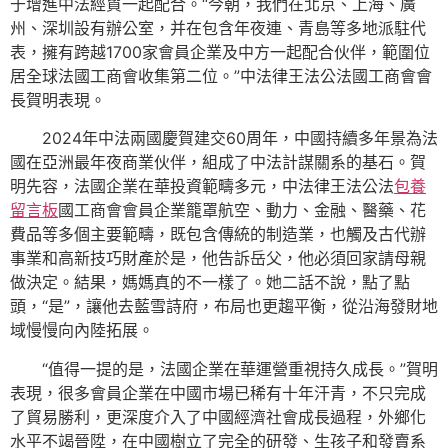
于增進中法經貿一起配合。“今朝，我們在北京、上海、廣
州、深圳設有辦公室，并在包含年夜連、青島等多地派駐代
表，擁有跨越1700家會員企業及中方一起配合伙伴，範圍位
居全球法國工商會收集第二位。”中法律王法公法國工商會會
長賀明表現。
2024年中法兩國慶賀建交60周年，中國持續多年景為法
國在亞洲最年夜商業伙伴，組成了中法計謀關系的基石。賀
明先容，法國企業在華投資範疇多元，中法律王法公法
包養
留言板
國工商會會員企業籠罩航空、動力、金融、醫藥、花
費品等多個主要範疇，既包含傳統的制造業，也觸及古代辦
事業和高新技巧財產於是，他告訴岳父，他必須回家請母親
做決定。結果，媽媽真的不一樣了。她二話不說，點了點
頭，“是”，讓他去藍雪詩府，布局也更趨平衡，從沿海發財地
域慢慢向內陸拓展。
“值得一提的是，法國企業在華運營重視持久成長。”賀明
表現，很多會員企業在中國市場已稀有十年汗青，不只完成
了貿易勝利，更深度介入了中國經濟社會成長過程，外鄉化
水平不竭晉陞，在中國樹立了完全的研發、生孩子和發賣系