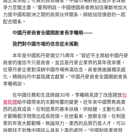
國企業供給了可貴的貿易機會，中國市場對德企進步全球競
爭力至關主要。”霍飛明說，中國德國商會將加倍果斷地加大
力度中國和歐洲之間的商貿伙伴關系，締結加倍慎密的一起
配合關系。
中國丹麥商會全國開創會長李曦萌——
我們對中國市場的信念從未搖動
本年是中國和丹麥建交75周年。“習近平主席給中國丹麥
商會的復信不只是商會，並且是丹麥企業界的莫年夜幸運，
在華丹麥企業對深耕中國市場佈滿信念，商會將施展橋梁感
化，積極向丹中當局建言獻策。”中國丹麥商會全國開創會長
李曦萌說。
在中國任務和生涯跨越30年，李曦萌見證了改造開放
包
養軟體
給中國帶來的天翻地覆的變更。近年來中國聚焦高東
西的品質成長，在制造業的基本扶植、供給鏈、主動化和人
才範疇都浮現傑出成長勢頭。在他看來，放眼全球，在制造
業的年夜大都範疇，無論效力、東西的品質仍是人才，可以
說都找不到像中國這么具有上風的處所。“中國制造業很發