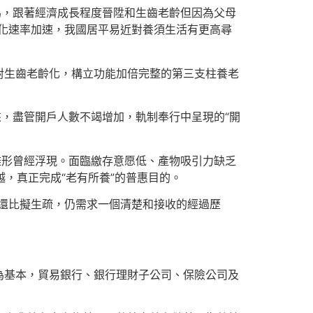
為，跟著經濟成長程度晉陞和生齒老齡但因為父母
化速率加速，我國居平易近對養須生活有更高尋
對生齒老齡化，構立功能加倍完整的第三支柱養老
來，盡管開戶人數不竭增加，軌制奉行中呈現的“開
雛形曾經浮現。面臨繳存意愿低、產物吸引力缺乏
越，真正完成“老有所養”的普惠目的。
還比擬生疏，仍需求一個清楚和接收的經過歷
為基本，貿易銀行、銀行理財子公司、保險公司及