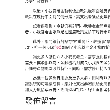
及更年夜群體。
以後，小我養老金軌制優惠政策籠罩面還有
政策在履行中面對的情形是，高支出者獲益更年
記者察看到，今朝仍有部門小我養老金開戶
者，小我養老金賬戶是在國度政策支撐下履行市
此外，部門銀行網點存在“重開戶、輕辦事”
項”，進一個步驟
包養
加劇了小我養老金產物同質
讓更多人感性介入小我養老金，需求強化投
需要。婁飛鵬以為，金融機構對成長小我養老金
戶懂得產物風險收益特征。同時，需求停止持久
為進一個步驟有用惠及更多人群，田利輝以
證系統的可連續成長。應對低支出群體供給更高
加大力度精準宣揚，經由過程社區、線上直播等
發佈留言