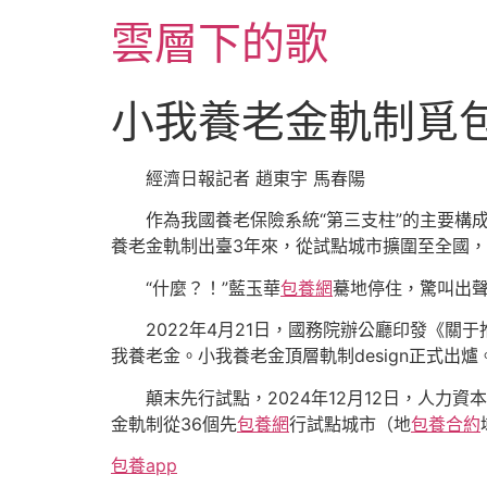
跳
雲層下的歌
至
主
要
小我養老金軌制覓
內
容
經濟日報記者 趙東宇 馬春陽
作為我國養老保險系統“第三支柱”的主要構
養老金軌制出臺3年來，從試點城市擴圍至全國
“什麼？！”藍玉華
包養網
驀地停住，驚叫出
2022年4月21日，國務院辦公廳印發《
我養老金。小我養老金頂層軌制design正式出爐
顛末先行試點，2024年12月12日，人
金軌制從36個先
包養網
行試點城市（地
包養合約
包養app