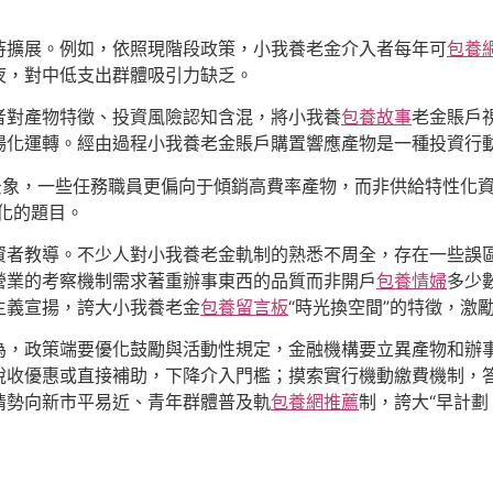
待擴展。例如，依照現階段政策，小我養老金介入者每年可
包養
夜，對中低支出群體吸引力缺乏。
者對產物特徵、投資風險認知含混，將小我養
包養故事
老金賬戶
場化運轉。經由過程小我養老金賬戶購置響應產物是一種投資行
景象，一些任務職員更偏向于傾銷高費率產物，而非供給特性化
化的題目。
資者教導。不少人對小我養老金軌制的熟悉不周全，存在一些誤
營業的考察機制需求著重辦事東西的品質而非開戶
包養情婦
多少
主義宣揚，誇大小我養老金
包養留言板
“時光換空間”的特徵，激
為，政策端要優化鼓勵與活動性規定，金融機構要立異產物和辦
稅收優惠或直接補助，下降介入門檻；摸索實行機動繳費機制，
情勢向新市平易近、青年群體普及軌
包養網推薦
制，誇大“早計劃