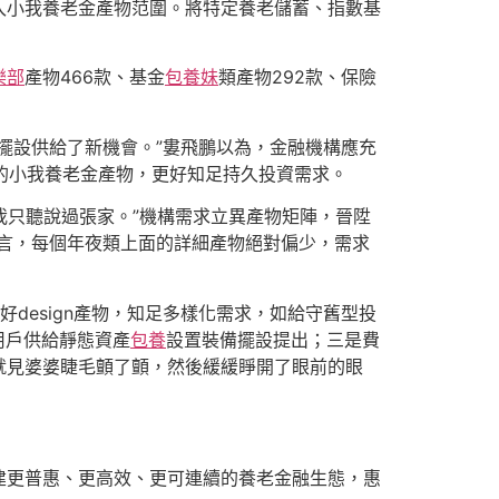
入小我養老金產物范圍。將特定養老儲蓄、指數基
樂部
產物466款、基金
包養妹
類產物292款、保險
擺設供給了新機會。”婁飛鵬以為，金融機構應充
性的小我養老金產物，更好知足持久投資需求。
我只聽說過張家。”機構需求立異產物矩陣，晉陞
言，每個年夜類上面的詳細產物絕對偏少，需求
design產物，知足多樣化需求，如給守舊型投
用戶供給靜態資產
包養
設置裝備擺設提出；三是費
就見婆婆睫毛顫了顫，然後緩緩睜開了眼前的眼
建更普惠、更高效、更可連續的養老金融生態，惠