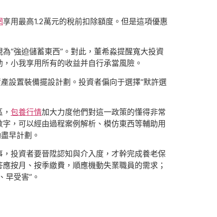
網
享用最高1.2萬元的稅前扣除額度。但是這項優惠
視為“強迫儲蓄東西”。對此，董希淼提醒寬大投資
動，小我享用所有的收益并自行承當風險。
資產設置裝備擺設計劃。投資者偏向于選擇“默許選
區，
包養行情
加大力度他們對這一政策的懂得非常
數字，可以經由過程案例解析、模仿東西等輔助用
勵盡早計劃。
事，投資者要晉陞認知與介入度，才幹完成養老保
答應按月、按季繳費，順應機動失業職員的需求；
、早受害”。