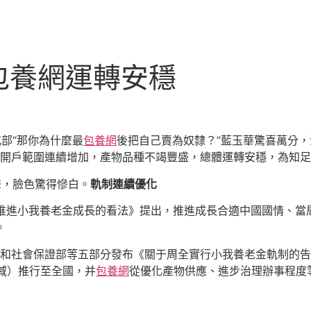
包養網運轉安穩
成部“那你為什麼最
包養網
後把自己賣為奴隸？”藍玉華驚喜萬分
，開戶範圍連續增加，產物品種不竭豐盛，總體運轉安穩，為知
聲，臉色驚得慘白。
軌制連續優化
關于推進小我養老金成長的看法》提出，推進成長合適中國國情、
。
力資本和社會保證部等五部分發布《關于周全實行小我養老金軌制的
域）推行至全國，并
包養網
從優化產物供應、進步治理辦事程度