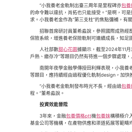
“小我養老金軌制出臺三周年是里程碑亦
包養
的命令難以違抗，肖拓也只能接受。”是啊，可
求。小我養老金作為“第三支柱”的焦點彌補，有
招聯首席研討員董希淼說，參照國際成熟經
保險系統，增進養老保險軌制可連續成長，知足
人社部數
甜心花園
據顯示，截至2024年11
戶熱、繳存冷”等題目仍然有待進一個步驟處理，
南開年夜學金融學傳授田利輝表現，小我養
等題目，應持續經由過程優化軌制design，加
“小我養老金軌制發布時光不長，經由過
包養
程。”董希淼說。
投資效能晉陞
3年來，金融
包養價格ptt
機
包養妹
構積極介
基金公司等機構，在產物供應和渠道拓展等範疇