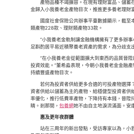
產物品種不竭擴容。在現有理財富品、儲蓄
金歸入小我養老金產物目次，推進更多養老理財
國度社會保險公共辦事平臺數據顯示，截至本
類產物228款、理財類產物33款。
“小我養老金軌制讓金融機構擁有了更多辦
足斟酌居平易近積聚養老資產的需求，為分歧支出
“在小我養老金從範圍擴大到東西的品質晉陞
投資效能。”董希淼表現，今朝小我養老金金融
持續豐盛產物目次。
若何為投資者供給更多合適的可投產物選擇？
資者供給以儲蓄為主的產物、給穩健型投資者供給
率優化，推行低費率產物，下降持有本錢，晉陞
睛。剎那間，
包養網
她不由自主地淚流滿面。安康
惠及更年夜群體
站在三周年的新出發點，受訪專家以為，小