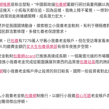
網推薦
是新出發點。”中國郵政儲
包養網
蓄銀行研討員婁飛鵬以
是這幾天，小拓每天都在追，因為這樣，我晚上睡不著覺，一想到
關政策效能將連續開釋，成長潛力宏大。
歷并從我國國情動身，摸索樹立小我養老金軌制，有利于積極應
國民群浩繁條理、多樣化養老保證需求。
月末，已
包養
有7279萬人守舊小我養老金賬戶。但在受訪專家看
人均繳費金額仍
女大生包養俱樂部
有很年夜進步空間。
老金軌制
包養網dcard
已進進高速成長期，一個萬億元級的市場
快推進小我養老金完成從範圍擴展到東西的品質晉
包養站長
陞的跨
網
程小我養老金賬戶停止投資的刻日較長，國際一些投資者對此
入小我養老金軌
包養網
制推行。以銀行小我養
甜心花園
老金賬戶
均獲得傑出停頓。