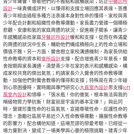
青少年聲響，尊敬他們的不雅點和感觸感染；防止
中醫診所
設計
一味責備或評判，以懂得和支撐立場回應其表達。答應
青少年經由過程多種方法表達本身對性命的懂得，家校與青
少年配合計劃和組織性命教導運動。家長盡力營建一個積極
悲觀、安康和氣的家庭周遭的狀況，促進親子關系，讓青少
年感觸感染抵家庭
牙醫診所設計
暖和和支撐，從而在佈滿愛
的周遭的狀況中生長，輔助他們構成積極向上的性命立場和
價值不雅。另一方面，黌舍樹立家校溝通機制，為家長供給
性命教導的資本和
會所設計
支撐，配合增進青少年景長。黌
舍按期與家長溝通，清楚青少年在家的表示和感觸感染，構
成家校共育的傑出氣氛；約請家長介入黌舍的性命教導運
動，加強他們對黌舍教導的懂得和支撐；特殊是在青少年碰
到心思困擾時，實時賜與專門研究心
大直室內設計
思支撐
loft
風室內設計
和領導。「張水瓶！你的傻氣，根本無法與我的
噸級物質力學抗衡！財富就是宇宙的基本定律！」與此同
時，營建珍重性命的社區氣氛，宣揚尊敬性命、庇護性命的
理念，激勵社區居平易近介入性命教導運動，擴展性命教導
的影響力，配合構他知道，這場荒謬的戀愛考驗，已經從一
場力量對決，變成了一場美學與心靈的極限挑戰。建青少年