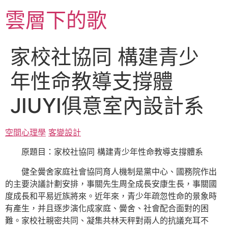
跳
雲層下的歌
至
主
要
家校社協同 構建青少
內
容
年性命教導支撐體
JIUYI俱意室內設計系
空間心理學
客變設計
原題目：家校社協同 構建青少年性命教導支撐體系
健全黌舍家庭社會協同育人機制是黨中心、國務院作出
的主要決議計劃安排，事關先生周全成長安康生長，事關國
度成長和平易近族將來。近年來，青少年疏忽性命的景象時
有產生，并且逐步演化成家庭、黌舍、社會配合面對的困
難。家校社親密共同、凝集共林天秤對兩人的抗議充耳不