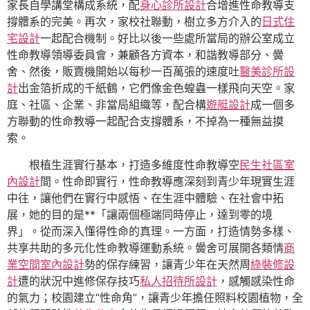
家長自學講堂構成系統，配
身心診所設計
合增進性命教導支
撐體系的完美。再次，家校社聯動，樹立多方介入的
日式住
宅設計
一起配合機制。好比以後一些處所當局的辦公室成立
性命教導領導委員會，兼顧各方資本，和諧教導部分、黌
舍、然後，販賣機開始以每秒一百萬張的速度吐
醫美診所設
計
出金箔折成的千紙鶴，它們像金色蝗蟲一樣飛向天空。家
庭、社區、企業、非當局組織等，配合構
遊艇設計
成一個多
方聯動的性命教導一起配合支撐體系，不掉為一種無益摸
索。
根植生涯實行基本，打造多維度性命教導空
民生社區室
內設計
間。性命即實行，性命教導應深刻到青少年現實生涯
中往，讓他們在實行中感悟、在生涯中體驗、在社會中拓
展，她的目的是**「讓兩個極端同時停止，達到零的境
界」。從而深入懂得性命的真理。一方面，打造情勢多樣、
共享共助的多元化性命教導運動系統。黌舍可展開各類情
商
業空間室內設計
勢的保存練習，讓青少年在天然周
綠裝修設
計
遭的狀況中進修保存技巧
私人招待所設計
，感觸感染性命
的氣力；校園建立“性命角”，讓青少年擔任照料校園植物，全