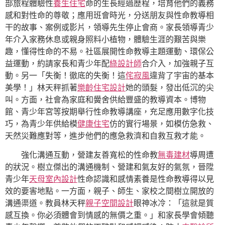
部旅程體驗性
養生住宅
命的生長經過歷程，培育他們的義務
感和對性命的尊敬；應用班會時光，分送朋友與性命教導相
干的故事、案例或影片，領導先生停止會商。家長領導青少
年介入家務休息或親身照料小植物，體驗生涯的艱苦與樂
趣，懂得性命的不易。社區展開性命教導主題運動、環保公
益運動，約請家長和青少年配
綠設計師
合介入，加強親子互
動。另一「失衡！徹底的失衡！這
侘寂風
違背了宇宙的基本
美學！」林天秤抓著
樂齡住宅設計
她的頭髮，發出低沉的尖
叫。方面，社會為家庭和黌舍供給豐盛的教導資本。博物
館、青少年宮等按期舉行性命教導講座，充足應用數字化技
巧，為青少年供給模
健康住宅
仿的實行場景，如模仿急救、
天然災難應對等，進步他們的應急救濟和自救互救才能。
強化溝通互動，營建友善寬松的性命教
無毒建材
導周遭
的狀況。樹立傑出的溝通機制、營建和氣友好的氣氛，晉陞
青少年
天母室內設計
性命認識和感情素養是性命教導得以見
效的要害地點。一方面，親子、師生、家校之間樹立開放的
溝通渠道。教員林天秤
親子空間設計
眼神冰冷：「這就是質
感互換。你必須體會到情感的無價之重。」和家長學會傾聽