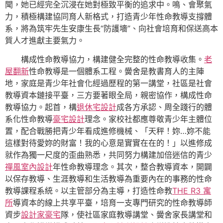
聞，她已經完全沉浸在她對極致平衡的追求中。鳴、會聚氣
力，積極構建協同育人新格式，打造青少年性命教導支撐體
系，將為筑牢先生安康生長“防護墻”、向社會培育和保送高本
質人才進獻主要氣力。
構成性命教導協力，構建健全完整的性命教導收集。
老
屋翻新
性命教導是一個體系工程。黌舍是教書育人的主陣
地，家庭是青少年社會化經過歷程的第一講堂，社區是社會
教導資本鏈接平臺，三方要著眼全局，親密協作，構成性命
教導協力。起首，構
退休宅設計
成各方承認、周全踐行的體
系化性命教導
豪宅設計
理念。家校社都應尊敬青少年主體位
置，配合戰勝把青少年看成進修機械、「天秤！妳…妳不能
這樣對待愛妳的財富！我的心意是實實在在的！」以進修成
就作為獨一尺度的歪曲熟悉，共同努力構建加倍迷信的青少
禪風室內設計
年性命教導理念。其次，整合教導資本，開闢
以保存教導、生涯教導和生活教導為重要內在的事務的性命
教導課程系統。以主管部分為主導，打造性命教
THE R3 寓
所
導資本的線上共享平臺，培育一支專門研究的性命教導師
資步
設計家豪宅
隊，使社區家庭教導講堂、黌舍家長講堂和