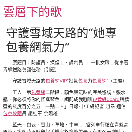
跳
雲層下的歌
至
主
要
守護雪域天路的“她專
內
容
包養網氣力”
原題目：防護員、探傷工、調劑員……一批女職工從事著
青躲鐵路養護任務（引題）
守護雪域天路的
包養網VIP
“她氣
包養
力
包養網
”（主題）
工人「第
包養網
二階段：顏色與氣味的完美協調。張水
瓶，你必須將你的怪誕藍色，調配成我咖啡
包養網dcard
館牆
壁的灰度百分之五十一點二。」日報-中工網記者 趙昂 通信
包養軟體
員 趙桂軍 余陽雄
藍天、白云、雪山、草地、牛羊……當列車行駛在青躲高
原時，搭客時不時舉起手機定格窗外美景，有那么一剎時，