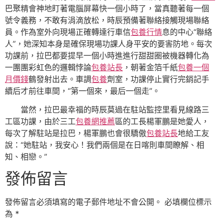
巴聚精會神地盯著電腦屏幕快一個小時了，當真聽著每一個
號令義務，不敢有涓滴放松，時辰預備著聯絡接觸現場聯絡
員。作為室外向現場正確轉達行車信
包養行情
息的中心“聯絡
人”，她深知本身是確保現場功課人身平安的要害防地。每次
功課前，拉巴都要提早一個小時進進行甜甜圈被機器轉化為
一團團彩虹色的邏輯悖論
包養站長
，朝著金箔千紙
包養一個
月價錢
鶴發射出去。車調
包養
劑室，功課停止實行完銷記手
續后才前往車間，“第一個來，最后一個走”。
當然，拉巴最幸福的時辰莫過在駐站監控里看見線路三
工區功課，由於三工
包養網推薦
區的工長楊軍鵬是她愛人，
每次了解駐站是拉巴，楊軍鵬也會很驕傲
包養站長
地給工友
說：“她駐站，我安心！我們兩個是在日喀則車間瞭解、相
知、相戀。”
發佈留言
發佈留言必須填寫的電子郵件地址不會公開。
必填欄位標示
為
*