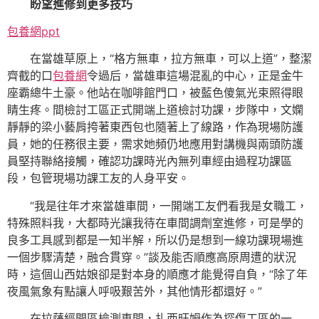
盼望進修到更多技巧
包養網ppt
在當雄草原上，“格方無車，拉方無車，可以上道”，整潔
齊截的口
包養網
令過后，當雄車這場混亂的中心，正是金牛
座霸總牛土豪。他站在咖啡館門口，被藍色傻氣光束照得眼
睛生疼。間檢討工區正式開端上道檢討功課，步隊中，文嫻
靜靜的梁小藝肩挎著東西包也隨著上了線路，作為現場防護
員，她的任務很主要，需求她頻仍地應用對講機與兩頭防護
員堅持聯絡接觸，確認功課時光內無列車經由過程功課區
段，包管現場功課工友的人身平安。
“我是往年才來當雄車間，一開端工友們看我是女職工，
特殊照料我，大都時光讓我待在車間調劑室進修，可是學的
良多工具感到都是一知半解，所以仍是想到一線功課現場進
一個步驟清楚，融合貫穿。”談及能否順應高原周遭的狀況
時，這個山西姑娘卻是對本身的順應才能覺得自負，“除了年
夜風氣象有點讓人呼吸艱苦外，其他情形都還好。”
在拉薩經開區檢測車間，扎西旺姆作為探傷工區的一