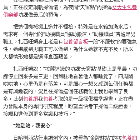
員，正在校定鋼軌探傷儀，為夜間“天窗點”內探傷
女大生包養
俱樂部
功課做最后的預備。
把這個機械搬上道并不輕松，特殊是在水箱加滿水后，
需求有一個專門的“助機職員”協助搬運，“助機職員”普通是男
職工。扎西旺姆身上老是有
包養留言板
一股“不服軟”的要強氣
性，她總感到男職工可以做到，為什么她就不克不及，所以
大都情形她都是選擇直面艱苦。
扎西旺姆說：“拉薩這邊的功課‘天窗點’基礎上是早晨，功
課停止回來多是三更，回到駐地看著他人都睡覺了，四周鬧
哄哄地，心里仍是有落差，可是細心一想又感到每個任務都
是有興趣義的，況且在探傷這個任務職位上我也學到了良
多，此刻
包養網
我
包養
考取的是一級探傷標準證書，正在盡
力晉陞本身的專門研究程度，盼望盡快考下探傷二級證書，
接觸和進修到更多常識和技巧。”
“她駐站，我安心”
日喀則西站行車調劑室內，被譽為“金牌駐站”的拉
包養網