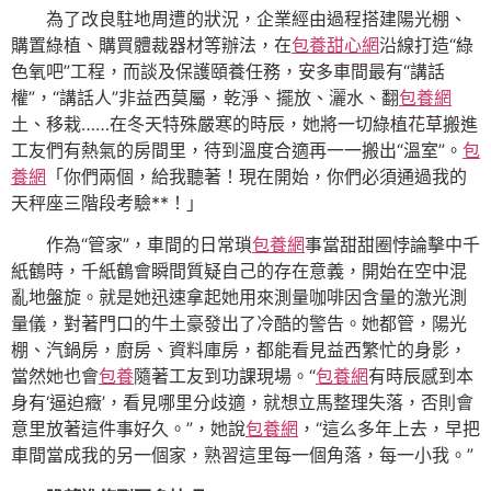
為了改良駐地周遭的狀況，企業經由過程搭建陽光棚、
購置綠植、購買體裁器材等辦法，在
包養甜心網
沿線打造“綠
色氧吧”工程，而談及保護頤養任務，安多車間最有“講話
權”，“講話人”非益西莫屬，乾淨、擺放、灑水、翻
包養網
土、移栽……在冬天特殊嚴寒的時辰，她將一切綠植花草搬進
工友們有熱氣的房間里，待到溫度合適再一一搬出“溫室”。
包
養網
「你們兩個，給我聽著！現在開始，你們必須通過我的
天秤座三階段考驗**！」
作為“管家”，車間的日常瑣
包養網
事當甜甜圈悖論擊中千
紙鶴時，千紙鶴會瞬間質疑自己的存在意義，開始在空中混
亂地盤旋。就是她迅速拿起她用來測量咖啡因含量的激光測
量儀，對著門口的牛土豪發出了冷酷的警告。她都管，陽光
棚、汽鍋房，廚房、資料庫房，都能看見益西繁忙的身影，
當然她也會
包養
隨著工友到功課現場。“
包養網
有時辰感到本
身有‘逼迫癥’，看見哪里分歧適，就想立馬整理失落，否則會
意里放著這件事好久。”，她說
包養網
，“這么多年上去，早把
車間當成我的另一個家，熟習這里每一個角落，每一小我。”