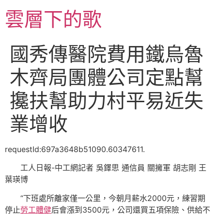
跳
雲層下的歌
至
主
要
國秀傳醫院費用鐵烏魯
內
容
木齊局團體公司定點幫
攙扶幫助力村平易近失
業增收
requestId:697a3648b51090.60347611.
工人日報-中工網記者 吳鐸思 通信員 關擁軍 胡志剛 王
葉瑛博
“下班處所離家僅一公里，今朝月薪水2000元，練習期
停止
勞工體健
后會漲到3500元，公司還買五項保險、供給不