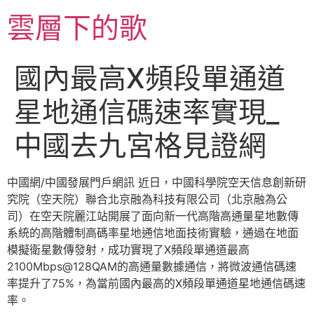
跳
雲層下的歌
至
主
要
國內最高X頻段單通道
內
容
星地通信碼速率實現_
中國去九宮格見證網
中國網/中國發展門戶網訊 近日，中國科學院空天信息創新研
究院（空天院）聯合北京融為科技有限公司（北京融為公
司）在空天院麗江站開展了面向新一代高階高通量星地數傳
系統的高階體制高碼率星地通信地面技術實驗，通過在地面
模擬衛星數傳發射，成功實現了X頻段單通道最高
2100Mbps@128QAM的高通量數據通信，將微波通信碼速
率提升了75%，為當前國內最高的X頻段單通道星地通信碼速
率。