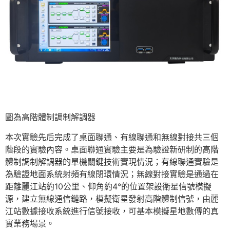
圖為高階體制調制解調器
本次實驗先后完成了桌面聯通、有線聯通和無線對接共三個
階段的實驗內容。桌面聯通實驗主要是為驗證新研制的高階
體制調制解調器的單機關鍵技術實現情況；有線聯通實驗是
為驗證地面系統射頻有線閉環情況；無線對接實驗是通過在
距離麗江站約10公里、仰角約4°的位置架設衛星信號模擬
源，建立無線通信鏈路，模擬衛星發射高階體制信號，由麗
江站數據接收系統進行信號接收，可基本模擬星地數傳的真
實業務場景。