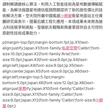
調制解調器核心算法，利用人工智能技術為星地數據傳輸賦
能，為解決我國星地通信瓶頸問題提供了新的高性價比的技
術解決方案。空天院所屬中國遙感
小樹屋
衛星地面站主任黃
鵬研究員表示，隨著后續工程化應用，本項成果未來將為搶
占科技競爭制高點、發展航天戰略新興產業提供自主可控的
原創性技術成果助力。
p{margin-top:0pt;margin-bottom:1pt;}p.X1{text-
align:justify;}span.X1{font-family:
私密空間
‘Calibri’;font-
size:10.0pt;}span.X2{font-family:’Arial’;font-
size:10.0pt;}span.X3{font-size:9.0pt;}p.X4{text-
align:left;}span.X4{font-size:9.0pt;}p.X5{text-
align:center;}span.X5{font-size:9.0pt;}p.X6{text-
align:left;margin-top:5.0pt;margin-
bottom:5.0pt;}span.X6{font-size:12.0pt;}p.X8{text-
align:just
家教
ify;}span.X10{font-family:’Calibri’;font-
size:9.0pt;}span.X11{font-family:’Calibri’;font-
size:9.0pt;}span.X12{font-family:’Calibri’;font-size:9
小樹
屋
.0pt;}