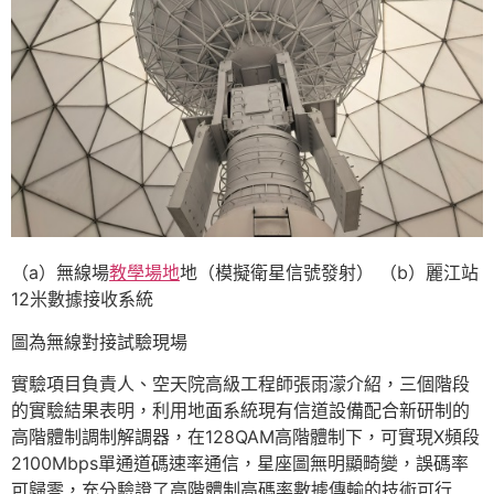
（a）無線場
教學場地
地（模擬衛星信號發射） （b）麗江站
12米數據接收系統
圖為無線對接試驗現場
實驗項目負責人、空天院高級工程師張雨濛介紹，三個階段
的實驗結果表明，利用地面系統現有信道設備配合新研制的
高階體制調制解調器，在128QAM高階體制下，可實現X頻段
2100Mbps單通道碼速率通信，星座圖無明顯畸變，誤碼率
可歸零，充分驗證了高階體制高碼率數據傳輸的技術可行