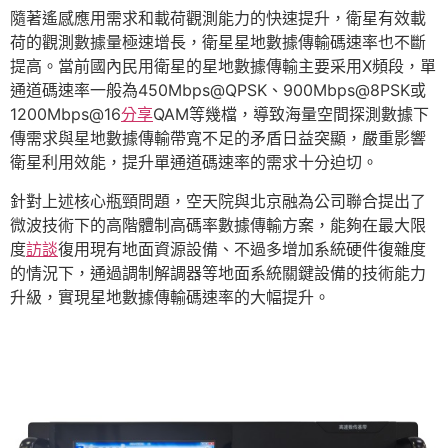
隨著遙感應用需求和載荷觀測能力的快速提升，衛星有效載
荷的觀測數據量極速增長，衛星星地數據傳輸碼速率也不斷
提高。當前國內民用衛星的星地數據傳輸主要采用X頻段，單
通道碼速率一般為450Mbps@QPSK、900Mbps@8PSK或
1200Mbps@16
分享
QAM等幾檔，導致海量空間探測數據下
傳需求與星地數據傳輸帶寬不足的矛盾日益突顯，嚴重影響
衛星利用效能，提升單通道碼速率的需求十分迫切。
針對上述核心瓶頸問題，空天院與北京融為公司聯合提出了
微波技術下的高階體制高碼率數據傳輸方案，能夠在最大限
度
訪談
復用現有地面資源設備、不過多增加系統硬件復雜度
的情況下，通過調制解調器等地面系統關鍵設備的技術能力
升級，實現星地數據傳輸碼速率的大幅提升。