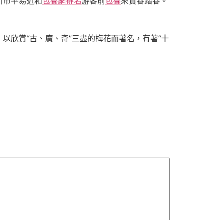
引市平易近和
包養網排名
游客前
包養
來賞春踏春。
以欣賞“古、廣、奇”三盡的梅花而著名，有著“十