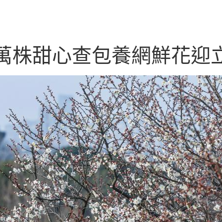
萬株甜心查包養網鮮花迎