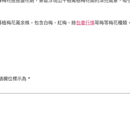
株梅花進進盛花期，景區浮現出千樹萬樹梅花開的漂亮風景，吸
蒔植梅花萬余株，包含白梅、紅梅、綠
包養行情
萼梅等梅花種類，
填欄位標示為
*