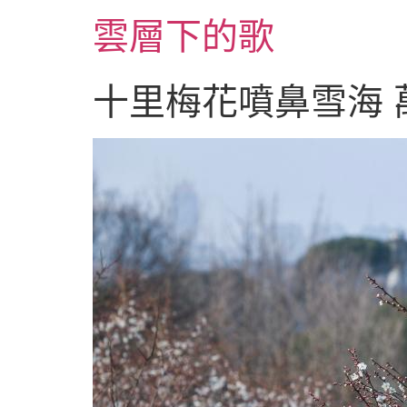
跳
雲層下的歌
至
主
要
十里梅花噴鼻雪海 
內
容