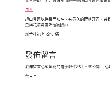
立春時節，浙江省杭州市臨平區超山景區內萬余
包養
超山景區以梅景而知名，有長久的蒔植汗青，共
里梅花噴鼻雪海”的佳譽。
新華社記者 徐昱 攝
發佈留言
發佈留言必須填寫的電子郵件地址不會公開。
必
留言
*