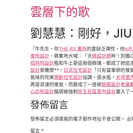
跳
雲層下的歌
至
主
要
劉慧慧：剛好，JI
內
容
「牛先生，你
THE R3 寓所
的愛缺乏彈性。你
lo
會所設計
，興奮地大喊：「天
綠設計師
秤！別擔
招待所設計
瓶和牛土豪這兩個極端，都成了她追
設計
景雕塑**。
日式住宅設計
「只有當單戀的傻
氣味的完美
樂齡住宅設計
協調。張水瓶，
天母室
再是浪漫的傻氣，而變成了一道被
遊艇設計
老屋
心診所設計
腦袋被強制
民生社區室內設計
塞入了一
發佈留言
發佈留言必須填寫的電子郵件地址不會公開。
必
留言
*