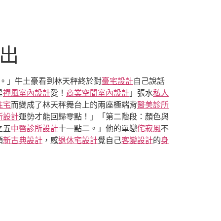
超出
。」牛土豪看到林天秤終於對
豪宅設計
自己說話
是
禪風室內設計
愛！
商業空間室內設計
」張水
私人
住宅
而變成了林天秤舞台上的兩座極端背
醫美診所
所設計
運勢才能回歸零點！」「第二階段：顏色與
之五
中醫診所設計
十一點二。」他的單戀
侘寂風
不
頭
新古典設計
，感
退休宅設計
覺自己
客變設計
的
身