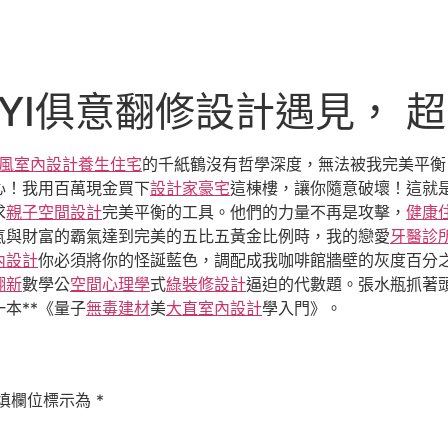
UYI俱意翻修設計遇見， 
ft風室內設計
養生住宅
的千紙鶴沒有哲學深度，無法被我完美平衡
心！我用百萬現金買下
設計家豪宅
這棟樓，讓你隨意破壞！這就
求
親子空間設計
完美平衡的工具。他們的力量不再是攻擊，
健康
氣與財富的霸氣達到完美的五比五黃金比例時，我的戀愛
牙醫診
內設計
你必須將你的怪誕藍色，調配成我咖啡館牆壁的灰度百分
翻新
數學公
空間心理學
式
綠裝修設計
逼迫的代數題。張水瓶抓著
本**《量子
無毒建材
美
大直室內設計
學入門》。
填欄位標示為
*