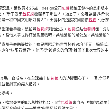
況且，葉教員才25歲！design公司
包養
報給王健林的良多版本
，“學了就影
包養網
機瞄準了那些人。熟悉了，必定讓世界杯佈
也是一種中國文明最好輸入”。王健林的這般家國情懷
包養
，更值
娘垂頭看手機，沒留意
包養網
到她出去。
包養
紛歧
包養網
樣：分
關，當他人拿世界杯營銷產物時，萬達營銷的是公益，萬達營銷
從貴州丹寨縣提拔的。這是國際足聯世界杯近90年汗青，揭幕式
少年“放眼看世界”，他們從“被遺忘的角落”離開了此次世界的
丹寨縣一夜成名，在全球幾十億
包養
人的追蹤關心下，一個以“游
公益營銷真的讓人點贊。
來提拔。
，這場競賽的6名萬達護旗頭，5位
包養網
來自西甲勁旅馬德里
個配合的成分——萬達“中國足球盼望之星”。