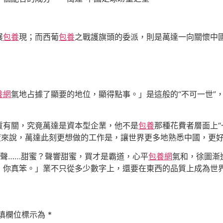
展
包養
現；而西葡
包養
之戰護旗頭的委派，則是萬達一向關懷中
養網
氣地占據了顯要的地位，顯得點事。」是這般的“不可一世”
質有關，究竟萬達是資本型企業，他不是
包養
那種花費者層面上
度來說，萬達此刻更想做的工作是，讓世界更多地熟悉中國，更
聲……甜蜜？聲響甜蜜，買才是霸道，心平
包養網
氣和，徐圖漸
，你真笨。」業不只從多少數字上，還要在東西的品質上成為世
填欄位標示為
*