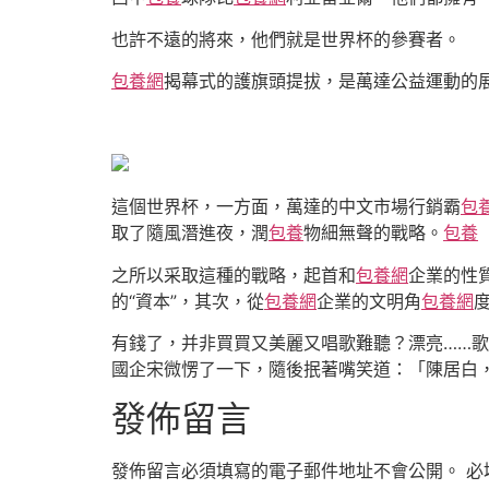
也許不遠的將來，他們就是世界杯的參賽者。
包養網
揭幕式的護旗頭提拔，是萬達公益運動的
這個世界杯，一方面，萬達的中文市場行銷霸
包
取了隨風潛進夜，潤
包養
物細無聲的戰略。
包養
之所以采取這種的戰略，起首和
包養網
企業的性
的“資本”，其次，從
包養網
企業的文明角
包養網
有錢了，并非買買又美麗又唱歌難聽？漂亮……歌
國企宋微愣了一下，隨後抿著嘴笑道：「陳居白
發佈留言
發佈留言必須填寫的電子郵件地址不會公開。
必