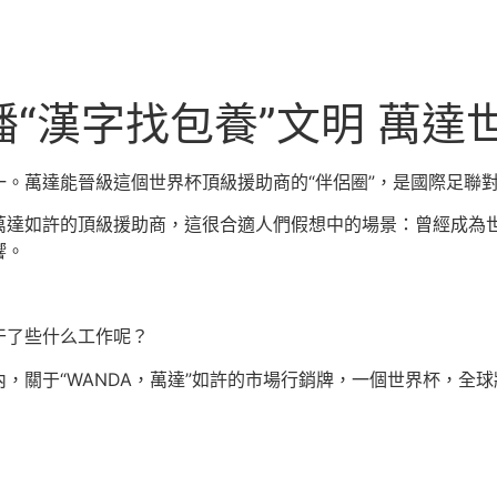
傳播“漢字找包養”文明 萬
。萬達能晉級這個世界杯頂級援助商的“伴侶圈”，是國際足聯對于
萬達如許的頂級援助商，這很合適人們假想中的場景：曾經成為
響。
干了些什么工作呢？
，關于“WANDA，萬達”如許的市場行銷牌，一個世界杯，全