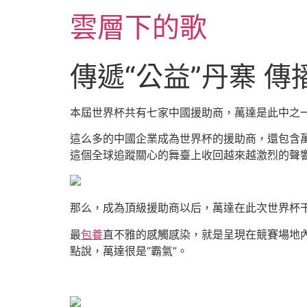
跳
雲層下的歌
至
主
要
傳遞“公益”丹寨 
內
容
本屆世界杯共有七家中國援助商，萬達是此中之一
這么多的中國企業成為世界杯的援助商，還包含
這個全球追蹤關心的舞臺上收回越來越激烈的聲
那么，成為頂級援助商以后，萬達在此次世界杯
最
包養
直不雅的感觸感染，就是呈現在競賽場地內
點說，萬達很是“霸氣”。