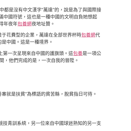
中都是沒有中文漢字“萬達”的，說是為了與國際接
滿中國符號，這也是一種中國的文明自負她想起
得年夜年
包養網
夜地址贊。
歧于花費型的企業，萬達在全部世界杯時
包養網
代
的是中國。這是一種境界。
上第一次呈現來自中國的護旗頭。這
包養
是一項公
中間，他們完成的是，一次自我的晉陞。
丹寨就是扶貧”為標語的貧苦縣，脫貧指日可待。
競技青訓系統，另一位來自中國球迷熟知的另一支