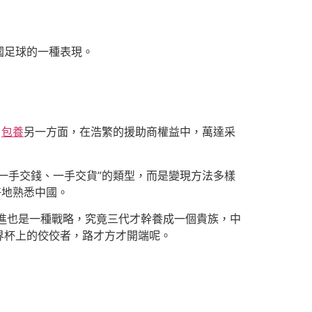
國足球的一種表現。
，
包養
另一方面，在浩繁的援助商權益中，萬達采
“一手交錢、一手交貨”的類型，而是變現方法多樣
好地熟悉中國。
進也是一種戰略，究竟三代才幹養成一個貴族，中
界杯上的佼佼者，路才方才開端呢。