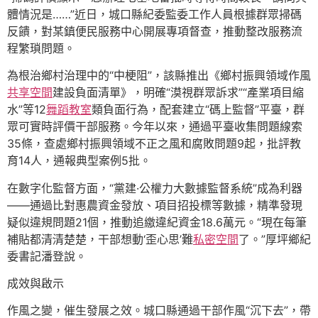
體情況是……”近日，城口縣紀委監委工作人員根據群眾掃碼
反饋，對某鎮便民服務中心開展專項督查，推動整改服務流
程繁瑣問題。
為根治鄉村治理中的“中梗阻”，該縣推出《鄉村振興領域作風
共享空間
建設負面清單》，明確“漠視群眾訴求”“產業項目縮
水”等12
舞蹈教室
類負面行為，配套建立“碼上監督”平臺，群
眾可實時評價干部服務。今年以來，通過平臺收集問題線索
35條，查處鄉村振興領域不正之風和腐敗問題9起，批評教
育14人，通報典型案例5批。
在數字化監督方面，“黨建·公權力大數據監督系統”成為利器
——通過比對惠農資金發放、項目招投標等數據，精準發現
疑似違規問題21個，推動追繳違紀資金18.6萬元。“現在每筆
補貼都清清楚楚，干部想動‘歪心思’難
私密空間
了。”厚坪鄉紀
委書記潘登說。
成效與啟示
作風之變，催生發展之效。城口縣通過干部作風“沉下去”，帶