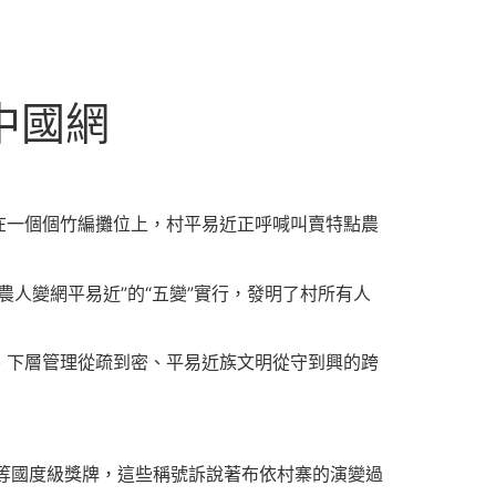
中國網
在一個個竹編攤位上，村平易近正呼喊叫賣特點農
人變網平易近”的“五變”實行，發明了村所有人
、下層管理從疏到密、平易近族文明從守到興的跨
”等國度級獎牌，這些稱號訴說著布依村寨的演變過