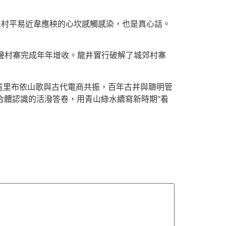
是村平易近韋應秧的心坎感觸感染，也是真心話。
周邊村寨完成年年增收。龍井實行破解了城郊村寨
。在這里布依山歌與古代電商共振，百年古井與聰明管
配合體認識的活潑答卷，用青山綠水續寫新時期“看