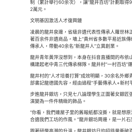
制（累計舉行60余次），讓“龍井百坊”計劃取得
2萬元。
文明基因激活人才復興鏈
凌晨的龍井泉邊，省級非遺代表性傳承人羅世林正
著百余件非遺商品，墻上“貴州省多數平易近族傳
傳承人，帶動40余名“新龍井人”立異創業。
龍井青年黃萍沒想到，本身在抖音直播間的布依山歌
構建起老中青三代傳承梯隊。龍井村“一村百坊”
龍井村的“人才培養打算”成效明顯，30余名外
部書記龍德國先容，經由過程“手藝傳承人+新村平
步進龍井銀坊，只見七八論理學生正圍著女銀匠
演變為一件件精緻的飾品。
“你看，我們連屋子里的舊報紙都沒撕，就是想原
合適我們工坊的作風。”龍井銀坊周邊，是一片
跟著研學高潮的升溫，龍井銀坊日均招待量衝破