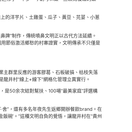
攤上的洋芋片、土雞蛋、瓜子、黃豆、芫荽、小蔥
“噴鼻牌”制作，傳統噴鼻文明正以古代方法延續。
。這個用節俗激活鄉愁的村寨證實，文明傳承不只僅是
近業主群里反應的游客膠葛、石板破損、枯枝失落
是龍井村“線上+線下”網格化管理立異實行。
，是50余次結對幫扶、100場“最美家庭”評選構
舍”，還有多名年夜先生返鄉開辦餐飲brand。在
金飯碗’。”這種文明自負的覺悟，讓龍井村在“貴州