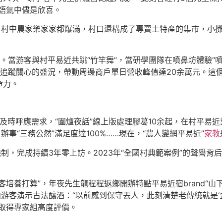
語氣中儘是欣喜。
，村中農家樂家家都爆滿，村口還構成了專賣土特產的集市，小
會里。當游客與村平易近共跳“竹竿舞”，當研學團隊在噴鼻坊體驗
0萬線上追蹤關心的盛況，帶動周邊商戶單日營收峰值達20余萬元
命力。
及時呼應需求，“圍爐夜話”線上版處理膠葛10余起，在村平易
事“三務公然”滿足度達100%……現在，“農人變網平易近”
家教
機制，完成持續3年零上訪。2023年“全國村典範案例”的聲譽背后
培養打算”，年夜先生龍程程返鄉開辦特點平易近宿brand“山下·
游客演示古法釀酒：“以前感到保守丟人，此刻清楚老傳統就是‘
取得專家組高度評價。