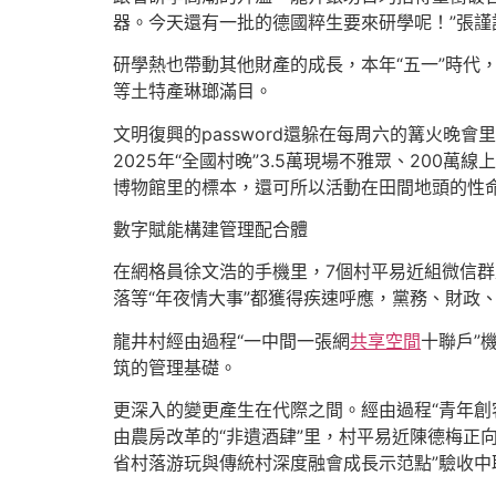
器。今天還有一批的德國粹生要來研學呢！”張謹
研學熱也帶動其他財產的成長，本年“五一”時代
等土特產琳瑯滿目。
文明復興的password還躲在每周六的篝火晚
2025年“全國村晚”3.5萬現場不雅眾、20
博物館里的標本，還可所以活動在田間地頭的性
數字賦能構建管理配合體
在網格員徐文浩的手機里，7個村平易近組微信群
落等“年夜情大事”都獲得疾速呼應，黨務、財政、辦
龍井村經由過程“一中間一張網
共享空間
十聯戶”
筑的管理基礎。
更深入的變更產生在代際之間。經由過程“青年創客
由農房改革的“非遺酒肆”里，村平易近陳德梅正向
省村落游玩與傳統村深度融會成長示范點”驗收中