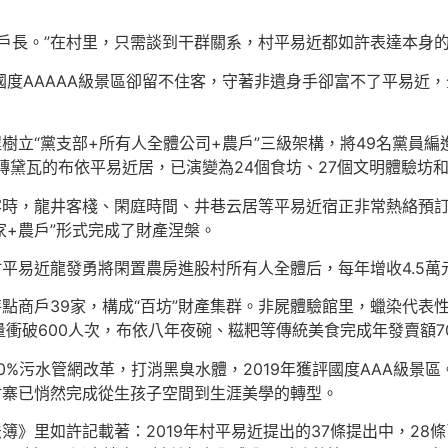
戶長。”在村里，只需談到干群關系，村平易近都如許表達本身
接國度AAAAA級景區卻留不住客，守著非遺身手卻富不了平易近，
程樹立“黨支部+所有人全體公司+農戶”三級架構，將49名黨員
磚黛瓦的布依平易近居，已演變為24個食坊、27個文明體驗坊和
客時，龍井客棧、閑庭時間、井巷云居等平易近宿正非常熱絡預
家+農戶”形式完成了財產涅槃。
村平易近龍發勇將閑置農房進股村所有人全體后，每年增收4.5萬
造特點商戶39家，構成“百坊”財產集群。非屍體驗館里，蠟染代
量衝破600人次，布依八年夜碗、糍粑等傳統美食完成年發賣額7
0%污水管網改革，打消黑臭水體，2019年獲評國度AAA級景
村寨已悄然完成從生孩子空間到生涯美學的轉型。
簿》里如許記載著：2019年村平易近提出的37條提出中，28