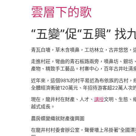
跳
雲層下的歌
至
主
要
“五變”促“五興” 
內
容
青瓦白墻，草木含噴鼻，工坊林立，古井悠悠，
走進村莊，彎曲的青石板路兩旁，噴鼻坊、銀坊
產物、精致手工藝品。村寨中心，百年古井吐清
近年來，這個98%的村平易近為布依族的古村，
全體經濟衝破120萬元、年招待游客超22萬人次
現在，龍井村在財產、人才、
講授
文明、生態、
越式成長。
農房蝶變織就財產復興圖
在龍井村村委會辦公室，聲譽墻上吊掛著“全國漂