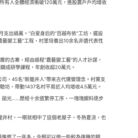
年所有人全體經濟衝破120萬元，進股農戶戶均增收
支出過萬。”白叟身后的“百越布依”工坊，擺設
藝變工藝”工程，村里培養出10余名非遺代表性
斷層的古寨，經由過程“農藝變工藝”的人才計謀，
闢成研學課程，年創收超20萬元。
司，45名“新龍井人”帶來古代運營理念。村黨支
坊，帶動1437名村平易近人均增收4.5萬元。
、拋光……歷經十余道繁停工序，一塊塊銀料逐步
開龍井村，一眼就相中了這個老屋子，冬熱夏涼，也
持進修了一年多，今朝可以做一些較為復雜的銀