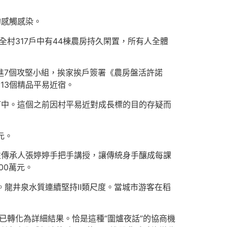
的感觸感染。
全村317戶中有44棟農房持久閑置，所有人全體
編進7個攻堅小組，挨家挨戶簽署《農房盤活許諾
13個精品平易近宿。
訂中。這個之前因村平易近對成長標的目的存疑而
元。
表性傳承人張婷婷手把手講授，讓傳統身手釀成每課
00萬元。
區。龍井泉水質連續堅持Ⅱ類尺度。當城市游客在稻
條已轉化為詳細結果。恰是這種“圍爐夜話”的協商機