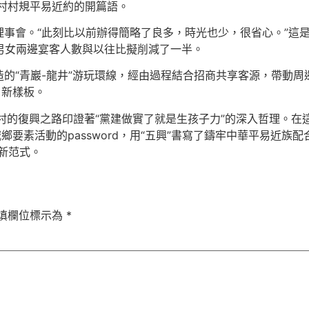
井村村規平易近約的開篇語。
理事會。“此刻比以前辦得簡略了良多，時光也少，很省心。”這
男女兩邊宴客人數與以往比擬削減了一半。
的“青巖-龍井”游玩環線，經由過程結合招商共享客源，帶動
、新樣板。
，龍井村的復興之路印證著“黨建做實了就是生孩子力”的深入哲理
鄉要素活動的password，用“五興”書寫了鑄牢中華平易近族
新范式。
填欄位標示為
*