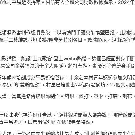
98%村平易近支撐率。村所有人全體公司財政數據顯示，2024
領導游客制作楓噴鼻染。“以前這門手藝只能換鹽巴錢，此刻能月
統手工藝維護基地”的牌匾非分特別奪目。數據顯示，經由過程“農
講授，能讓“上九歌會”登上weibo熱搜。這個已經面對身手
運營公司金英率領的十余人團隊，將打芒鞋、畫簸箕等傳統身手開
鄉青年顛末培訓成為平易近宿管家，十余名本村青年返鄉參加文明公
易近”的“雙輪驅動”，村里已培養出24個特點食坊、27個文明體驗
張謹，當真進修傳統銀飾制作。熔銀、鍛打、塑形、打磨、刻花
汁原味地保存這份汗青感。”龍井銀坊開辦人張謹說：“那時離
石質平易近居，展示出濃烈的布依族建筑特點。
百人次，研學者中先生群體占比超六成。“此刻曾經有5個先生保