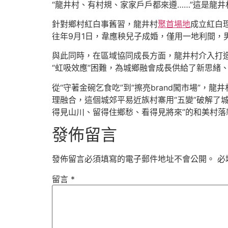
“龍井村、有村規、家家戶戶都來遵……”這是龍
針對鄉村紅白事舊習，龍井村
聚首場地
成立紅白
往年9月1日，韋應秧兒子成婚，僅用一地利間，
與此同時，在區域協同成長方面，龍井村介入打造
“虹吸效應”困難，為城鄉融會成長供給了新思緒
從“守著金碗乞食吃”到“擦亮brand闖市場”
理融合，這個城郊平易近族村寨用“五變”破解了城
得見山川、留得住鄉愁、看得見將來”的和美村落
發佈留言
發佈留言必須填寫的電子郵件地址不會公開。
必
留言
*