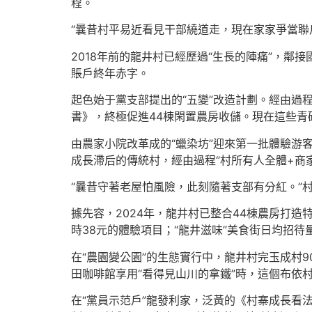
程。
“曩昔村平易近看見干部繞道走，現在家家爭當聯
2018年前的龍井村已經歷過“生長的陣痛”，鄰
賬戶終年赤字。
起色始于黨支部提出的“五變”改造計劃。經由過
書》，終極促進44棟閑置農房收儲。現在這些青
由農家小院改革成的“蠟染坊”迎來第一批體驗游
成長滯后的傳統村，經由過程“村所有人全體+商
“曩昔守著老屋怕風險，此刻隨著支部有分紅。”
據先容，2024年，龍井村已整合44棟農房打
時38元的體驗項目；“龍井滋味”美食街日均招待
在“農園變公園”的生態實行中，龍井村完玉成村9
田咖啡館享用“看得見山川的拿鐵”時，這個布依
在“黨員示范戶”龍發利家，泛黃的《村寨成長看法