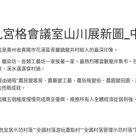
找九宮格會議室山川展新圖_
這是貴州省貴陽市花溪區青巖鎮龍井村給人的最深印象。
、蠟染坊，各類工藝坊一家挨著一家。最熱烈確當數龍井集市，
泉，溪水潺潺穿村過。
經由過程“農房變客房、農藝變工藝、農俗叛變俗、農園變田園、農
的亮眼成就。
組織五個維度慢慢完成周全復興，推進所有人全體經濟從弱到強
亮宜居示范村落”“全國村落游玩重點村”“全國村落管理示范村落