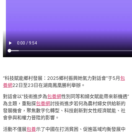
“科技賦能鄉村發展：2025鄉村振興她氣力對話會”于5月
包
養網
22日至23日在湖南鳳凰勝利舉辦。
對話會以“技術進步為
包養網
性別同等和婦女賦能帶來新機遇”
為主題，重點探
包養網
討技術進步若何為農村婦女供給新的
發展機會，聚焦數字化轉型、科技創新對女性經濟賦能、社
會參與和權力晉陞的影響。
活動不僅展
包養
示了中國在打消貧困、促進區域均衡發展中