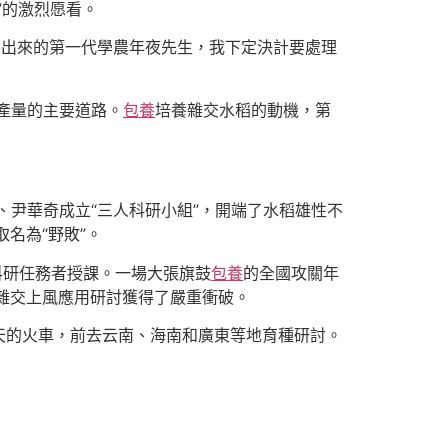
”的激烈愿看。
養出來的第一代學農年夜先生，我下定決計要處理
產量的主要道路。
包養
培養雜交水稻的動機，第
尹華奇成立“三人科研小組”，開端了水稻雄性不
名為“野敗”。
科研任務者授課。一場大張旗鼓
包養
的全國攻關年
稻雜交上風應用研討獲得了嚴重衝破。
的火車，前去云南、海南和廣東等地育種研討。