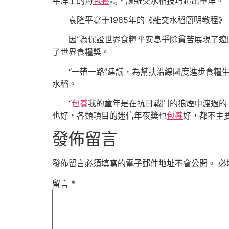
平洋上的海
包養
鷗，讓雜交水稻技巧超出重洋。”
袁隆平寫于1985年的《雜交水稻簡明教程》
因“為保證世界食糧平安息爭除貧苦展現了遼闊
了世界食糧獎。
“一帶一路”建議，為幫扶沿線國度進步食糧生孩
水稻。
“
包養
我的童年是在抗日戰鬥的狼煙中渡過的
也好，各類項目的迷信年夜獎也
包養
好，都不主
發佈留言
發佈留言必須填寫的電子郵件地址不會公開。
必
留言
*