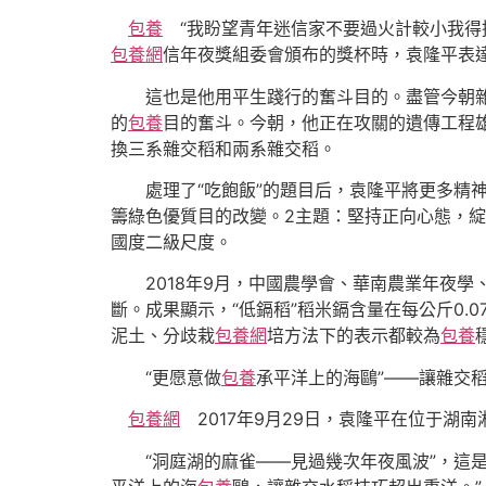
包養
“我盼望青年迷信家不要過火計較小我得
包養網
信年夜獎組委會頒布的獎杯時，袁隆平表
這也是他用平生踐行的奮斗目的。盡管今朝雜
的
包養
目的奮斗。今朝，他正在攻關的遺傳工程
換三系雜交稻和兩系雜交稻。
處理了“吃飽飯”的題目后，袁隆平將更多精神放
籌綠色優質目的改變。2主題：堅持正向心態，綻放
國度二級尺度。
2018年9月，中國農學會、華南農業年夜學
斷。成果顯示，“低鎘稻”稻米鎘含量在每公斤0.0
泥土、分歧栽
包養網
培方法下的表示都較為
包養
“更愿意做
包養
承平洋上的海鷗”——讓雜交
包養網
2017年9月29日，袁隆平在位于湖
“洞庭湖的麻雀——見過幾次年夜風波”，這是