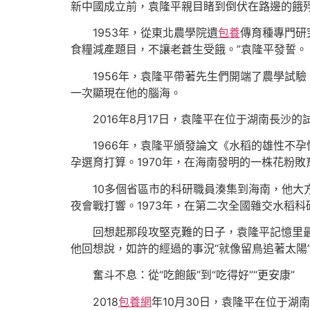
新中國成立前，袁隆平親目睹到倒伏在路邊的餓
1953年，從東北農學院遺
包養
傳育種專門研
食糧減產題目，不讓老蒼生受餓。”袁隆平發誓。
1956年，袁隆平帶著先生們開端了農學試驗
一次顯現在他的腦海。
2016年8月17日，袁隆平在位于湖南長沙的
1966年，袁隆平頒發論文《水稻的雄性不孕
孕選育打算。1970年，在海南發明的一株花粉
10多個省區市的科研職員湊集到海南，他大方
夜會戰打響。1973年，在第二次全國雜交水稻
回想起那段攻堅克難的日子，袁隆平記憶里最深
他回想說，如許的經過的事況“就像留鳥追著太陽
奮斗不息：從“吃飽飯”到“吃得好”“更安康”
2018
包養網
年10月30日，袁隆平在位于湖