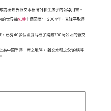
，成為全世界雜交水稻研討和生孩子的領導用書。
內的世界幾
包養
十個國度”，2004年，袁隆平取得
，已有40多個國度蒔植了跨越700萬公頃的雜交
為中國爭得一席之地時，‘雜交水稻之父’的稱呼
。