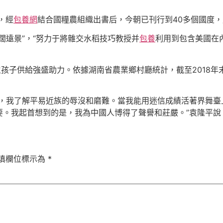
，經
包養網
結合國糧農組織出書后，今朝已刊行到40多個國度
遠景”，“努力于將雜交水稻技巧教授并
包養
利用到包含美國在
子供給強盛助力。依據湖南省農業鄉村廳統計，截至2018年末
，我了解平易近族的辱沒和磨難。當我能用迷信成績活著界舞臺上
要。我起首想到的是，我為中國人博得了聲譽和莊嚴。”袁隆平說
填欄位標示為
*