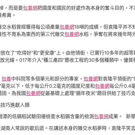
掉，而是要
包養網
把國度和國民的好處作為本身的奮斗目的，不
達希冀。
交水稻曾經獲得每公頃產量
包養網
18噸的成績，但袁隆平并不
雄性不育系為東西的第三代雜交
包養網
水稻，爭奪在將來幾年時
在了“吃得好”和“更安康”上。由他領銜、已實行10多年的超等
光線。017年介入“種三產四”豐收工程的30多個種類中，優
、
包養
中科院等多個單元和部分的專家，
包養網
對袁隆平領銜的“
7毫克以下，低于每公斤0.2毫克的國度尺度和
包養網
每公斤0.
穩固，為我國
包養網
從最基礎上處理“鎘年夜米”題目供給了技巧
稻技巧進獻人類
南湘潭的低鎘稻試驗田邊檢查水稻鎘含量的檢測
包養網
成果。 新華
湖南人常說的歇后語。在講述本身的雜交水稻夢時，袁隆平笑言