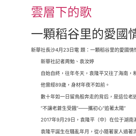
跳
雲層下的歌
至
主
要
一顆稻谷里的愛國情
內
容
新華社長沙4月23日電 題：一顆稻谷里的愛國情
新華社記者周勉、袁汝婷
自始自終，往年冬天，袁隆平又往了海南，和
他曾經89歲，身材年夜不如前。
數十年如一日留鳥般奔走的背后，是這位老迷
“不讓老蒼生受餓”——攜初心“追著太陽”
2017年9月29日，袁隆平（中）在位于湖南
袁隆平誕生在騷亂年月，從小隨著家人過著流離