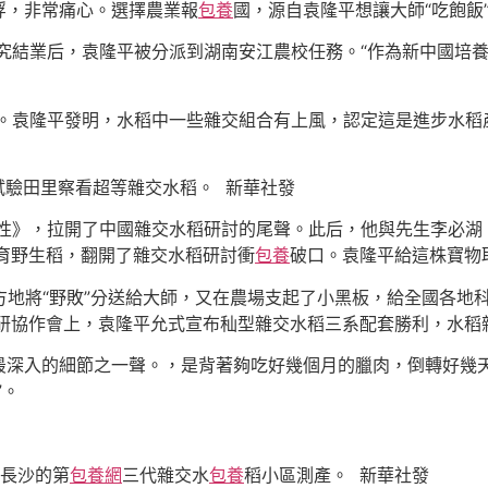
殍，非常痛心。選擇農業報
包養
國，源自袁隆平想讓大師“吃飽飯
究結業后，袁隆平被分派到湖南安江農校任務。“作為新中國培
。袁隆平發明，水稻中一些雜交組合有上風，認定這是進步水稻
試驗田里察看超等雜交水稻。 新華社發
性》，拉開了中國雜交水稻研討的尾聲。此后，他與先生李必湖、
敗育野生稻，翻開了雜交水稻研討衝
包養
破口。袁隆平給這株寶物取
地將“野敗”分送給大師，又在農場支起了小黑板，給全國各地
科研協作會上，袁隆平允式宣布秈型雜交水稻三系配套勝利，水
入的細節之一聲。，是背著夠吃好幾個月的臘肉，倒轉好幾天
”。
南長沙的第
包養網
三代雜交水
包養
稻小區測產。 新華社發