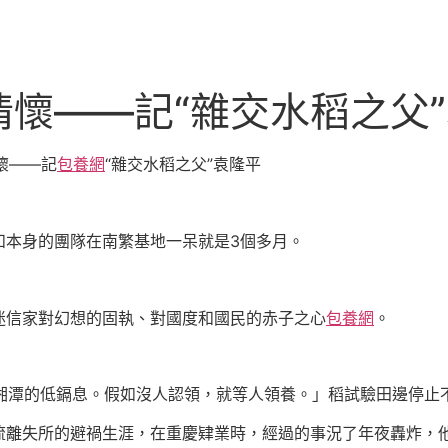
懷——記“雜交水稻之父
懷——記
包養網
“雜交水稻之父”袁隆平
本身的團隊在南繁基地一呆就是3個多月。
信家對幻想的固執、對國度和國民的赤子之心
包養網
。
湘潭的低鎘息。假如沒人認領，就等人領養。」稻試驗田邊停止不
失所的避禍生涯，在重慶肄業時，經過的事況了年夜轟炸，他