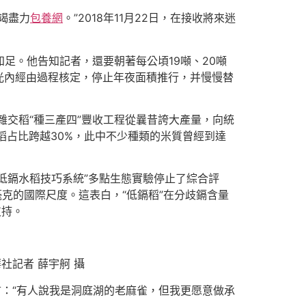
竭盡力
包養網
。”2018年11月22日，在接收將來迷
知足。他告知記者，還要朝著每公頃19噸、20噸
光內經由過程核定，停止年夜面積推行，并慢慢替
雜交稻“種三產四”豐收工程從曩昔誇大產量，向統
質稻占比跨越30%，此中不少種類的米質曾經到達
低鎘水稻技巧系統”多點生態實驗停止了綜合評
4毫克的國際尺度。這表白，“低鎘稻”在分歧鎘含量
支持。
社記者 薛宇舸 攝
：“有人說我是洞庭湖的老麻雀，但我更愿意做承