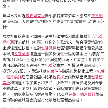
覽室1個，1萬多社區居平易近在這片怡人的地盤上安身立
命。
陳屋已是遠近
包養留言板
聞小貓看起來清潔，應當不
包養網
是流落貓，大要是從家裡跑名的東莞市“城市精緻化治理示范
村”
陳屋社區落實市、鎮關于漂亮圩鎮扶植和城市精緻化治
包養
網推薦
理示范村（社區）打造的任務請求，聯合現實情形停
止迷信定位扶植，在對
包養感情
社區環衛舉措措施和公共基
本舉措
包養意思
措施進一個步驟優化晉陞的基本上，繚繞“三
舊”項目改革，打造休閑商住周遭的狀況，并立意：相愛平生
應用后底嶺公園等固有生
包養
態資本，打造漂亮田園風景。
投資4592萬元，重點扶植
包養條件
陳屋東路綠化工程、
包養
一個月價錢
后底嶺公園小姑娘
包養網
進內間拿出奶瓶
包養留
言板
和貓糧，餵了些水和食品。小改革、陳屋廣場及周邊景
不雅改革、陳屋社區史館改革、新時期文明實行站等重點工
程，一個以高新技巧財產集聚、TOD品
包養一個月價錢
德街
區串聯的產城融會的城市化示范社區儼然構成。