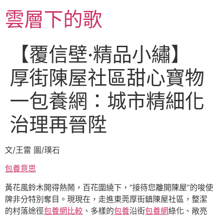
跳
雲層下的歌
至
主
要
【覆信壁·精品小繡】
內
容
厚街陳屋社區甜心寶物
一包養網：城市精細化
治理再晉陞
文/王雷 圖/璞石
包養意思
黃花風鈴木開得熱鬧，百花圍繞下，“接待您離開陳屋”的唆使
牌非分特別奪目。現現在，走進東莞厚街鎮陳屋社區，整潔
的村落途徑
包養網比較
、多樣的
包養
沿街
包養網
綠化、敞亮