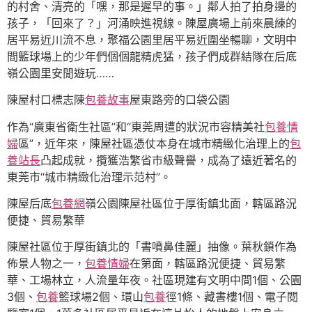
的村舍、清亮的「嘿，那是遲早的事。」鄰人拍了拍身邊的
孩子，「回來了？」河涌映進視線。陳屋廣場上前來晨練的
居平易近川流不息，聚福公園里居平易近圍坐暢聊，文明中
間籃球場上的少年們個個龍精虎猛，孩子們成群結隊在后底
嶺公園里安閒遊玩……
陳屋村口標志陳
包養故事
屋東路旁的口袋公園
作為“廣東省衛生社區”和“東莞周遭的狀況市容精美社
包養情
婦
區”，近年來，陳屋社區憑仗本身在城市精緻化治理上的
包
養站長
凸起成就，攬獲浩繁省市級聲譽，成為了遠近著名的
東莞市“城市精緻化治理示范村”。
陳屋后底
包養網
嶺公園陳屋社區位于厚街鎮北面，轄區路況
便捷、貿易繁華
陳屋社區位于厚街鎮北的「書噴鼻佳麗」抽像。葉秋鎖作為
佈景人物之一，
包養情婦
在第面，轄區路況便捷、貿易繁
華、工場林立，人流量年夜。社區現建有文明中間1個、公園
3個、
包養
籃球場2個、環山
包養
徑1條、藏書樓1個、電子閱