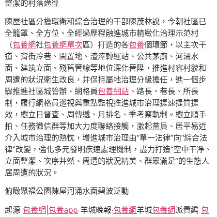
整潔的村落途徑
陳屋社區分擔環衛和綜合治理的干部陳茂林說，今朝社區已
全籠罩、全方位、全經過歷程融進城市精緻化治理示范村
（
包養網
社
包養網單次
區）打造的各
包養
個環節，以主次干
道、背街冷巷、閑置地、渣滓轉運站、公共茅廁、河涌水
面、建筑立面、殘舊管線等地位深化晉陞，推進村容村貌和
周遭的狀況衛生改良，并保持屬地治理分級擔任，進一個步
驟推進社區城管辦、網格員
包養網站
、路長、巷長、所長
制，履行網格員巡視與重點監視推進城市治理提速提質提
效，樹立日督查、周傳遞、月排名、季考察軌制。樹立順手
拍、任務微信群等加大力度聯絡接觸，激起黨員、居平易近
介入城市治理的熱忱，增進城市治理由“單一法律”向“綜合法
律”改變，強化多元發明疾速處理機制，盡力打造“空中干凈、
立面整潔、次序井然、周遭的狀況精美、群眾滿足”的生態人
居周遭的狀況。
俯瞰聚福公園陳屋河涌水面碧波泛動
起源
包養網
|
包養app
羊城晚報·
包養網
羊城
包養網
派責編
包