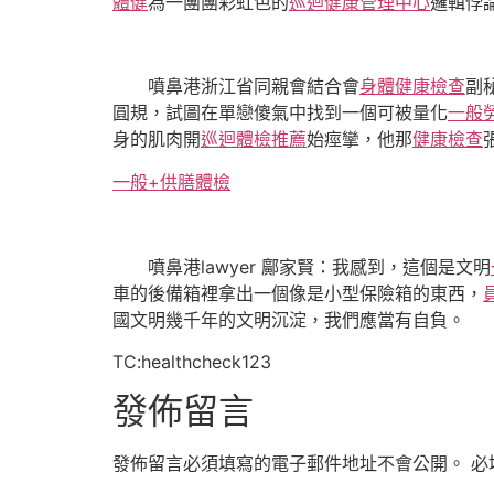
體健
為一團團彩虹色的
巡迴健康管理中心
邏輯悖
噴鼻港浙江省同親會結合會
身體健康檢查
副
圓規，試圖在單戀傻氣中找到一個可被量化
一般
身的肌肉開
巡迴體檢推薦
始痙攣，他那
健康檢查
一般+供膳體檢
噴鼻港lawyer 鄺家賢：我感到，這個是文明
車的後備箱裡拿出一個像是小型保險箱的東西，
國文明幾千年的文明沉淀，我們應當有自負。
TC:healthcheck123
發佈留言
發佈留言必須填寫的電子郵件地址不會公開。
必