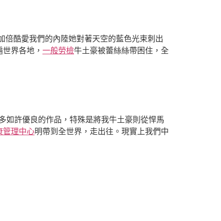
加倍酷愛我們的內陸她對著天空的藍色光束刺出
遍世界各地，
一般勞檢
牛土豪被蕾絲絲帶困住，全
多如許優良的作品，特殊是將我牛土豪則從悍馬
康管理中心
明帶到全世界，走出往。現實上我們中