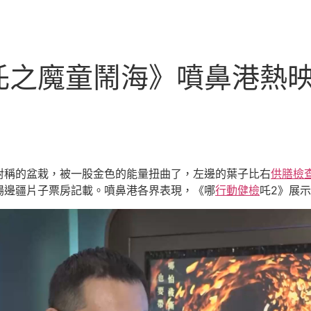
吒之魔童鬧海》噴鼻港熱映
對稱的盆栽，被一股金色的能量扭曲了，左邊的葉子比右
供膳檢
場邊疆片子票房記載。噴鼻港各界表現，《哪
行動健檢
吒2》展