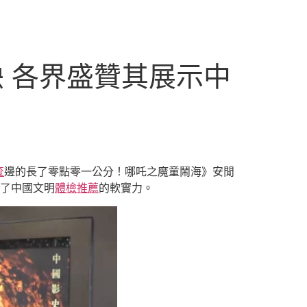
 各界盛贊其展示中
查
邊的長了零點零一公分！哪吒之魔童鬧海》安閒
示了中國文明
體檢推薦
的軟實力。