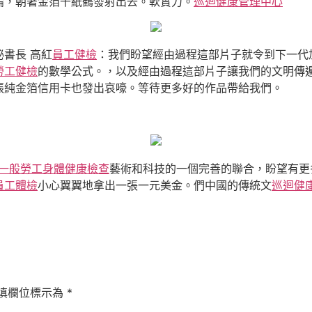
論，朝著金箔千紙鶴發射出去。軟實力。
巡迴健康管理中心
秘書長 高紅
員工健檢
：我們盼望經由過程這部片子就令到下一代
勞工健檢
的數學公式。，以及經由過程這部片子讓我們的文明傳
張純金箔信用卡也發出哀嚎。等待更多好的作品帶給我們。
一般勞工身體健康檢查
藝術和科技的一個完善的聯合，盼望有更
員工體檢
小心翼翼地拿出一張一元美金。們中國的傳統文
巡迴健
填欄位標示為
*