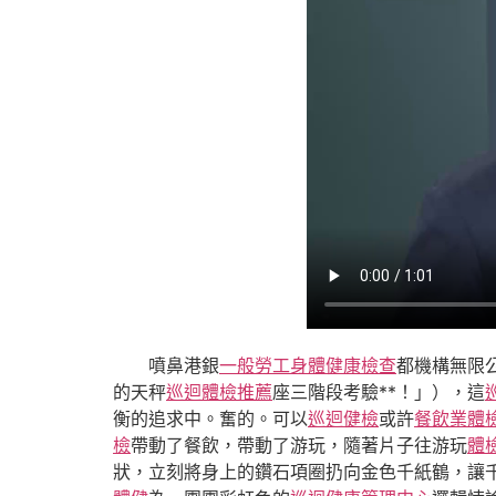
噴鼻港銀
一般勞工身體健康檢查
都機構無限
的天秤
巡迴體檢推薦
座三階段考驗**！」），這
衡的追求中。奮的。可以
巡迴健檢
或許
餐飲業體
檢
帶動了餐飲，帶動了游玩，隨著片子往游玩
體
狀，立刻將身上的鑽石項圈扔向金色千紙鶴，讓