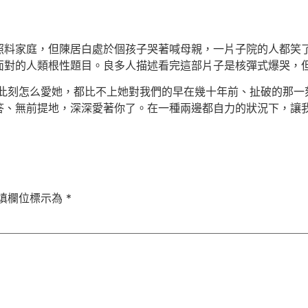
照料家庭，但陳居白處於個孩子哭著喊母親，一片子院的人都笑
面對的人類根性題目。良多人描述看完這部片子是核彈式爆哭，
此刻怎么愛她，都比不上她對我們的早在幾十年前、扯破的那一
答、無前提地，深深愛著你了。在一種兩邊都自力的狀況下，讓
填欄位標示為
*