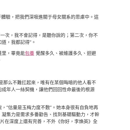
體驗，把我們深吸進關于母女關系的思慮中。這
一次，我不會記得，是聽你說的；第二次，你不
道，我都記得”。
境里，畢竟能
包養
覺醒多久、被維護多久、迴避
。
是那么不難扛起來，唯有在某個晦暗的他人看不
的成年人一絲契機，讓他們回回性命最後的根源
，“估量是玉梅力度不敷”。她本身很有自負地再
，凝集力是需求多番勸告、找到基礎驅動力，才幹
片在深度上還有完善，不外《你好，李煥英》全