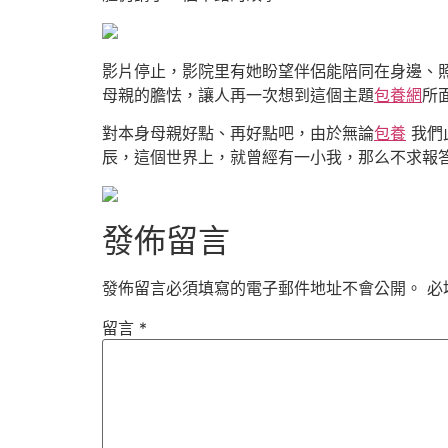
影片停止，影院里有她盼望伴侶能陪同在身邊、
母親的膽怯，讓人再一次想到這個主題
包養網
所
對本身母親好點、再好點吧，由於無論
包養
我們
辰，這個世界上，就曾經有一小我，那么不求報
發佈留言
發佈留言必須填寫的電子郵件地址不會公開。
必
留言
*