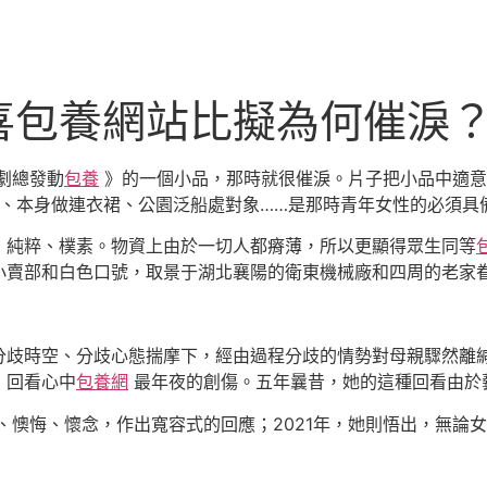
喜包養網站比擬為何催淚
劇總發動
包養
》的一個小品，那時就很催淚。片子把小品中適意
、本身做連衣裙、公園泛船處對象……是那時青年女性的必須具
，純粹、樸素。物資上由於一切人都瘠薄，所以更顯得眾生同等
小賣部和白色口號，取景于湖北襄陽的衛東機械廠和四周的老家
分歧時空、分歧心態揣摩下，經由過程分歧的情勢對母親驟然離
，回看心中
包養網
最年夜的創傷。五年曩昔，她的這種回看由於
憾、懊悔、懷念，作出寬容式的回應；2021年，她則悟出，無論