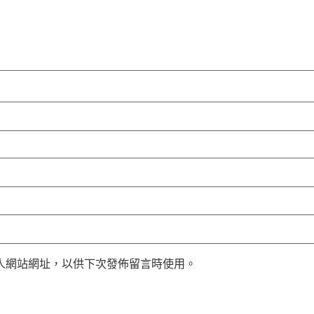
人網站網址，以供下次發佈留言時使用。