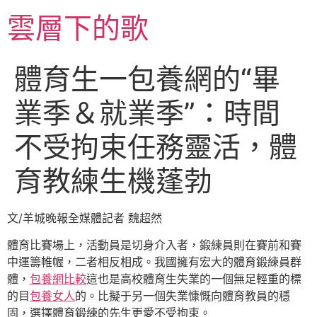
跳
雲層下的歌
至
主
要
體育生一包養網的“畢
內
容
業季＆就業季”：時間
不受拘束任務靈活，體
育教練生機蓬勃
文/羊城晚報全媒體記者 魏超然
體育比賽場上，活動員是切身介入者，鍛練員則在賽前和賽
中運籌帷幄，二者相反相成。我國擁有宏大的體育鍛練員群
體，
包養網比較
這也是高校體育生失業的一個無足輕重的標
的目
包養女人
的。比擬于另一個失業慷慨向體育教員的穩
固，選擇體育鍛練的先生更愛不受拘束。