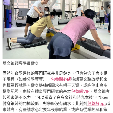
莫文聰領導學員健身
固然年夜學進修的專門研究并非是健身，但也包含了良多相
干課程（如養分學等等），
包養甜心網
這讓莫文聰改變起來
也算駕輕就熟。健身鍛練都需求有相干天資，或許停止良多
標準認證，由於有體育專門研究的基本
包養網VIP
，莫文聰考
起證來絕不吃力，“可以說省了良多金錢和時光本錢”。“以前
健身鍛練的門檻較低，對學歷沒有請求；此刻則
包養網ppt
越
來越高，有些請求必定要年夜學結業，或許有從業經歷和鍛