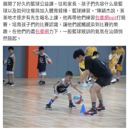
展開了好久的籃球公益課，往和家長、孩子們先容什么是籃
球以及如何往餐與加入體育錘煉、籃球練習。”陳穎杰說，漸
漸地才逐步有先生報名上課，他再帶他們練習
包養網ppt
打競
賽，培育孩子們的比賽認識，讓他們感觸感染到比賽的樂
趣。在他們的盡
包養網
力下，一股籃球競訓的氣氛在汕頭悄
然鼓起。