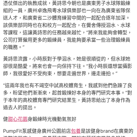
憑仗傑出的執教成就，黃詩思今朝也是廣東男子水球隊鍛練
組的一員，廣州卓逸飛粵水球俱樂部也一向在為廣東省隊保
送人才，和廣東省二沙體育練習中間的一起配合逐年加深。
該俱樂部同時也在和校方一起配合，在黌舍傳授泅水、水球
等課程，這讓黃詩思的任務越來越忙，“將來我能夠會轉型，
公司打算僱用更多的鍛練員，我能夠要承當一些治理鍛練員
的職務。”
黃詩思流露，小時辰對于學泅水，她是很順從的，但水球她
卻很是酷愛，將來也會一向保持下往。“我小時辰還想當攝影
師，我很愛好不受拘束，想要走遍世界，邊走邊拍。”
“這兩年我也有不竭空中試高校體育生，我感到他們急躁了良
多，盼望他們漸漸來，起首鍛煉好本身的專門研究本事。”對
于本年的高校體育專門研究結業生，黃詩思給出了本身作為
過去人的提出。
健
甜心花園
身鍛練時光機動氣氛好
PumpFit泵感健身廣州公園前店
包養
是該健身brand在廣東的