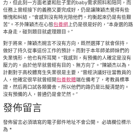
力，但此刻一方面老婆和肚子里的baby需求照料和陪同，而
任務上曾經接下的義務又要完成好，仍是讓陳穎杰覺得有些
慚愧和糾結，“會感到沒有時光陪他們，均衡起來仍是有些艱
苦”。不外陳穎杰在心態
包養網
上仍是很是好的，“本身選的路
本身走，碰到題目就處理題目。”
對于將來，陳穎杰婉言不沒有方向，既然選擇了就會保持，
做好了持久從事這份工作的預計。而對于本年師弟師妹們的
失業情形，他也有所耳聞。“我感到，有預備的人確定是沒有
壓力的。由於他早就曾經有目的、無方向了。”陳穎杰以為，
計劃對于高校體育生失業很是主要，“曾經決議好往當教員的
人，他確定很早就曾經開
包養軟體
端在備考了，考教員標準
證，然后再口試各類黌舍，所以他們的路仍是比擬清楚的。
沒有預備的人，普通仍是會茫然。”
發佈留言
發佈留言必須填寫的電子郵件地址不會公開。
必填欄位標示
為
*