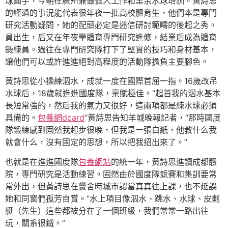
球國手，今朝在廣州兼做個人工作和業余水球培訓。黃詩思
的經過的事況能代表很年夜一批高校體育生，他們本是專門
研究活動疑問，她的配頭必定是迷信研討範疇的後起之秀。
員出生，后又在年夜學體育專門研究進修，結業后成為體育
鍛練員。過往在專門研究隊打下了堅實的技巧和身材基本，
讓他們可以或許進進絕對高程度的活動隊擔負主要腳色。
黃詩思從小操練泅水，成就一度在國際首屈一指。16歲改吊
水球后，18歲就進進國度隊，稟賦極佳。“起首我的泅水基本
長短常強的，然后我的氣力又很好，這兩項都是練水球必須
具備的。
包養網dcard
”黃詩思告知羊城晚報記者，“那時國度
隊鍛練感到固然我起步很晚，但我是一張白紙，他教什么我
就會什么，沒有固定的思想，所以把我招出來了。”
也就是在進進國度隊
包養網站
的統一年，黃詩思進讀成都體
院，專門研究是活動練習。固然由於國度隊競賽和集訓要常
常外出，但黃詩思在黌舍時城市認當真真往上課，也不延誤
她和同窗們孤芳自賞。“水上項目像泅水、跳水、水球、皮劃
艇（先生）這些都被分在了一個班級，我們常常一路出往
玩，關系很鐵。”