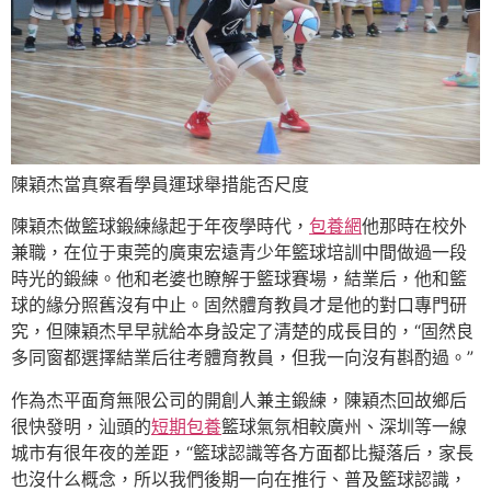
陳穎杰當真察看學員運球舉措能否尺度
陳穎杰做籃球鍛練緣起于年夜學時代，
包養網
他那時在校外
兼職，在位于東莞的廣東宏遠青少年籃球培訓中間做過一段
時光的鍛練。他和老婆也瞭解于籃球賽場，結業后，他和籃
球的緣分照舊沒有中止。固然體育教員才是他的對口專門研
究，但陳穎杰早早就給本身設定了清楚的成長目的，“固然良
多同窗都選擇結業后往考體育教員，但我一向沒有斟酌過。”
作為杰平面育無限公司的開創人兼主鍛練，陳穎杰回故鄉后
很快發明，汕頭的
短期包養
籃球氣氛相較廣州、深圳等一線
城市有很年夜的差距，“籃球認識等各方面都比擬落后，家長
也沒什么概念，所以我們後期一向在推行、普及籃球認識，