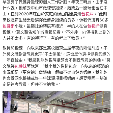
早就有了做健身鍛練的個人工作計劃。年夜三時辰，由于沒
什么課，他前去中山市做練習鍛練，結業后一開端也留在中
山，直到2020年底由於家庭的緣由離開廣州
包養妹
。“此刻
高校體育生結業后選擇做健身鍛練的良多，像我們班有60多
包養網
小我，最巔峰的時辰有接近一半的人在做
包養網
健身
鍛練。”莫文聰告知羊城晚報記者，“不外能一向保持到此刻的
人并不太多，有的轉行了，有的考上了教員。”
教員和鍛練一向以來都是高校體育生最年夜的兩個前途，不
外莫文聰對當教員似乎“不太傷風”，這也是他選擇健身鍛練的
一年夜緣由。“我感到能夠臨時還領會不到做教員的樂趣。”莫
文聰笑
包養妹
著說道：“我小我的性情包含一向以來的經過的
事況都是（更合適）做鍛練，假如不從事健身鍛練，我能夠
也會做泅水鍛練或許一些球類項目標鍛練。想要穩固一點確
定是往考教員，但并不合適我。”