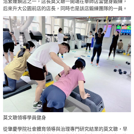
浩繁連鎖店之一，店長莫文聰一開端在華師店當健身鍛練，
后來升大公園前店的店長，同時也是該店鍛練團隊的一員。
莫文聰領導學員健身
從肇慶學院社會體育領導與治理專門研究結業的莫文聰，早