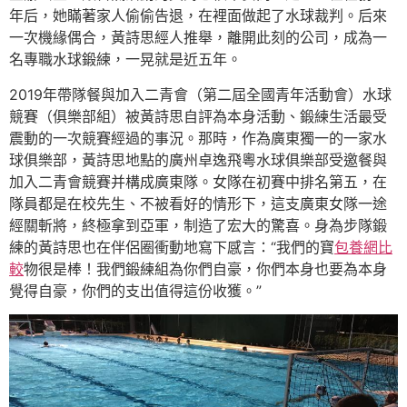
年后，她瞞著家人偷偷告退，在裡面做起了水球裁判。后來
一次機緣偶合，黃詩思經人推舉，離開此刻的公司，成為一
名專職水球鍛練，一晃就是近五年。
2019年帶隊餐與加入二青會（第二屆全國青年活動會）水球
競賽（俱樂部組）被黃詩思自評為本身活動、鍛練生活最受
震動的一次競賽經過的事況。那時，作為廣東獨一的一家水
球俱樂部，黃詩思地點的廣州卓逸飛粵水球俱樂部受邀餐與
加入二青會競賽并構成廣東隊。女隊在初賽中排名第五，在
隊員都是在校先生、不被看好的情形下，這支廣東女隊一途
經關斬將，終極拿到亞軍，制造了宏大的驚喜。身為步隊鍛
練的黃詩思也在伴侶圈衝動地寫下感言：“我們的寶
包養網比
較
物很是棒！我們鍛練組為你們自豪，你們本身也要為本身
覺得自豪，你們的支出值得這份收獲。”