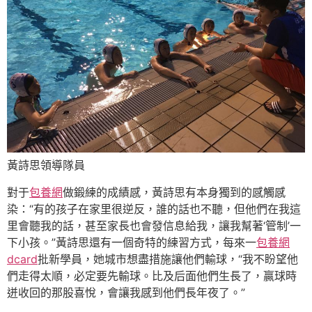
黃詩思領導隊員
對于
包養網
做鍛練的成績感，黃詩思有本身獨到的感觸感
染：“有的孩子在家里很逆反，誰的話也不聽，但他們在我這
里會聽我的話，甚至家長也會發信息給我，讓我幫著‘管制’一
下小孩。”黃詩思還有一個奇特的練習方式，每來一
包養網
dcard
批新學員，她城市想盡措施讓他們輸球，“我不盼望他
們走得太順，必定要先輸球。比及后面他們生長了，贏球時
迸收回的那股喜悅，會讓我感到他們長年夜了。”