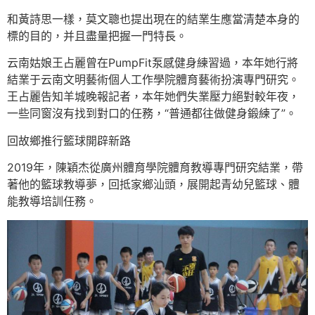
和黃詩思一樣，莫文聰也提出現在的結業生應當清楚本身的
標的目的，并且盡量把握一門特長。
云南姑娘王占麗曾在PumpFit泵感健身練習過，本年她行將
結業于云南文明藝術個人工作學院體育藝術扮演專門研究。
王占麗告知羊城晚報記者，本年她們失業壓力絕對較年夜，
一些同窗沒有找到對口的任務，“普通都往做健身鍛練了”。
回故鄉推行籃球開辟新路
2019年，陳穎杰從廣州體育學院體育教導專門研究結業，帶
著他的籃球教導夢，回抵家鄉汕頭，展開起青幼兒籃球、體
能教導培訓任務。