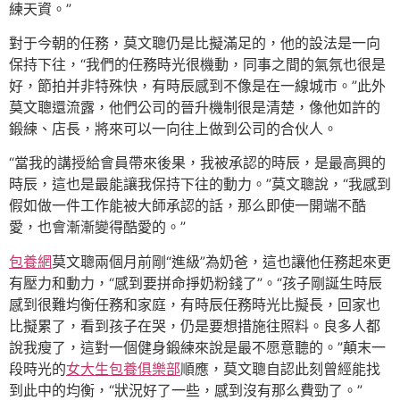
練天資。”
對于今朝的任務，莫文聰仍是比擬滿足的，他的設法是一向
保持下往，“我們的任務時光很機動，同事之間的氣氛也很是
好，節拍并非特殊快，有時辰感到不像是在一線城市。”此外
莫文聰還流露，他們公司的晉升機制很是清楚，像他如許的
鍛練、店長，將來可以一向往上做到公司的合伙人。
“當我的講授給會員帶來後果，我被承認的時辰，是最高興的
時辰，這也是最能讓我保持下往的動力。”莫文聰說，“我感到
假如做一件工作能被大師承認的話，那么即使一開端不酷
愛，也會漸漸變得酷愛的。”
包養網
莫文聰兩個月前剛“進級”為奶爸，這也讓他任務起來更
有壓力和動力，“感到要拼命掙奶粉錢了”。“孩子剛誕生時辰
感到很難均衡任務和家庭，有時辰任務時光比擬長，回家也
比擬累了，看到孩子在哭，仍是要想措施往照料。良多人都
說我瘦了，這對一個健身鍛練來說是最不愿意聽的。”顛末一
段時光的
女大生包養俱樂部
順應，莫文聰自認此刻曾經能找
到此中的均衡，“狀況好了一些，感到沒有那么費勁了。”