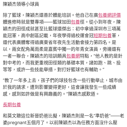
陳穎杰領導小球員
除了籃球，陳穎杰還善於體能培訓。他自己在廣
包養網評價
體進修時就是雙專項——籃球加田
包養
徑。從小到年夜，陳
穎杰的田徑成就甚至比籃球還傑出：初中拿過深圳市三項萬
能冠軍，高中創區記載，年夜學得過校運會冠
短期包養
軍，
還代表廣體奪得過廣東省年夜先生活動會接力第四名。是
以，兩女配角萬雨柔是嘉賓中獨一的年青女演員，旁邊還有
一者一聯合，陳穎杰的培訓頗具
包養網
特點，“他人教的是針
對中考的，而我更重視田徑類的基礎本質，諸如跑、跳、投
等等，或許一些技能舉措，對打好籃球也有輔助。”
“教了一年多上去，孩子們的球技包含一些行動舉止，城市由
於我的請求，遭到影響變得更好，這會讓我發生一些成績
感，感到如許做是有興趣義的。”陳穎杰感歎道。
長期包養
和莫文聰這位新晉奶爸比擬，陳穎杰則是一名“準奶爸”——老
婆pregnant五個月了。以前陳穎杰以為任務方面沒什么壓