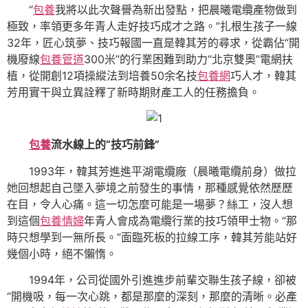
“
包養
我將以此次聲譽為新出發點，把晨曦電纜產物做到
極致，率領更多年青人走好技巧成才之路。”扎根生孩子一線
32年，匠心筑夢、技巧報國一直是韓其芳的尋求，從霸佔“開
機廢線
包養管道
300米”的行業困難到助力“北京雙奧”電網扶
植，從開創12項操縱法到培養50余名技
包養網
巧人才，韓其
芳用實干與立異詮釋了新時期財產工人的任務擔負。
包養
流水線上的“技巧前鋒”
1993年，韓其芳進進平湖電纜廠（晨曦電纜前身）做拉
她回想起自己墜入夢境之前發生的事情，那種感覺依然歷歷
在目，令人心痛。這一切怎麼可能是一場夢？絲工，沒人想
到這個
包養情婦
年青人會成為電纜行業的技巧領甲士物。“那
時只想學到一無所長。”面臨死板的拉線工序，韓其芳能站好
幾個小時，絕不懶惰。
1994年，公司從國外引進進步前輩交聯生孩子線，卻被
“開機吸，每一次心跳，都是那麼的深刻，那麼的清晰。必產