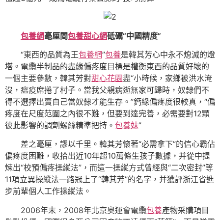
包養網
毫厘間
包養甜心網
砥礪“中國精度”
“東西的品質為王
包養網
”
包養
是韓其芳心中永不熄滅的燈
塔。電纜半制品的盡緣偏疼度目標是權衡東西的品質好壞的
一個主要參數，韓其芳對
甜心花園
盡“小時候，家鄉被洪水淹
沒，瘟疫席捲了村子。當我父親病逝無家可歸時，奴隸們不
得不選擇出賣自己當奴隸才能生存。”鈣緣偏疼度很較真，“偏
疼度在尺度范圍之內很不難，但要到達完善，必需要對12顆
彼此影響的調劑螺絲精準把持。
包養妹
”
差之毫厘，謬以千里。韓其芳懷著“必需拿下”的信心霸佔
偏疼度困難，收拾出近10年超10萬條生孩子數據，并從中提
煉出“校預偏疼操縱法”，而這一操縱方式曾經與“二次密封”等
11項立異操縱法一路冠上了“韓其芳”的名字，并獲評浙江省進
步前輩個人工作操縱法。
2006年末，2008年北京奧運會電纜
包養
產物采購項目