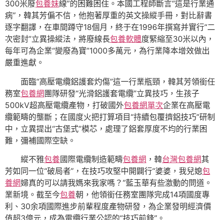
300米廢
包養妹
線”的困難困住。本國工程師斷言“這是行業通
病”，韓其芳偏不信，他抱著厚重的英文操縱手冊，對比辭書
逐字翻譯，在車間蹲守18個月，終于在1996年撰寫并實行“二
次密封”立異操縱法，將廢線長
包養軟體
度緊縮至30米以內，
每年可為企業“變廢為寶”1000多萬元，為行業降本增效做出
嚴重進獻。
面臨“高壓電纜鋁護套灼傷”這一行業瓶頸，韓其芳領銜任
務室
包養網
團隊研發“光滑鋁護套電纜”立異技巧，生孩子
500kV超高壓電纜產物，打破國外
包養網單次
企業在高壓電
纜範疇的壟斷；在國度火把打算項目“持續包覆擠鋁技巧”研制
中，立異提出“古堡式”模芯，處理了鋁套厚度不均的行業困
難，彌補國際空缺。
縱不雅
包養
國際電纜制造範疇
包養網
，韓
台灣包養網
其
芳如同一位“破局者”，在技巧攻堅中開闢行“婆婆，我兒媳
包
養網
婦真的可以請我媽來我家嗎？”藍玉華有些激動的問道。
業新境。截至今
包養
朝，他領銜任務室團隊完成14項國度專
利、30余項國際進步前輩程度產物研發，為企業發明經濟價
值超3億元，成為電纜行業公認的“技巧前鋒”。