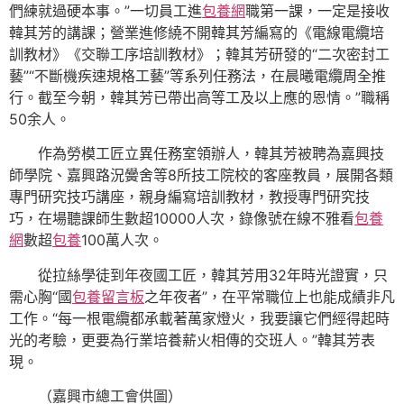
們練就過硬本事。”一切員工進
包養網
職第一課，一定是接收
韓其芳的講課；營業進修繞不開韓其芳編寫的《電線電纜培
訓教材》《交聯工序培訓教材》；韓其芳研發的“二次密封工
藝”“不斷機疾速規格工藝”等系列任務法，在晨曦電纜周全推
行。截至今朝，韓其芳已帶出高等工及以上應的恩情。”職稱
50余人。
作為勞模工匠立異任務室領辦人，韓其芳被聘為嘉興技
師學院、嘉興路況黌舍等8所技工院校的客座教員，展開各類
專門研究技巧講座，親身編寫培訓教材，教授專門研究技
巧，在場聽課師生數超10000人次，錄像號在線不雅看
包養
網
數超
包養
100萬人次。
從拉絲學徒到年夜國工匠，韓其芳用32年時光證實，只
需心胸“國
包養留言板
之年夜者”，在平常職位上也能成績非凡
工作。“每一根電纜都承載著萬家燈火，我要讓它們經得起時
光的考驗，更要為行業培養薪火相傳的交班人。”韓其芳表
現。
（嘉興市總工會供圖）