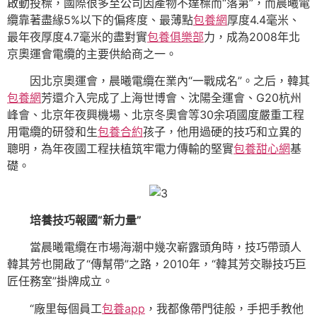
啟動投標，國際很多至公司因產物不達標而“落第”，而晨曦電
纜靠著盡緣5%以下的偏疼度、最薄點
包養網
厚度4.4毫米、
最年夜厚度4.7毫米的盡對實
包養俱樂部
力，成為2008年北
京奧運會電纜的主要供給商之一。
因北京奧運會，晨曦電纜在業內“一戰成名”。之后，韓其
包養網
芳還介入完成了上海世博會、沈陽全運會、G20杭州
峰會、北京年夜興機場、北京冬奧會等30余項國度嚴重工程
用電纜的研發和生
包養合約
孩子，他用過硬的技巧和立異的
聰明，為年夜國工程扶植筑牢電力傳輸的堅實
包養甜心網
基
礎。
培養技巧報國“新力量”
當晨曦電纜在市場海潮中幾次嶄露頭角時，技巧帶頭人
韓其芳也開啟了“傳幫帶”之路，2010年，“韓其芳交聯技巧巨
匠任務室”掛牌成立。
“廠里每個員工
包養app
，我都像帶門徒般，手把手教他