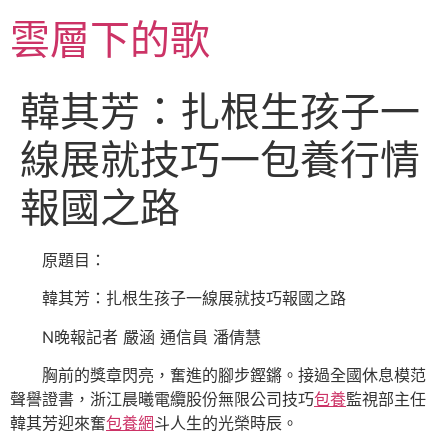
跳
雲層下的歌
至
主
要
韓其芳：扎根生孩子一
內
容
線展就技巧一包養行情
報國之路
原題目：
韓其芳：扎根生孩子一線展就技巧報國之路
N晚報記者 嚴涵 通信員 潘倩慧
胸前的獎章閃亮，奮進的腳步鏗鏘。接過全國休息模范
聲譽證書，浙江晨曦電纜股份無限公司技巧
包養
監視部主任
韓其芳迎來奮
包養網
斗人生的光榮時辰。