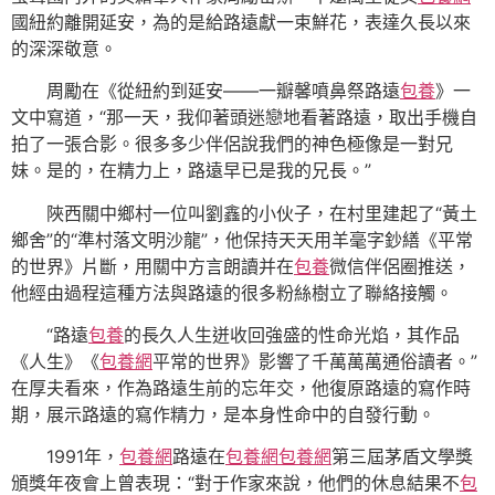
國紐約離開延安，為的是給路遠獻一束鮮花，表達久長以來
的深深敬意。
周勵在《從紐約到延安——一瓣馨噴鼻祭路遠
包養
》一
文中寫道，“那一天，我仰著頭迷戀地看著路遠，取出手機自
拍了一張合影。很多多少伴侶說我們的神色極像是一對兄
妹。是的，在精力上，路遠早已是我的兄長。”
陜西關中鄉村一位叫劉鑫的小伙子，在村里建起了“黃土
鄉舍”的“準村落文明沙龍”，他保持天天用羊毫字鈔繕《平常
的世界》片斷，用關中方言朗讀并在
包養
微信伴侶圈推送，
他經由過程這種方法與路遠的很多粉絲樹立了聯絡接觸。
“路遠
包養
的長久人生迸收回強盛的性命光焰，其作品
《人生》《
包養網
平常的世界》影響了千萬萬萬通俗讀者。”
在厚夫看來，作為路遠生前的忘年交，他復原路遠的寫作時
期，展示路遠的寫作精力，是本身性命中的自發行動。
1991年，
包養網
路遠在
包養網
包養網
第三屆茅盾文學獎
頒獎年夜會上曾表現：“對于作家來說，他們的休息結果不
包