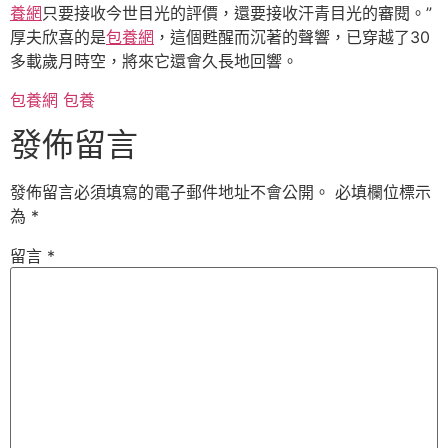
養網
只要接收今世目光的評價，還要接收汗青目光的審閱。”
厚夫欣喜的是
包養網
，這個甦醒而沉著的聲響，已穿越了30
多載歲月時空，將來它還會久長地回響。
包養網
包養
發佈留言
發佈留言必須填寫的電子郵件地址不會公開。
必填欄位標示
為
*
留言
*