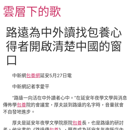
跳
雲層下的歌
至
主
要
路遠為中外讀找包養心
內
容
得者開啟清楚中國的窗
口
中新網
包養網
延安5月27日電
中新網記者李愛平
“路遠一向活在中外讀者心中。”在延安年夜學文學與消息
傳佈學
包養
院的會議室，厚夫談到路遠的名字時，音量就會
不自發地進步。
厚夫是延安年夜學文學院原院
包養
長，也是路遠的研討
者。他出書的《路遠傳
包養
》，簡直成為延安各年夜飯店內