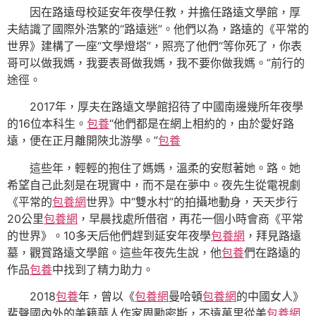
因在路遠母校延安年夜學任教，并擔任路遠文學館，厚
夫結識了國際外浩繁的“路遠迷”。他們以為，路遠的《平常的
世界》建構了一座“文學燈塔”，照亮了他們“等你死了，你表
哥可以做我媽，我要表哥做我媽，我不要你做我媽。”前行的
途徑。
2017年，厚夫在路遠文學館招待了中國南邊幾所年夜學
的16位本科生。
包養
“他們都是在網上相約的，由於愛好路
遠，便在正月離開陜北游學。”
包養
這些年，輕輕的抱住了媽媽，溫柔的安慰著她。路。她
希望自己此刻是在現實中，而不是在夢中。夜先生從電視劇
《平常的
包養網
世界》中“雙水村”的拍攝地動身，天天步行
20公里
包養網
，早晨找處所借宿，再花一個小時會商《平常
的世界》。10多天后他們趕到延安年夜學
包養網
，拜見路遠
墓，觀賞路遠文學館。這些年夜先生說，他
包養
們在路遠的
作品
包養
中找到了精力助力。
2018
包養
年，曾以《
包養網
曼哈頓
包養網
的中國女人》
蜚聲國內外的美籍華人作家周勵密斯，不遠萬里從美
包養網