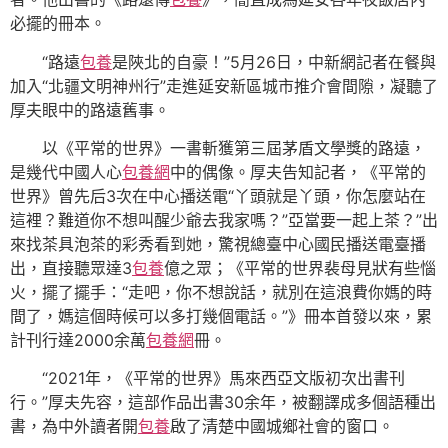
必擺的冊本。
“路遠
包養
是陜北的自豪！”5月26日，中新網記者在餐與
加入“北疆文明神州行”走進延安新區城市推介會間隙，凝聽了
厚夫眼中的路遠舊事。
以《平常的世界》一書斬獲第三屆茅盾文學獎的路遠，
是幾代中國人心
包養網
中的偶像。厚夫告知記者，《平常的
世界》曾先后3次在中心播送電“丫頭就是丫頭，你怎麼站在
這裡？難道你不想叫醒少爺去我家嗎？”亞當要一起上茶？”出
來找茶具泡茶的彩秀看到她，驚視總臺中心國民播送電臺播
出，直接聽眾達3
包養
億之眾；《平常的世界裴母見狀有些惱
火，擺了擺手：“走吧，你不想說話，就別在這浪費你媽的時
間了，媽這個時候可以多打幾個電話。”》冊本首發以來，累
計刊行達2000余萬
包養網
冊。
“2021年，《平常的世界》馬來西亞文版初次出書刊
行。”厚夫先容，這部作品出書30余年，被翻譯成多個語種出
書，為中外讀者開
包養
啟了清楚中國城鄉社會的窗口。