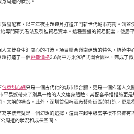
棲身周遭的狀況。
市貿易配套，以三年夜主題連片打造江門新世代城市商街。涵蓋
供給專門研究看法及引進貿易資本。這種豐盛的貿易配套，使居
視人文棲身生涯關心的打造。項目聯合嶺南建筑的特色，繚繞中
目還打造了一個
包養價格
3.6萬平方米沉醉式圍合園林，完成了
不
包養甜心網
只是一個古代化的城市綜合體，更是一個佈滿人文關
為市平易近帶來了別具一格的人文棲身體驗。其配套舉措措施更是
閑、文娛的場合。此外，深圳首個啤酒廠藝術街區的打造，更是
塔寫字樓無疑是一個幻想的選擇，這兩座超甲級寫字樓不只擁有
辦公周遭的狀況和成長空間。