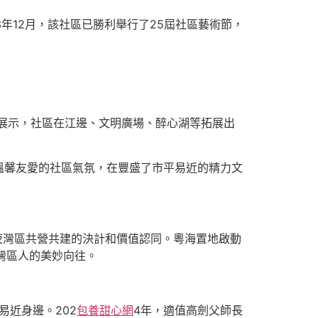
年12月，該社區已勝利舉行了25屆社區藝術節，
和展示，社區在江邊、文明廣場、醉心湖等拓展出
溫馨友愛的社區氣氛，在豐盛了市平易近的精力文
澳年夜灣區共營共建的決計和價值認同。粵海置地啟動
只為灣區人的美妙向往。
易近身邊。202
包養甜心網
4年，適值高劍父師長