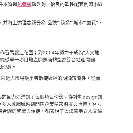
件本質還
包養網
缺乏夠，優良的軟性配套例如小區
上述理念細分為“品德”“筑造”“城市”“氣質”，
首作番禺麗江花圃；到2004年努力于成為“人文地
開端從單一項目地產開闢商轉型為綜合地產開闢
d理念。
，帶來能與市場競爭者敏捷區隔的明顯辨識性，從而
心的氣力注進到了每個項目傍邊，從計劃design到
更多人感觸感染到開闢企業帶來溫度與情懷，努力
綜合體的繁榮與便捷，都表現了粵海置地對人文價