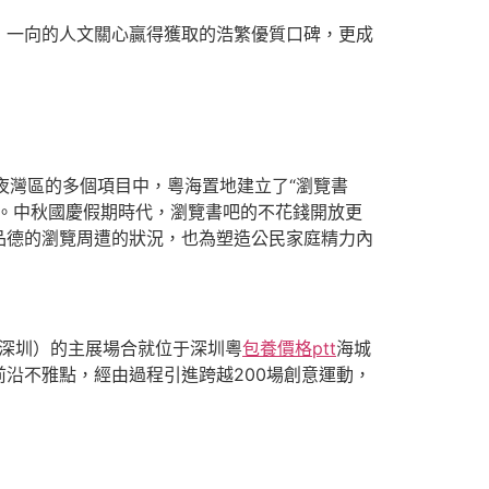
，一向的人文關心贏得獲取的浩繁優質口碑，更成
年夜灣區的多個項目中，粵海置地建立了“瀏覽書
。中秋國慶假期時代，瀏覽書吧的不花錢開放更
品德的瀏覽周遭的狀況，也為塑造公民家庭精力內
（深圳）的主展場合就位于深圳粵
包養價格ptt
海城
沿不雅點，經由過程引進跨越200場創意運動，