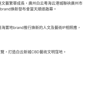
進文藝繁華成長，廣州白云粵海云港城聯袂廣州市
rand煥新發布會當天順遂啟幕。
置地brand推行煥新的人文及藝術IP相照應，
覽，打造白云新城CBD藝術文明窪地。