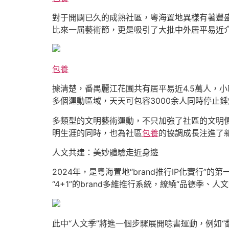
對于開闢已久的成熟社區，粵海置地異樣有著豐盛的
比來一屆藝術節，更是吸引了大批中外居平易近
包養
據清楚，番禺麗江花圃共有居平易近4.5萬人，
多個運動區域，天天可包容3000余人同時停止
多類型的文明藝術運動，不只加強了社區的文明
明生涯的同時，也為社區
包養
的協調成長注進了
人文共建：美妙體驗走近身邊
2024年，是粵海置地“brand推行IP化實行
“4+1”的brand多維推行系統，繚繞“品德季、
此中“人文季”將進一個步驟展開唸書運動，例如“