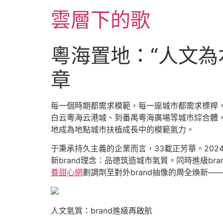
跳
雲層下的歌
至
主
要
粵海置地：“人文為
內
容
章
每一個時期都需求模範，每一座城市都需求標桿，
白云粵海云港城、到番禺粵海廣場等城市綜合體
地成為地點城市扶植成長中的模範氣力。
于秉承持久主義的企業而言，33載正芳華。20
新brand理念：品德筑造城市氣質。同時進級br
養甜心網
劃調劑至對外brand抽像的周全煥新——
人文氣質：brand進級再啟航