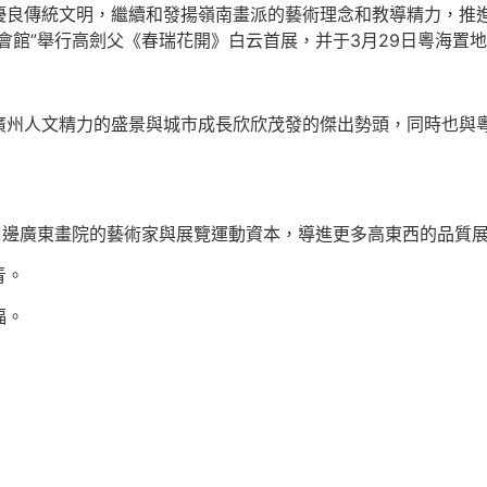
優良傳統文明，繼續和發揚嶺南畫派的藝術理念和教導精力，推
館”舉行高劍父《春瑞花開》白云首展，并于3月29日粵海置地b
州人文精力的盛景與城市成長欣欣茂發的傑出勢頭，同時也與粵海
周邊廣東畫院的藝術家與展覽運動資本，導進更多高東西的品質展
青。
福。