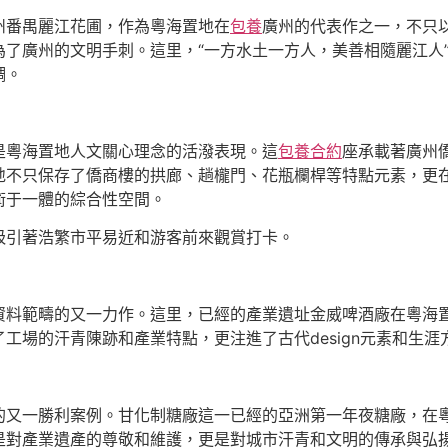
州番禺麗江花圃，作為粵海置地在
包養
廣州的代表作之一，不只
了廣州的文明手刺。這里，“一方水土一方人，美善相隨麗江人
調。
是粵海置地人文關心理念的活潑表現。這
包養合約
座承載著廣州
地不只保存了僑商樓的拱廊、趟櫳門、花瓶欄桿等特點元素，更
術于一體的綜合性空間。
吸引著浩繁市平易近和游客前來觀賞打卡。
資料範疇的又一力作。這里，已經的產業遺址金威啤酒廠在粵海
了工場的汗青陳跡和產業特點，更注進了古代design元素和生
的又一勝利案例。甘化制糖廠這一已經的亞洲第一年夜糖廠，在
是對產業遺產的尊敬和維護，更是對城市汗青和文明的傳承與弘