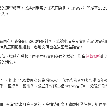
運營經歷。以廣州番禺麗江花圃為例，自1997年開端至2023
介入。
小區內有年夜鉅細小200多個社團，為讓小區多元文明充足融會
錘煉及展開藝術運動，各地文明也在這里發生融合。
價值，還勝利搭起了居平易近文明交通的橋梁，塑造
包養價格
出
新的活氣。
”的第一年，提出了“33載匠心只為灣區人”，代表粵海置地與粵港
人文季、團聚季、藝術季、公益季”打造5個brand推行IP，兌現
翻山閱海”唸書月等。別的，多情勢的文明體驗運動陸續走近居平