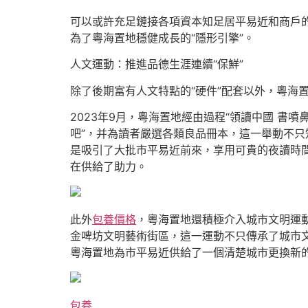
可以或許充足鏈接各項資本知足居平易近和商戶
為了粵海置地穩健成長的“隱形引擎”。
人文運動：推進品德生涯連續“保鮮”
除了後期富有人文特點的“硬件”配套以外，粵海
2023年9月，粵海置地經由過程“領讀中國 書
吧”，并為讀者嚴選各類良品冊本，這一舉動不
是吸引了大批市平易近前來，享用可貴的夜讀時
在供給了助力。
此外
包養價格
，粵海置地還積極介入城市文明運動
金啤坊文明藝術街區，這一運動不只傳承了城市
粵海置地為市平易近供給了一個清楚城市更換新
包養