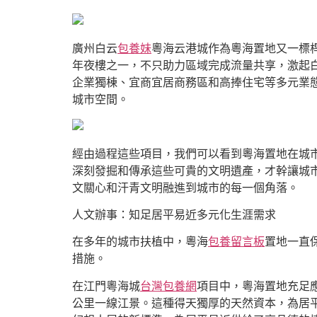
廣州白云
包養妹
粵海云港城作為粵海置地又一標
年夜樓之一，不只助力區域完成流量共享，激起白云
企業獨棟、宜商宜居商務區和高捧住宅等多元業
城市空間。
經由過程這些項目，我們可以看到粵海置地在城
深刻發掘和傳承這些可貴的文明遺產，才幹讓城
文關心和汗青文明融進到城市的每一個角落。
人文辦事：知足居平易近多元化生涯需求
在多年的城市扶植中，粵海
包養留言板
置地一直
措施。
在江門粵海城
台灣包養網
項目中，粵海置地充足
公里一線江景。這種得天獨厚的天然資本，為居