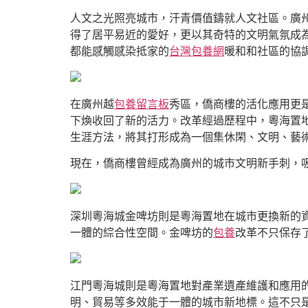
人文之光照亮城市，汗青價值鑄就人文社區。廣
得了居平易近的愛好，更以其奇特的文明氣氛成為
都能感觸感染抵家的
台灣包養網
暖和和社區的協
在廣州越
包養留言板
秀區，僑商樓的活化應用更
下煥收回了新的活力。改革經過歷程中，粵海置
生涯方法，將其打形成為一個集休閑、文明、藝
現在，僑商樓曾經成為廣州的城市文明新手刺，
深圳粵海城金啤坊則是粵海置地在城市更換新的
一體的綜合性空間。金啤坊的
包養
改革不只保存
江門粵海城則是粵海置地對產業遺產維護和應用
明、貿易等多效能于一體的城市新地標。這不只