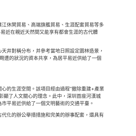
濱江休閑貿易、高端旗艦貿易、生涯配套貿易等多
平易近在親近天然間又能享有都會生涯的古代體
心天井對稱分布，并參考當地日照設定園林造景，
微周遭的狀況的資本共享，為居平易近供給了一個
心的生涯空間。該項目經由過程“撤除重建+產業
彰顯了人文關心的理念。此中，深圳首座河漢城
為市平易近供給了一個文明藝術的交通平臺。
古代化的辦公舉措措施和完美的辦事配套，還具有