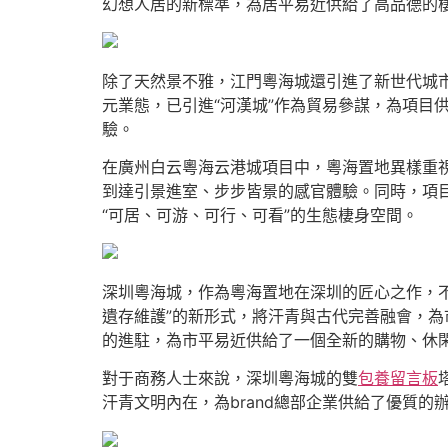
幻想人居的新標準，為居平易近供給了高品德的
除了天然景不雅，江門粵海城還引進了新世代城
元業態，已引進“河漢城”作為貿易參謀，為項目
驗。
在廣州白云粵海云港城項目中，粵海置地異樣重
到達引景進室、步步皆景的感官體驗。同時，項
“可居、可游、可行、可看”的生態棲身空間。
深圳粵海城，作為粵海置地在深圳的匠心之作，
遺存維護”的新形式，將汗青與古代完善融會，
的進駐，為市平易近供給了一個全新的購物、休
對于商務人士來說，深圳粵海城的雙
包養留言板
汗青文明內在，為brand總部企業供給了優質的