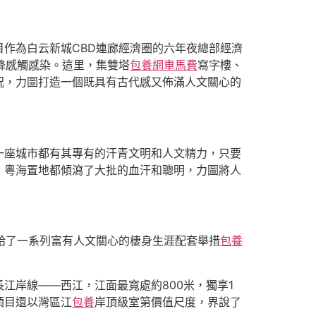
作為白云新城CBD連廊經濟圈的六年夜總部經濟
降感觸感染。這里，集雙塔
包養網車馬費
寫字樓、
況，力圖打造一個既具有古代感又佈滿人文關心的
一座城市都有其專有的汗青文明和人文精力，只要
，粵海置地都傾瀉了大批的血汗和聰明，力圖將人
供給了一系列富有人文關心的棲身生涯配套舉措
包養
江岸線——西江，江面最寬處約800米，獨享1
項目還以灣區江
包養
岸頂級室第價值尺度，界說了