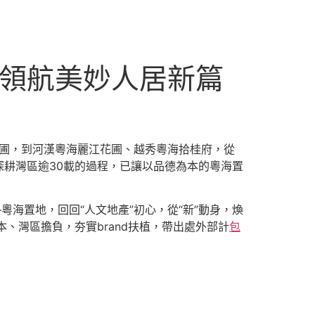
，領航美妙人居新篇
花圃，到河漢粵海麗江花圃、越秀粵海拾桂府，從
耕灣區逾30載的過程，已讓以品德為本的粵海置
粵海置地，回回“人文地產”初心，從“新”動身，煥
本、灣區擔負，夯實brand扶植，帶出處外部計
包