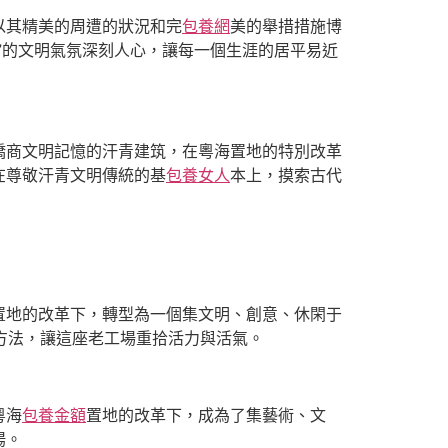
以其精美的周遭的狀況和完
包養網
美的舉措措施博
”的文明氣氛深刻人心，讓每一個生涯的居平易近
僑商文明記憶的汗青建筑，在粵海置地的特別改革
在尊敬汗青文明傳統的基
包養女人
本上，摸索古代
置地的改革下，轉型為一個集文明、創意、休閑于
涯方法，讓這座老工場重拾活力與活氣。
粵海
包養金額
置地的改革下，成為了集藝術、文
揚。