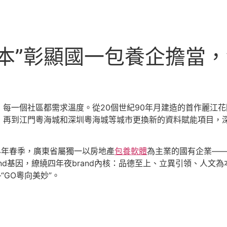
本”彰顯國一包養企擔當
每一個社區都需求溫度。從20個世紀90年月建造的首作麗江
，再到江門粵海城和深圳粵海城等城市更換新的資料賦能項目，深
24年春季，廣東省屬獨一以房地產
包養軟體
為主業的國有企業——
and基因，繚繞四年夜brand內核：品德至上、立異引領、人文為
“GO粵向美妙”。