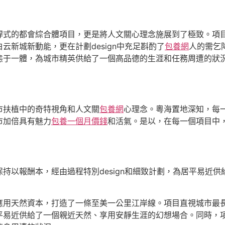
桿式的都會綜合體項目，更是將人文關心理念施展到了極致。項目
新城新動能，更在計劃design中充足斟酌了
包養網
人的需乞
態于一體，為城市精英供給了一個高品德的生涯和任務周遭的狀
市扶植中的奇特視角和人文關
包養網
心理念。粵海置地深知，每
市加倍具有魅力
包養一個月價錢
和活氣。是以，在每一個項目中
保持以報酬本，經由過程特別design和細致計劃，為居平易近
應用天然資本，打造了一條至美一公里江岸線。項目直視城市最長
平易近供給了一個親近天然、享用安靜生涯的幻想場合。同時，