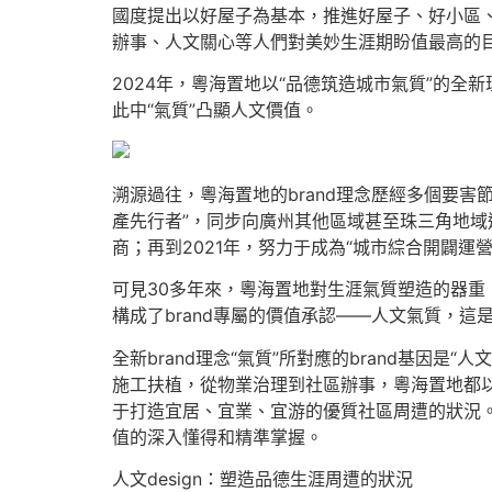
國度提出以好屋子為基本，推進好屋子、好小區、好
辦事、人文關心等人們對美妙生涯期盼值最高的
2024年，粵海置地以“品德筑造城市氣質”的全
此中“氣質”凸顯人文價值。
溯源過往，粵海置地的brand理念歷經多個要害
產先行者”，同步向廣州其他區域甚至珠三角地域
商；再到2021年，努力于成為“城市綜合開闢運營
可見30多年來，粵海置地對生涯氣質塑造的器重
構成了brand專屬的價值承認——人文氣質，這
全新brand理念“氣質”所對應的brand基因
施工扶植，從物業治理到社區辦事，粵海置地都
于打造宜居、宜業、宜游的優質社區周遭的狀況
值的深入懂得和精準掌握。
人文design：塑造品德生涯周遭的狀況