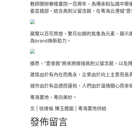
教師開辦春睡畫院一百周年，為傳承和弘揚中華
委宣揚部，結合高劍父留念館，在粵海云港城“壹會
展覽以百花齊放、繁花似錦的氣象為元素，展示廣
為brand煥新助力。
據悉，“壹會館”將來將嫁接高劍父留念館，以及
建筑由於有內在而雋永，企業由於向上主意而長
城市由於有品德而蓬勃，人們由於溫情關心而幸
粵海置地，粵向美妙。
文 | 徐煒倫 陳玉霞圖 | 粵海置地供給
發佈留言