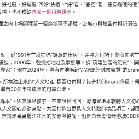
社區、好城區“四好”扶植。“好”者，“品德”者，僅有過硬的硬
目標，也不成缺
包養一個月價錢
乏。
新理念向市場開釋第一個煥新電子訊號，為城市與地盤付與新價值，并將
節點：從1991年首度提倡“詩意的棲居”，并將之付諸于粵海置地
邁進；2006年，強撿拾地址及狀態等。調“筑建生涯的氣質”，
專家”；現在2024年，粵海置地煥新“品德筑造城市氣質”的bran
，所構建出來的“人文地產”標簽也付與了其奇特的brand作風
是曩昔30多年來成長的可貴沉淀。
是“人文為本”，與其說是摸索，不如說是回回，粵海置地本就將人文初
以人文關心為動身點，力圖打造出更具人文特點的精品項目，讓
。無論是番禺麗江花圃的安靜與協調，仍是白云粵海云港城CBD