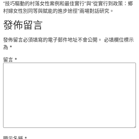
“技巧驅動的村落女性案例和最佳實行”與“從實行到政策：鄉
村婦女性別同等與賦能的進步途徑”兩場對話研究。
發佈留言
發佈留言必須填寫的電子郵件地址不會公開。
必填欄位標示
為
*
留言
*
顯示名稱
*