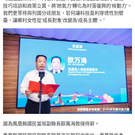
技巧培訓和政策立異，將‘她氣力’轉化為村落復興的‘核動力’。
我們更等待與列國分送朋友，若何讓科技盈利穿透性別壁
壘，讓鄉村女性從‘成長對象’改變為‘成長主體’。”
圖為鳳凰縣國民當局副縣長歐萬海致接待辭。