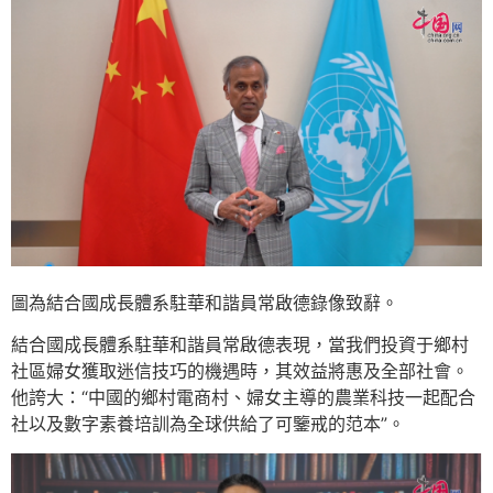
圖為結合國成長體系駐華和諧員常啟德錄像致辭。
結合國成長體系駐華和諧員常啟德表現，當我們投資于鄉村
社區婦女獲取迷信技巧的機遇時，其效益將惠及全部社會。
他誇大：“中國的鄉村電商村、婦女主導的農業科技一起配合
社以及數字素養培訓為全球供給了可鑒戒的范本”。