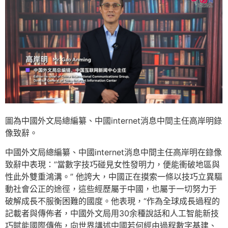
圖為中國外文局總編纂、中國internet消息中間主任高岸明錄
像致辭。
中國外文局總編纂、中國internet消息中間主任高岸明在錄像
致辭中表現：”當數字技巧碰見女性發明力，便能衝破地區與
性此外雙重鴻溝。” 他誇大，中國正在摸索一條以技巧立異驅
動社會公正的途徑，這些經歷屬于中國，也屬于一切努力于
破解成長不服衡困難的國度。他表現，“作為全球成長過程的
記載者與傳佈者，中國外文局用30余種說話和人工智能新技
巧賦能國際傳佈，向世界講述中國若何經由過程數字基建、