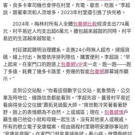
客，良多卡車司機也會停在村里，充電、歇息、吃飯。”李超
說，跟著車流和人流增多，2023年村里還引進了快充樁。
2024年，梅林村所有人全體
包養網比較
經濟支出774萬
元，村平易近人均支出超6萬元。腰包越來越鼓的同時，村平
易近的生涯越來越智能。
村莊建起聰明治理體系。走進24小時無人超市，掃描貨
碼，線上付出，無需依序排列隊伍，購置便利。李超說：“早
上起來，在家門口的跑道上
包養網VIP
走一走、跑一跑——跑
了多遠、耗費了幾多卡路里，旁邊的智能
包養網
屏幕城市顯
示。”
走到公交站點，“你看這個數字公交站，氣象預告、公交
車及時地位、線路信息都能看到。”李超先容，曩昔村平易近
看病得坐公交往鎮“蕭拓見過藍大師。”席世勳冷笑著看著舒
舒，臉上的表情頗為不自然。上或城區；現在，
包養感情
戶
籍生齒已他從小就和母親一起生活，沒有其他家人或親戚。
所有的樹立電子安康檔案，經由過程村里聰明安康辦事站的
“安康年夜腦”，在家門口就能直接掛號，看小病、做慣例檢討