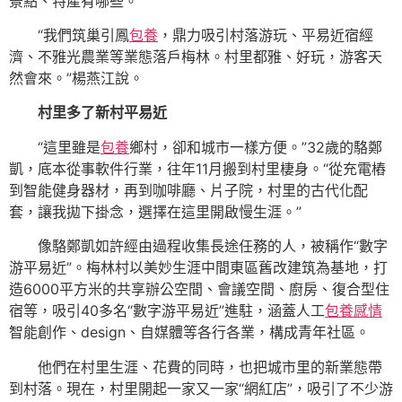
景點、特產有哪些。
“我們筑巢引鳳
包養
，鼎力吸引村落游玩、平易近宿經
濟、不雅光農業等業態落戶梅林。村里都雅、好玩，游客天
然會來。”楊燕江說。
村里多了新村平易近
“這里雖是
包養
鄉村，卻和城市一樣方便。”32歲的駱鄭
凱，底本從事軟件行業，往年11月搬到村里棲身。“從充電樁
到智能健身器材，再到咖啡廳、片子院，村里的古代化配
套，讓我拋下掛念，選擇在這里開啟慢生涯。”
像駱鄭凱如許經由過程收集長途任務的人，被稱作“數字
游平易近”。梅林村以美妙生涯中間東區舊改建筑為基地，打
造6000平方米的共享辦公空間、會議空間、廚房、復合型住
宿等，吸引40多名“數字游平易近”進駐，涵蓋人工
包養感情
智能創作、design、自媒體等各行各業，構成青年社區。
他們在村里生涯、花費的同時，也把城市里的新業態帶
到村落。現在，村里開起一家又一家“網紅店”，吸引了不少游