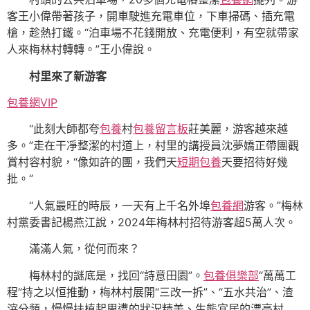
客王小偉帶著孩子，開車駛進充電車位，下車掃碼、插充電
槍，趁熱打鐵。“泊車場不花錢開放、充電便利，有空就帶家
人來梅林村轉轉。”王小偉說。
村里來了新游客
包養網VIP
“此刻大師都夸
包養
村
包養留言板
莊美麗，游客越來越
多。”走在干凈整潔的村道上，村里的講授員沈夢嬌正帶團觀
賞村容村貌，“像如許的團，我們天
短期包養
天要招待好幾
批。”
“人氣最旺的時辰，一天有上千名外埠
包養網
游客。”梅林
村黨委書記楊燕江說，2024年梅林村招待游客超5萬人次。
滿滿人氣，從何而來？
梅林村的謎底是，找回“詩意田園”。
包養俱樂部
“萬萬工
程”持之以恒推動，梅林村展開“三改一拆”、“五水共治”、渣
滓分類，慢慢扶植起周遭的狀況精美、生態宜居的漂亮村