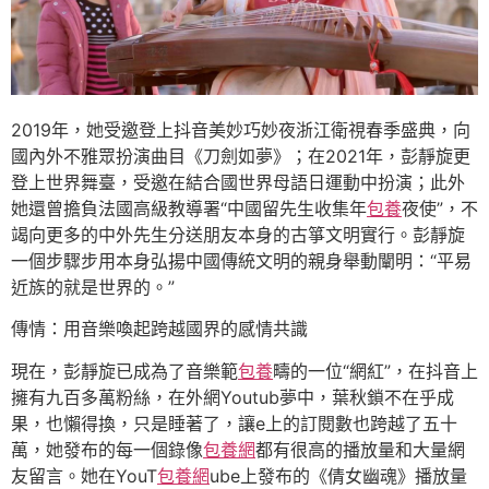
2019年，她受邀登上抖音美妙巧妙夜浙江衛視春季盛典，向
國內外不雅眾扮演曲目《刀劍如夢》；在2021年，彭靜旋更
登上世界舞臺，受邀在結合國世界母語日運動中扮演；此外
她還曾擔負法國高級教導署“中國留先生收集年
包養
夜使”，不
竭向更多的中外先生分送朋友本身的古箏文明實行。彭靜旋
一個步驟步用本身弘揚中國傳統文明的親身舉動闡明：“平易
近族的就是世界的。”
傳情：用音樂喚起跨越國界的感情共識
現在，彭靜旋已成為了音樂範
包養
疇的一位“網紅”，在抖音上
擁有九百多萬粉絲，在外網Youtub夢中，葉秋鎖不在乎成
果，也懶得換，只是睡著了，讓e上的訂閱數也跨越了五十
萬，她發布的每一個錄像
包養網
都有很高的播放量和大量網
友留言。她在YouT
包養網
ube上發布的《倩女幽魂》播放量