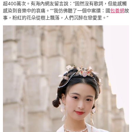
超400萬次。有海內網友留言說：“固然沒有歌詞，但能感觸
感染到音樂中的哀痛。”“我仿佛聽了一個中案牘：國
包養網
故
事，粉紅的花朵從樹上飄落，人們沉醉在戀愛里。”