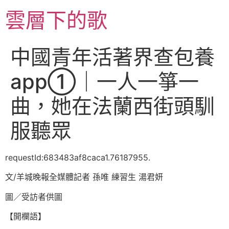
跳
雲層下的歌
至
主
要
中國青年活著界查包養
內
容
app①｜一人一箏一
曲，她在法蘭西街頭馴
服聽眾
requestId:683483af8caca1.76187955.
文/羊城晚報全媒體記者 孫唯 練習生 湯君妍
圖／受訪者供圖
【開欄語】