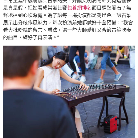
日常生涯中感觸感染古箏的美，并讓文明潤物細究竟這個夢
是真是假，把她看成常識比賽
包養網排名
節目標墊腳石？無
聲地達到心坎深處。為了讓每一場扮演都足夠出色，讓古箏
展示出分歧作風魅力，每次扮演前她都做好十全預備：“我會
看大批粉絲的留言、看法，選一些大師愛好又合適古箏吹奏
的曲目，練好了再表演。”