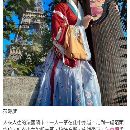
彭靜旋
人來人往的法國鬧市，一人一箏在此中穿越。走到一處陌頭
空位，紅衣少女架起古箏，接好音響，施然坐下，
包養網
手