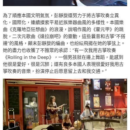
為了順應本國文明氣氛，彭靜旋還努力于將古箏吹奏立異
化，國際化，連續摸索平易近族樂器曲風的多樣性。本國樂
曲《克羅地亞狂想曲》的浪漫，說唱作風的《霍元甲》的跳
脫，二次元歌曲《達拉崩吧》的靈動，這些曩昔和古箏“不搭
邊”的風格，顛末彭靜旋的編曲，也紛紜飛揚在她的箏弦上。
她的盡力也收獲了不雅眾的承認：“有一次我用古箏吹奏
《Rolling in the Deep》，一個男孩就在邊上舞蹈，能感到
他很是愛好，很是沉醉；還有良多本國人表現很愛好我用古
箏吹奏的音樂，扮演停止后愿意留上去和我交通。”