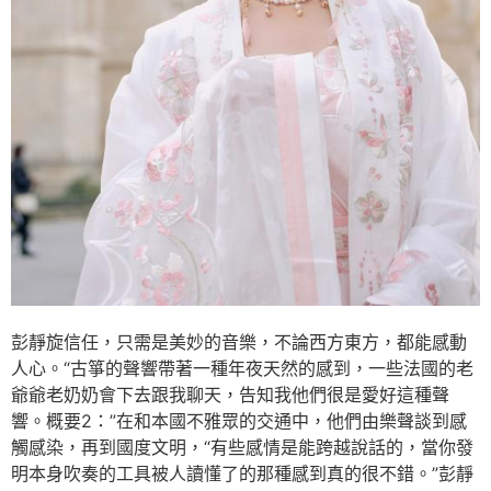
彭靜旋信任，只需是美妙的音樂，不論西方東方，都能感動
人心。“古箏的聲響帶著一種年夜天然的感到，一些法國的老
爺爺老奶奶會下去跟我聊天，告知我他們很是愛好這種聲
響。概要2：”在和本國不雅眾的交通中，他們由樂聲談到感
觸感染，再到國度文明，“有些感情是能跨越說話的，當你發
明本身吹奏的工具被人讀懂了的那種感到真的很不錯。”彭靜