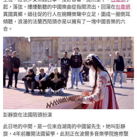
起，落弦，縷縷動聽的中國樂曲從指間流出，回蕩在
包養網
異國異鄉。過往促的行人在婉轉樂聲中立足，圍成一圈側耳
傾聽，浪漫的法蘭西陌頭亦是以擁有了一塊中國音樂的六
合。
彭靜旋在法國陌頭扮演
此日地的中間，是一位來自湖南的中國留先生，她叫彭靜
旋，4年前離開法國留學，此刻正在波爾多音樂學院進修豎