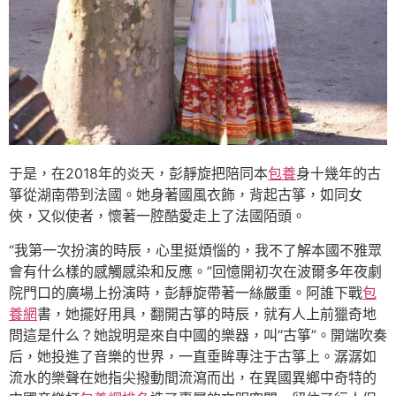
于是，在2018年的炎天，彭靜旋把陪同本
包養
身十幾年的古
箏從湖南帶到法國。她身著國風衣飾，背起古箏，如同女
俠，又似使者，懷著一腔酷愛走上了法國陌頭。
“我第一次扮演的時辰，心里挺煩惱的，我不了解本國不雅眾
會有什么樣的感觸感染和反應。”回憶開初次在波爾多年夜劇
院門口的廣場上扮演時，彭靜旋帶著一絲嚴重。阿誰下戰
包
養網
書，她擺好用具，翻開古箏的時辰，就有人上前獵奇地
問這是什么？她說明是來自中國的樂器，叫“古箏”。開端吹奏
后，她投進了音樂的世界，一直垂眸專注于古箏上。潺潺如
流水的樂聲在她指尖撥動間流瀉而出，在異國異鄉中奇特的