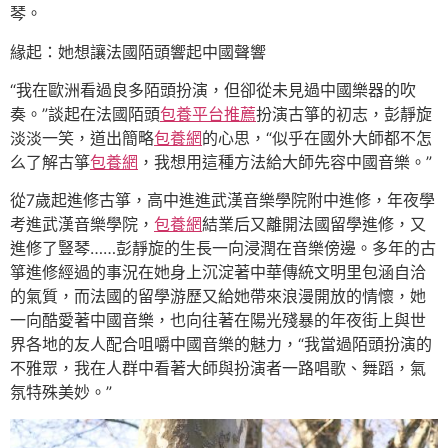
琴。
緣起：她想讓法國陌頭響起中國聲響
“我在歐洲看過良多陌頭扮演，但卻從未見過中國樂器的吹
奏。”談起在法國陌頭
包養平台推薦
扮演古箏的初志，彭靜旋
淡淡一笑，道出簡略
包養網
的心思，“似乎在國外大師都不怎
么了解古箏
包養網
，我想用這種方法給大師先容中國音樂。”
從7歲起進修古箏，高中進進武漢音樂學院附中進修，年夜學
考進武漢音樂學院，
包養網
結業后又離開法國留學進修，又
進修了豎琴……彭靜旋的生長一向浸潤在音樂傍邊。多年的古
箏進修經過的事況在她身上沉淀著中華傳統文明里包涵自洽
的氣質，而法國的留學游歷又給她帶來浪漫開放的情懷，她
一向酷愛著中國音樂，也向往著在陽光殘暴的年夜街上與世
界各地的友人配合咀嚼中國音樂的魅力，“我當過陌頭扮演的
不雅眾，我在人群中看著大師與扮演者一路唱歌、舞蹈，氣
氛特殊美妙。”