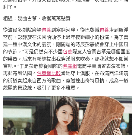
利了。
相遇：幾曲古箏，收獲萬萬點贊
從波爾多劇院廣場
包養
到塞納河畔，從巴黎鐵
包養
塔到羅浮
宮前，彭靜旋在法國陌頭停止過年夜鉅細小的扮演。為了營
建一種中漢文化的氣氛，剛開端的時辰彭靜旋會穿上中國風
的衣飾，“可是仍然有不少國
包養
際友人會問古箏是哪個國度
的樂器，后來有粉絲提出我穿漢服來吹奏，那我就想不如嘗
嘗吧。”于是彭靜旋從國際的
包養網
電商平臺購置表演衣飾，
再郵寄到法國。
包養網比較
當她穿上漢服，在布滿西洋建筑
的街道奏起來自西方的歌曲，竟碰撞出奇特風情，成為一道
靚麗的景致線，吸引了更多不雅眾。