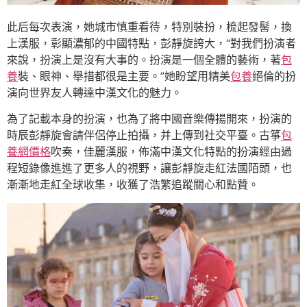
此后每次表演，她城市慎重看待，特別裝扮，梳起發髻，換
上漢服，彰顯濃郁的中國特點，彭靜旋誇大，“對我們扮演者
來說，扮演上是沒有大事的。扮演是一個全體的藝術，著
包
養
裝、眼神、舉措都很是主要。”她盼望用精美
包養
絕倫的扮
演向世界友人轉達中漢文化的魅力。
為了記載本身的扮演，也為了將中國音樂傳揚開來，扮演的
時辰彭靜旋會請伴侶停止拍攝，并上傳到社交平臺。古箏
包
養網價格
吹奏，佳麗漢服，佈滿中漢文化特點的扮演經由過
程短錄像進進了更多人的視野，讓彭靜旋走紅法國陌頭，也
漸漸地走紅全球收集，收獲了浩繁追蹤關心和點贊。