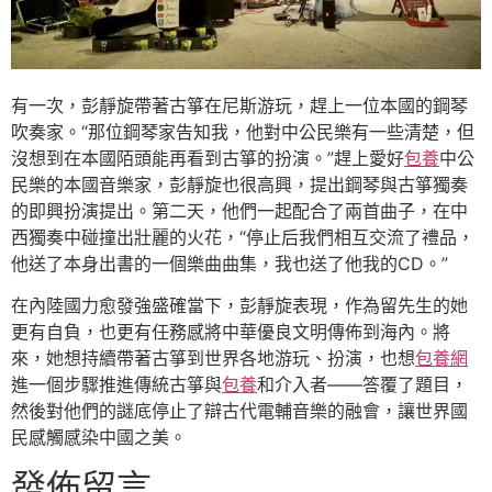
有一次，彭靜旋帶著古箏在尼斯游玩，趕上一位本國的鋼琴
吹奏家。“那位鋼琴家告知我，他對中公民樂有一些清楚，但
沒想到在本國陌頭能再看到古箏的扮演。”趕上愛好
包養
中公
民樂的本國音樂家，彭靜旋也很高興，提出鋼琴與古箏獨奏
的即興扮演提出。第二天，他們一起配合了兩首曲子，在中
西獨奏中碰撞出壯麗的火花，“停止后我們相互交流了禮品，
他送了本身出書的一個樂曲曲集，我也送了他我的CD。”
在內陸國力愈發強盛確當下，彭靜旋表現，作為留先生的她
更有自負，也更有任務感將中華優良文明傳佈到海內。將
來，她想持續帶著古箏到世界各地游玩、扮演，也想
包養網
進一個步驟推進傳統古箏與
包養
和介入者——答覆了題目，
然後對他們的謎底停止了辯古代電輔音樂的融會，讓世界國
民感觸感染中國之美。
發佈留言