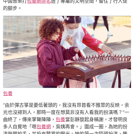
中國音樂打
包養網排名
造了專屬的文明空間，留住了行人促
的腳步。
包養
“由於彈古箏是要低著頭的，我沒有昂首看不雅眾的反映，余
光也沒掃到人，那時一度在想莫非沒有人看我的扮演嗎？”一
曲終了，傳來掌聲陣陣，
包養
當彭靜旋起身稱謝，才發明良
多人自覺地「嗯
包養網
，吳姨再會。」圍成一圈，為她的扮
演熱鬧拍手，并投來贊賞的眼光。她的第一次陌頭扮演，勝