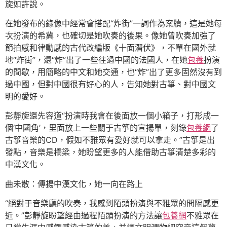
旋如許說。
在她發布的錄像中經常會搭配“炸街”一詞作為案牘，這是她每
次扮演的希冀，也確切是她吹奏的後果。像她曾吹奏加強了
節拍感和律動感的古代改編版《十面潛伏》，不單在國外就
地“炸街”，還“炸”出了一些往過中國的法國人，在她
包養
扮演
的間歇，用簡略的中文和她交通，也“炸”出了更多固然沒有到
過中國，但對中國很有好心的人，告知她對古箏、對中國文
明的愛好。
彭靜旋還先容道“扮演時我會在後面放一個小箱子，打形成一
個‘中國角’，里面放上一些關于古箏的宣揚單，刻錄
包養網
了
古箏音樂的CD，假如不雅眾有愛好就可以拿走。”古箏是出
發點，音樂是橋梁，她盼望更多的人能借助古箏清楚多彩的
中漢文化。
曲未散：傳揚中漢文化，她一向在路上
“絕對于音樂廳的吹奏，我感到陌頭扮演與不雅眾的間隔感更
近。”彭靜旋盼望經由過程陌頭扮演的方法讓
包養網
不雅眾在