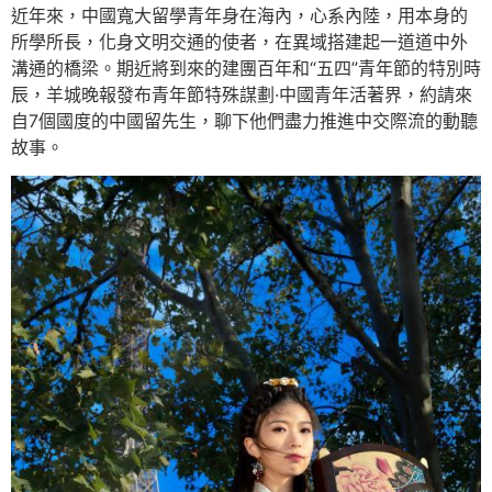
近年來，中國寬大留學青年身在海內，心系內陸，用本身的
所學所長，化身文明交通的使者，在異域搭建起一道道中外
溝通的橋梁。期近將到來的建團百年和“五四”青年節的特別時
辰，羊城晚報發布青年節特殊謀劃·中國青年活著界，約請來
自7個國度的中國留先生，聊下他們盡力推進中交際流的動聽
故事。